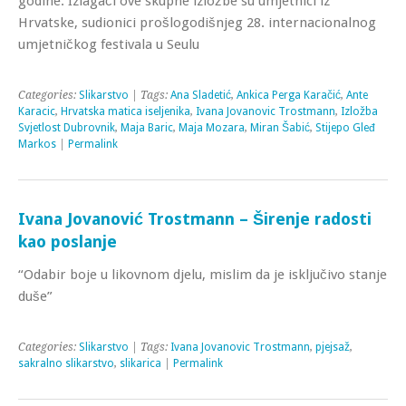
godine. Izlagači ove skupne izložbe su umjetnici iz
Hrvatske, sudionici prošlogodišnjeg 28. internacionalnog
umjetničkog festivala u Seulu
Categories:
Slikarstvo
| Tags:
Ana Sladetić
,
Ankica Perga Karačić
,
Ante
Karacic
,
Hrvatska matica iseljenika
,
Ivana Jovanovic Trostmann
,
Izložba
Svjetlost Dubrovnik
,
Maja Baric
,
Maja Mozara
,
Miran Šabić
,
Stijepo Gleđ
Markos
|
Permalink
Ivana Jovanović Trostmann – Širenje radosti
kao poslanje
“Odabir boje u likovnom djelu, mislim da je isključivo stanje
duše”
Categories:
Slikarstvo
| Tags:
Ivana Jovanovic Trostmann
,
pjejsaž
,
sakralno slikarstvo
,
slikarica
|
Permalink