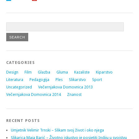
CATEGORIES
Design
Film
Glazba
Gluma
Kazaliste
Kiparstvo
Literatura
Pedagogija
Ples
Slikarstvo
Sport
Uncategorized
Večernjakova Domovnica 2013
Večernjakova Domovnica 2014
Znanost
RECENT POSTS
Umjetnik Velimir Trnski – Slikam svoj život i oko njega
Slikarica Maja Barić – Životno iskustvo je posjetiti Indiju u svojstvu