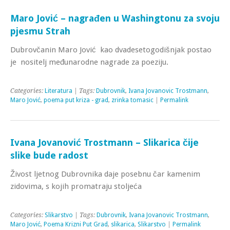
Maro Jović – nagrađen u Washingtonu za svoju
pjesmu Strah
Dubrovčanin Maro Jović kao dvadesetogodišnjak postao
je nositelj međunarodne nagrade za poeziju.
Categories:
Literatura
| Tags:
Dubrovnik
,
Ivana Jovanovic Trostmann
,
Maro Jović
,
poema put kriza - grad
,
zrinka tomasic
|
Permalink
Ivana Jovanović Trostmann – Slikarica čije
slike bude radost
Živost ljetnog Dubrovnika daje posebnu čar kamenim
zidovima, s kojih promatraju stoljeća
Categories:
Slikarstvo
| Tags:
Dubrovnik
,
Ivana Jovanovic Trostmann
,
Maro Jović
,
Poema Krizni Put Grad
,
slikarica
,
Slikarstvo
|
Permalink