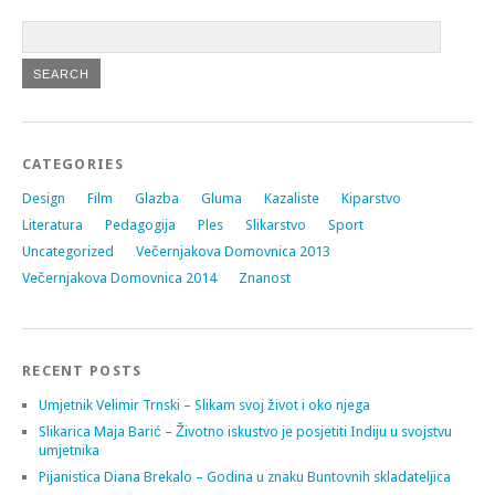
CATEGORIES
Design
Film
Glazba
Gluma
Kazaliste
Kiparstvo
Literatura
Pedagogija
Ples
Slikarstvo
Sport
Uncategorized
Večernjakova Domovnica 2013
Večernjakova Domovnica 2014
Znanost
RECENT POSTS
Umjetnik Velimir Trnski – Slikam svoj život i oko njega
Slikarica Maja Barić – Životno iskustvo je posjetiti Indiju u svojstvu
umjetnika
Pijanistica Diana Brekalo – Godina u znaku Buntovnih skladateljica