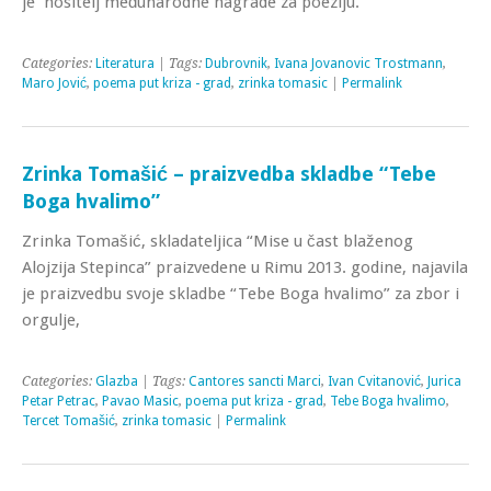
je nositelj međunarodne nagrade za poeziju.
Categories:
Literatura
| Tags:
Dubrovnik
,
Ivana Jovanovic Trostmann
,
Maro Jović
,
poema put kriza - grad
,
zrinka tomasic
|
Permalink
Zrinka Tomašić – praizvedba skladbe “Tebe
Boga hvalimo”
Zrinka Tomašić, skladateljica “Mise u čast blaženog
Alojzija Stepinca” praizvedene u Rimu 2013. godine, najavila
je praizvedbu svoje skladbe “Tebe Boga hvalimo” za zbor i
orgulje,
Categories:
Glazba
| Tags:
Cantores sancti Marci
,
Ivan Cvitanović
,
Jurica
Petar Petrac
,
Pavao Masic
,
poema put kriza - grad
,
Tebe Boga hvalimo
,
Tercet Tomašić
,
zrinka tomasic
|
Permalink