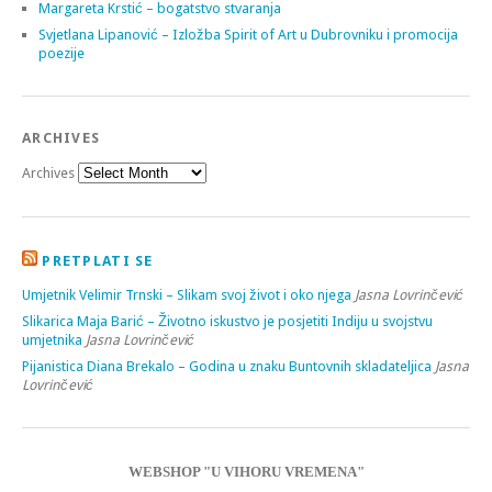
Margareta Krstić – bogatstvo stvaranja
Svjetlana Lipanović – Izložba Spirit of Art u Dubrovniku i promocija
poezije
ARCHIVES
Archives
PRETPLATI SE
Umjetnik Velimir Trnski – Slikam svoj život i oko njega
Jasna Lovrinčević
Slikarica Maja Barić – Životno iskustvo je posjetiti Indiju u svojstvu
umjetnika
Jasna Lovrinčević
Pijanistica Diana Brekalo – Godina u znaku Buntovnih skladateljica
Jasna
Lovrinčević
WEBSHOP "U VIHORU VREMENA"