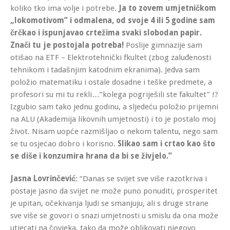
koliko tko ima volje i potrebe.
Ja to zovem umjetničkom
„lokomotivom”
i odmalena, od svoje 4 ili 5 godine sam
črčkao i ispunjavao crtežima svaki slobodan papir.
Znači tu je postojala potreba!
Poslije gimnazije sam
otišao na ETF – Elektrotehnički fkultet (zbog zaluđenosti
tehnikom i tadašnjim katodnim ekranima). Jedva sam
položio matematiku i ostale dosadne i teške predmete, a
profesori su mi tu rekli…”kolega pogriješili ste fakultet” !?
Izgubio sam tako jednu godinu, a sljedeću položio prijemni
na ALU (Akademija likovnih umjetnosti) i to je postalo moj
život. Nisam uopće razmišljao o nekom talentu, nego sam
se tu osjećao dobro i korisno.
Slikao sam i crtao kao što
se diše i konzumira hrana da bi se živjelo.”
Jasna Lovrinčević
: “Danas se svijet sve više razotkriva i
postaje jasno da svijet ne može puno ponuditi, prosperitet
je upitan, očekivanja ljudi se smanjuju, ali s druge strane
sve više se govori o snazi umjetnosti u smislu da ona može
utjecati na čovjeka, tako da može oblikovati njegovo