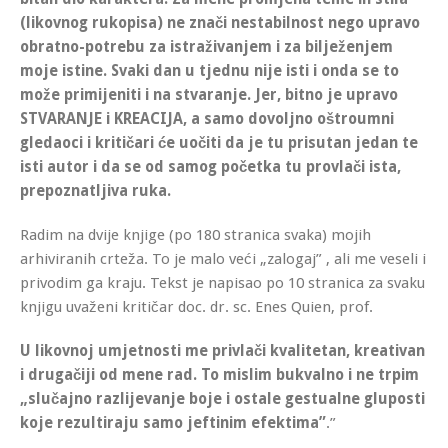
(likovnog rukopisa) ne znači nestabilnost nego upravo
obratno-potrebu za istraživanjem i za bilježenjem
moje istine. Svaki dan u tjednu nije isti i onda se to
može primijeniti i na stvaranje. Jer, bitno je upravo
STVARANJE i KREACIJA, a samo dovoljno oštroumni
gledaoci i kritičari će uočiti da je tu prisutan jedan te
isti autor i da se od samog početka tu provlači ista,
prepoznatljiva ruka.
Radim na dvije knjige (po 180 stranica svaka) mojih
arhiviranih crteža. To je malo veći „zalogaj” , ali me veseli i
privodim ga kraju. Tekst je napisao po 10 stranica za svaku
knjigu uvaženi kritičar doc. dr. sc. Enes Quien, prof.
U likovnoj umjetnosti me privlači kvalitetan, kreativan
i drugačiji od mene rad. To mislim bukvalno i ne trpim
„slučajno razlijevanje boje i ostale gestualne gluposti
koje rezultiraju samo jeftinim efektima”
.”