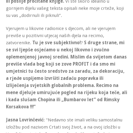
ili poslije pročitane knjige.
Vi ste skoro idealno u
gornjem dijelu vašeg teksta opisali neke moje crteže, koji
su vas „dodirnuli ili piknuli”.
Vjerujem u likovne radionice s djecom, ali ne vjerujem
previše u pozitivni utjecaj naših djela na recimo,
zatvorenike.
Tu je sve subjektivno!
?
S druge strane, mi
se svi ljepše osjećamo u nekoj likovno i zvučno
oplemenjenoj javnoj sredini.
Mislim da svijetom danas
previše vlada bog koji se zove PROFIT i da smo mi
umjetnici tu često sredstvo za zaradu, za dekoraciju,
a rjeđe uspijemo izvršiti zadaću popravka ili
izliječenja svjetskih globalnih problema. Recimo na
mene djeluje umirujuće pogled na rijeku koja teče, ali
i kada slušam Chopina ili „Bumbarov let” od Rimsky
Korsakova !!!”
Jasna Lovrinčević
: “Nedavno ste imali veliku samostalnu
izložbu pod nazivom Crtati svoj život, a na ovoj izložbi u