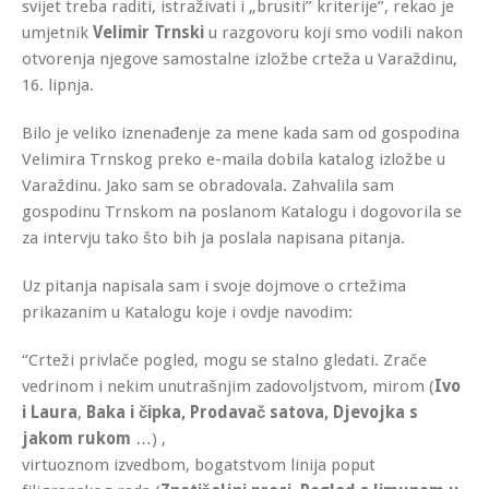
svijet treba raditi, istraživati i „brusiti” kriterije”, rekao je
umjetnik
Velimir Trnski
u razgovoru koji smo vodili nakon
otvorenja njegove samostalne izložbe crteža u Varaždinu
,
16. lipnja.
Bilo je veliko iznenađenje za mene kada sam od gospodina
Velimira Trnskog preko e-maila dobila katalog izložbe u
Varaždinu. Jako sam se obradovala. Zahvalila sam
gospodinu Trnskom na poslanom Katalogu i dogovorila se
za intervju tako što bih ja poslala napisana pitanja.
Uz pitanja napisala sam i svoje dojmove o crtežima
prikazanim u Katalogu koje i ovdje navodim:
“Crteži privlače pogled, mogu se stalno gledati. Zrače
vedrinom i nekim unutrašnjim zadovoljstvom, mirom (
Ivo
i Laura
,
Baka i čipka, Prodavač satova, Djevojka s
jakom rukom
…) ,
virtuoznom izvedbom, bogatstvom linija poput