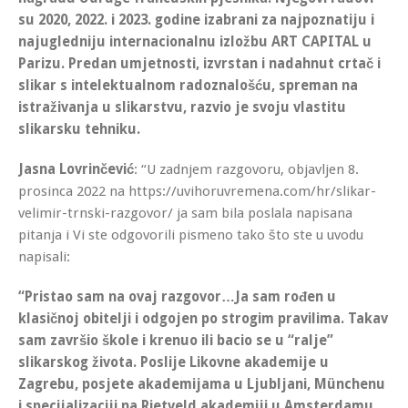
su 2020, 2022. i 2023. godine izabrani za najpoznatiju i
najugledniju internacionalnu izložbu ART CAPITAL u
Parizu. Predan umjetnosti, izvrstan i nadahnut crtač i
slikar s intelektualnom radoznalošću, spreman na
istraživanja u slikarstvu, razvio je svoju vlastitu
slikarsku tehniku.
Jasna Lovrinčević
: “U zadnjem razgovoru, objavljen 8.
prosinca 2022 na https://uvihoruvremena.com/hr/slikar-
velimir-trnski-razgovor/ ja sam bila poslala napisana
pitanja i Vi ste odgovorili pismeno tako što ste u uvodu
napisali:
“Pristao sam na ovaj razgovor…Ja sam rođen u
klasičnoj obitelji i odgojen po strogim pravilima. Takav
sam završio škole i krenuo ili bacio se u “ralje”
slikarskog života. Poslije Likovne akademije u
Zagrebu, posjete akademijama u Ljubljani, Münchenu
i specijalizaciji na Rietveld akademiji u Amsterdamu,