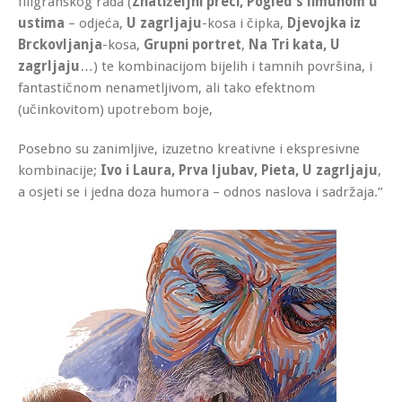
filigranskog rada (
Znatiželjni preci,
Pogled s limunom
u
ustima
– odjeća,
U zagrljaju
-kosa i čipka,
Djevojka iz
Brckovljanja
-kosa,
Grupni portret
,
Na Tri kata, U
zagrljaju
…) te kombinacijom bijelih i tamnih površina, i
fantastičnom nenametljivom, ali tako efektnom
(učinkovitom) upotrebom boje,
Posebno su zanimljive, izuzetno kreativne i ekspresivne
kombinacije;
Ivo i Laura, Prva ljubav, Pieta, U zagrljaju
,
a osjeti se i jedna doza humora – odnos naslova i sadržaja.”