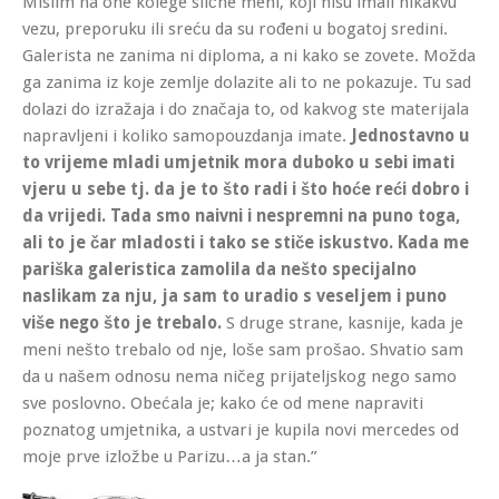
Mislim na one kolege slične meni, koji nisu imali nikakvu
vezu, preporuku ili sreću da su rođeni u bogatoj sredini.
Galerista ne zanima ni diploma, a ni kako se zovete. Možda
ga zanima iz koje zemlje dolazite ali to ne pokazuje. Tu sad
dolazi do izražaja i do značaja to, od kakvog ste materijala
napravljeni i koliko samopouzdanja imate.
Jednostavno u
to vrijeme mladi umjetnik mora duboko u sebi imati
vjeru u sebe tj. da je to što radi i što hoće reći dobro i
da vrijedi.
Tada smo naivni i nespremni na puno toga,
ali to je čar mladosti i tako se stiče iskustvo.
Kada me
pariška galeristica zamolila da nešto specijalno
naslikam za nju, ja sam to uradio s veseljem i puno
više nego što je trebalo.
S druge strane, kasnije, kada je
meni nešto trebalo od nje, loše sam prošao. Shvatio sam
da u našem odnosu nema ničeg prijateljskog nego samo
sve poslovno. Obećala je; kako će od mene napraviti
poznatog umjetnika, a ustvari je kupila novi mercedes od
moje prve izložbe u Parizu…a ja stan.”