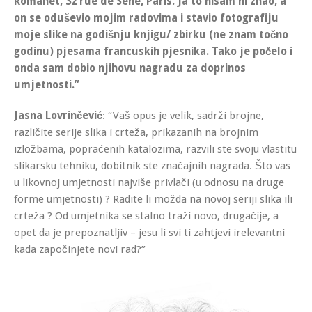
Romanet, 32 rue de Sene, Paris. Ja to nisam ni znao, a
on se oduševio mojim radovima i stavio fotografiju
moje slike na godišnju knjigu/ zbirku (ne znam točno
godinu) pjesama francuskih pjesnika. Tako je počelo i
onda sam dobio njihovu nagradu za doprinos
umjetnosti.”
Jasna Lovrinčević
: “Vaš opus je velik, sadrži brojne,
različite serije slika i crteža, prikazanih na brojnim
izložbama, popraćenih katalozima, razvili ste svoju vlastitu
slikarsku tehniku, dobitnik ste značajnih nagrada. Što vas
u likovnoj umjetnosti najviše privlači (u odnosu na druge
forme umjetnosti) ? Radite li možda na novoj seriji slika ili
crteža ? Od umjetnika se stalno traži novo, drugačije, a
opet da je prepoznatljiv – jesu li svi ti zahtjevi irelevantni
kada započinjete novi rad?”