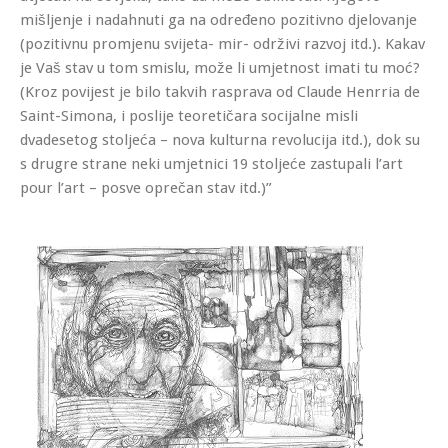
mišljenje i nadahnuti ga na određeno pozitivno djelovanje
(pozitivnu promjenu svijeta- mir- održivi razvoj itd.). Kakav
je Vaš stav u tom smislu, može li umjetnost imati tu moć?
(Kroz povijest je bilo takvih rasprava od Claude Henrria de
Saint-Simona, i poslije teoretičara socijalne misli
dvadesetog stoljeća – nova kulturna revolucija itd.), dok su
s drugre strane neki umjetnici 19 stoljeće zastupali l’art
pour l’art – posve oprečan stav itd.)”