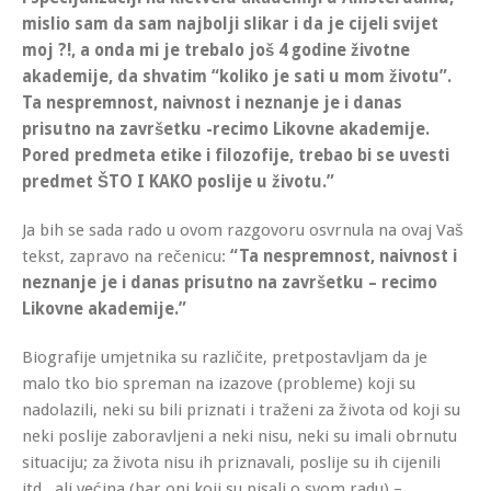
mislio sam da sam najbolji slikar i da je cijeli svijet
moj ?!, a onda mi je trebalo još 4 godine životne
akademije, da shvatim “koliko je sati u mom životu”.
Ta nespremnost, naivnost i neznanje je i danas
prisutno na završetku -recimo Likovne akademije.
Pored predmeta etike i filozofije, trebao bi se uvesti
predmet ŠTO I KAKO poslije u životu.”
Ja bih se sada rado u ovom razgovoru osvrnula na ovaj Vaš
tekst, zapravo na rečenicu:
“Ta nespremnost, naivnost i
neznanje je i danas prisutno na završetku – recimo
Likovne akademije.”
Biografije umjetnika su različite, pretpostavljam da je
malo tko bio spreman na izazove (probleme) koji su
nadolazili, neki su bili priznati i traženi za života od koji su
neki poslije zaboravljeni a neki nisu, neki su imali obrnutu
situaciju; za života nisu ih priznavali, poslije su ih cijenili
itd., ali većina (bar oni koji su pisali o svom radu) –