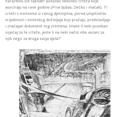
Varaždinu ste također pokazali nekoliko crteža koje
asociraju na rane godine (Prva ljubav, Dečko i mačak). Ti
crteži s motivima iz ranog djetinjstva, pored umjetničke
vrijednosti i estetskog doživljaja koji pružaju, predstavljaju
i značajan dokument tog vremena. Imate li neki poseban
osjećaj za te crteže, jeste li na neki način više vezani za
njih nego za druga svoja djela?”