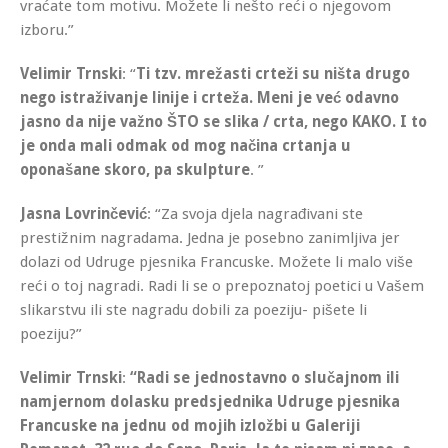
vraćate tom motivu. Možete li nešto reći o njegovom
izboru.”
Velimir Trnski
: “
Ti tzv. mrežasti crteži su ništa drugo
nego istraživanje linije i crteža. Meni je već odavno
jasno da nije važno ŠTO se slika / crta, nego KAKO. I to
je onda mali odmak od mog načina crtanja u
oponašane skoro, pa skulpture
. ”
Jasna Lovrinčević
: “Za svoja djela nagrađivani ste
prestižnim nagradama. Jedna je posebno zanimljiva jer
dolazi od Udruge pjesnika Francuske. Možete li malo više
reći o toj nagradi. Radi li se o prepoznatoj poetici u Vašem
slikarstvu ili ste nagradu dobili za poeziju- pišete li
poeziju?”
Velimir Trnski
:
“Radi se jednostavno o slučajnom ili
namjernom dolasku predsjednika Udruge pjesnika
Francuske na jednu od mojih izložbi u Galeriji