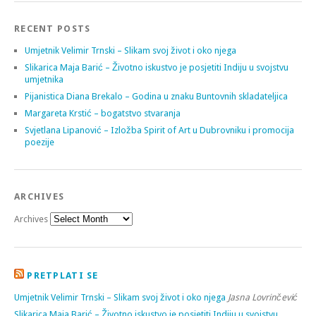
RECENT POSTS
Umjetnik Velimir Trnski – Slikam svoj život i oko njega
Slikarica Maja Barić – Životno iskustvo je posjetiti Indiju u svojstvu
umjetnika
Pijanistica Diana Brekalo – Godina u znaku Buntovnih skladateljica
Margareta Krstić – bogatstvo stvaranja
Svjetlana Lipanović – Izložba Spirit of Art u Dubrovniku i promocija
poezije
ARCHIVES
Archives
PRETPLATI SE
Umjetnik Velimir Trnski – Slikam svoj život i oko njega
Jasna Lovrinčević
Slikarica Maja Barić – Životno iskustvo je posjetiti Indiju u svojstvu