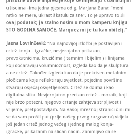
prisutne davne impresije koje se miješaju s današnjim
utiscima
-ima jedna pjesma od g. Marjana Bana: ”meni
nitko ne mere, ukrast škatulu za sne”. To je upravo to Ili
ovaj podatak; ja stalno nosim u mom kamperu knjigu
STO GODINA SAMOĆE. Marquez mi je tu kao obitelj.”
Jasna Lovrinčević
: “Na najnovijoj izložbi je postavljen i
crtež konja – igračke, nevjerojatno prikazan,
pravokutnicima, kruzićima ( tamnim i bijelim ) i linijama
koji dočaravaju volumnioznost, izgleda kao da je skulptura
a ne crtež. Također izgleda kao da je prekriven metalnim
pločicama koje reflektiraju svjetlost, pojedine površine
stvaraju osjećaj osvjetljenosti. Crtež se doima i kao
digitalna slika. Nevjerojatno precizan crtež.- mozaik, koji
nije brzo potezni, njegovo crtanje zahtjeva strpljivost i
vrijeme, pretpostavljam. Na Vašoj mrežnoj stranici čini mi
se da sam prošli put (prije našeg prvog razgovora) vidjela
još jedan crtež jednog većeg i jednog malog konja-
igračke, prikazanih na sličan način. Zanimljivo da se