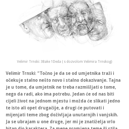
Velimir Trnski: 3Bake 1Deda ( s dozvolom Velimira Trnskog)
Velimir Trnski
:
“Točno je da se od umjetnika traži i
očekuje stalno nešto novo i stalno dokazivanje. Tajna
je u tome, da umjetnik ne treba razmišljati o tome,
nego da radi, ako ima potrebu. Jedan će od nas biti
cijeli život na jednom mjestu i možda će slikati jedno
te isto ali opet drugačije, a drugi će putovati i
mijenjati teme zbog doživljaja unutarnjih i vanjskih.
Ja se ubrajam u one druge, jer mi je znatiželja vrlo
bitan dio karaktera. Za mene promjena teme ili stila