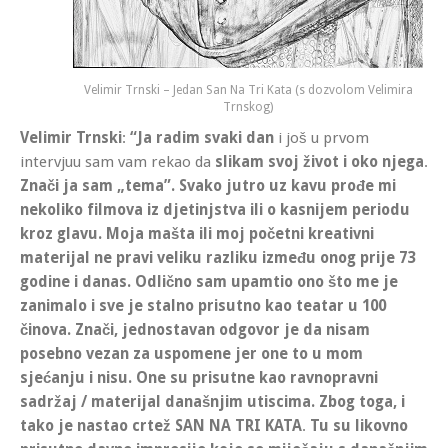
Velimir Trnski – Jedan San Na Tri Kata (s dozvolom Velimira
Trnskog)
Velimir Trnski
:
“Ja radim svaki dan
i još u prvom
intervjuu sam vam rekao da
slikam svoj život i oko njega
.
Znači ja sam „tema”.
Svako jutro uz kavu prođe mi
nekoliko filmova iz djetinjstva ili o kasnijem periodu
kroz glavu. Moja mašta ili moj početni kreativni
materijal ne pravi veliku razliku između onog prije 73
godine i danas.
Odlično sam upamtio ono što me je
zanimalo i sve je stalno prisutno kao teatar u 100
činova. Znači, jednostavan odgovor je da nisam
posebno vezan za uspomene jer one to u mom
sjećanju i nisu. One su prisutne kao ravnopravni
sadržaj / materijal današnjim utiscima.
Zbog toga, i
tako je nastao crtež
SAN NA TRI KATA
.
Tu su likovno