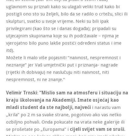
uglavnom su priznali kako su ulagali veliki trud kako bi
postigli ono sto su željeli, bilo da se radilo o crtežu, slici ili
skulpturi, svatko u svoje vrijeme. Neki su bili ipak
privilegirani (kao što se i danas događa); pripadali su
utjecajnim skupinama koje su ih podržavale – njima je
vjerojatno bilo puno lakše postići određeni status i ime
itd).
Možete li malo više pojasniti “naivnost, nespremnost i
neznanje” jer Vaš umjetnički put i priznanja- nagrade
(rijetki ih dobivaju) ne naslučuju niti naivnost, niti
nespremnost, ni ne znanje.”
Velimir Trnski
:
“Mislio sam na atmosferu i situaciju na
kraju školovanja na Akademiji. Imate osjećaj kao
mladi student da ste najbolji, najveći
i narastu vam
„krila” po 2 m sa svake strane, pogotovo ako vas netko
ozbiljno pohvali. Onda pokucate na vrata neke galerije ili
se prošetate po „Europama” i
cijeli svijet vam se sruši
.