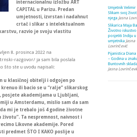
internacionalnu izložbu ART
Umjetnik Velimir 
CAPITAL u Parizu. Predan
Slikam svoj život
umjetnosti, izvrstan i nadahnut
njega
Jasna Lovr
crtač i slikar s intelektualnom
Slikarica Maja Ba
Životno iskustvo 
arstvu, razvio je svoju vlastitu
posjetiti Indiju u
umjetnika
Jasna
Lovrinčević
vljen 8. prosinca 2022 na
Pijanistica Diana
– Godina u znak
rnski-razgovor/ ja sam bila poslala
Buntovnih sklada
o što ste u uvodu napisali:
Jasna Lovrinčevi
u klasičnoj obitelji i odgojen po
krenuo ili bacio se u “ralje” slikarskog
, posjete akademijama u Ljubljani,
demiji u Amsterdamu, mislio sam da sam
 onda mi je trebalo još 4 godine životne
 životu”. Ta nespremnost, naivnost i
-recimo Likovne akademije. Pored
esti predmet ŠTO I KAKO poslije u