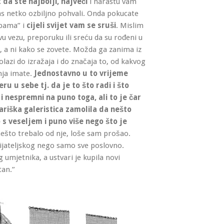
da ste najbolji, najveći
i narastu vam
as netko ozbiljno pohvali. Onda pokucate
opama” i
cijeli svijet vam se sruši
. Mislim
vu vezu, preporuku ili sreću da su rođeni u
, a ni kako se zovete. Možda ga zanima iz
olazi do izražaja i do značaja to, od kakvog
nja imate.
Jednostavno u to vrijeme
u u sebe tj. da je to što radi i što
i nespremni na puno toga, ali to je čar
riška galeristica zamolila da nešto
 s veseljem i puno više nego što je
nešto trebalo od nje, loše sam prošao.
jateljskog nego samo sve poslovno.
umjetnika, a ustvari je kupila novi
tan.”