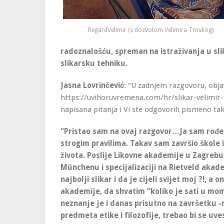
RegardVelimir (s dozvolom Velimira Trnskog)
radoznalošću, spreman na istraživanja u slik
slikarsku tehniku.
Jasna Lovrinčević
: “U zadnjem razgovoru, obja
https://uvihoruvremena.com/hr/slikar-velimir-t
napisana pitanja i Vi ste odgovorili pismeno tak
“Pristao sam na ovaj razgovor…Ja sam rođen 
strogim pravilima. Takav sam završio škole i 
života. Poslije Likovne akademije u Zagrebu
Münchenu i specijalizaciji na Rietveld aka
najbolji slikar i da je cijeli svijet moj ?!, a
akademije, da shvatim “koliko je sati u mom
neznanje je i danas prisutno na završetku 
predmeta etike i filozofije, trebao bi se uv