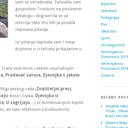
sam se obradovala. Zahvalila sam
Kiparstvo
gospodinu Trnskom na poslanom
Literatura
Katalogu i dogovorila se za
Pedagogija
intervju tako što bih ja poslala
Ples
napisana pitanja.
Slikarstvo
Sport
Uz pitanja napisala sam i svoje
Uncategorized
dojmove o crtežima prikazanim u
Večernjakova
Domovnica 201
Večernjakova
i. Zrače vedrinom i nekim unutrašnjim
Domovnica 201
ka, Prodavač satova, Djevojka s jakom
Znanost
filigranskog rada (
Znatiželjni preci,
jaju
-kosa i čipka,
Djevojka iz
RECENT POS
ta, U zagrljaju
…) te kombinacijom bijelih
Umjetnik Velim
om, ali tako efektnom (učinkovitom)
Trnski – Slika
život i oko nj
Slikarica Maja
Životno iskust