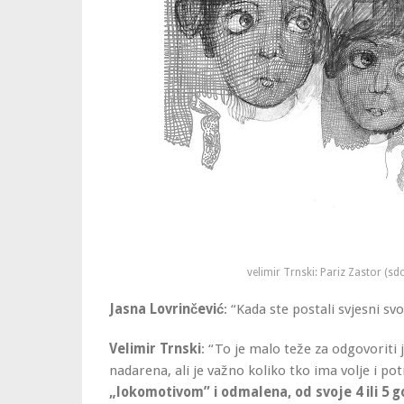
velimir Trnski: Pariz Zastor (s
Jasna Lovrinčević
: “Kada ste postali svjesni svo
Velimir Trnski
: “To je malo teže za odgovoriti
nadarena, ali je važno koliko tko ima volje i po
„lokomotivom”
i odmalena, od svoje 4 ili 5