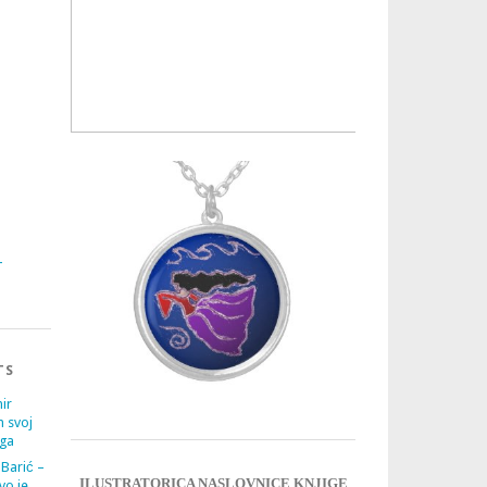
3
4
TS
ir
m svoj
ega
 Barić –
ILUSTRATORICA NASLOVNICE KNJIGE
vo je