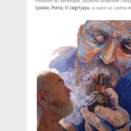
Posebno su zanimljive, izuzetno kreativne i ek
ljubav, Pieta, U zagrljaju
, a osjeti se i jedna