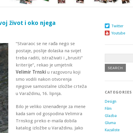
voj život i oko njega
Twitter
Youtube
“Stvaraoc se ne rađa nego se
postaje, poslije dolaska na svijet
treba raditi, istraživati i „brusiti”
kriterije”, rekao je umjetnik
Velimir Trnski
u razgovoru koji
smo vodili nakon otvorenja
njegove samostalne izložbe crteža
CATEGORIES
u Varaždinu
, 16. lipnja.
Design
Bilo je veliko iznenađenje za mene
Film
kada sam od gospodina Velimira
Glazba
Trnskog preko e-maila dobila
Gluma
katalog izložbe u Varaždinu. Jako
Kazaliste