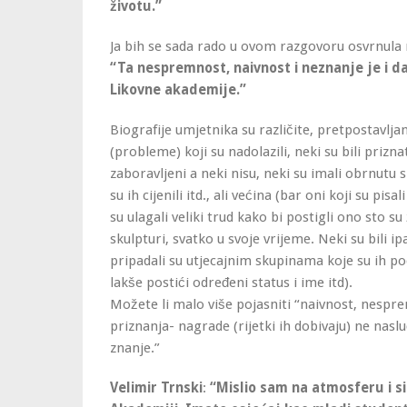
životu.”
Ja bih se sada rado u ovom razgovoru osvrnula 
“Ta nespremnost, naivnost i neznanje je i d
Likovne akademije.”
Biografije umjetnika su različite, pretpostavlj
(probleme) koji su nadolazili, neki su bili priznat
zaboravljeni a neki nisu, neki su imali obrnutu si
su ih cijenili itd., ali većina (bar oni koji su pi
su ulagali veliki trud kako bi postigli ono sto su že
skulpturi, svatko u svoje vrijeme. Neki su bili ip
pripadali su utjecajnim skupinama koje su ih po
lakše postići određeni status i ime itd).
Možete li malo više pojasniti “naivnost, nespre
priznanja- nagrade (rijetki ih dobivaju) ne nasl
znanje.”
Velimir Trnski
:
“Mislio sam na atmosferu i s