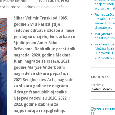
spresivne kombinacije;
Ivo i Laura, Prva
posjetiti Indij
 doza humora – odnos naslova i sadržaja.”
svojstvu umje
Pijanistica Di
Slikar Velimir Trnski od 1985.
Brekalo – God
znaku Buntov
godine živi u Parizu gdje
skladateljica
redovno održava izložbe a inače
Margareta Krs
je izlagao u cijeloj Europi kao i u
bogatstvo stv
Sjedinjenim Američkim
Svjetlana Lipa
Državama. Dobitnik je prestižnih
Izložba Spirit
Dubrovniku i
nagrada; 2020. godine Maxime
promocija poe
Juan, nagrade za crteže, 2021.
godine Maryse Anderbouhr,
nagrade za slikara pejsaža, i
ARCHIVES
2021 Senghor des Arts, nagrade
Archives
za slikara godine te nagradu
Udruge francuskih pjesnika.
Njegovi radovi su 2020, 2022. i
2023. godine izabrani za
PRETP
najpoznatiju i najugledniju
SE