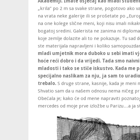
Akademiji. Imate osjećaj kao mladi student 
„krila” po 2 m sa svake strane, pogotovo ako v
na vrata neke galerije ili se prošetate po „Eur
na one kolege slične meni, koji nisu imali nikak
bogatoj sredini. Galerista ne zanima ni diploma
koje zemlje dolazite ali to ne pokazuje. Tu sad d
ste materijala napravljeni i koliko samopouzda
mladi umjetnik mora duboko u sebi imati vjer
hoće reći dobro i da vrijedi.
Tada smo naivni 
mladosti i tako se stiče iskustvo.
Kada me pa
specijalno naslikam za nju, ja sam to uradio
trebalo.
S druge strane, kasnije, kada je meni 
Shvatio sam da u našem odnosu nema ničeg pri
Obećala je; kako će od mene napraviti poznatog 
mercedes od moje prve izložbe u Parizu…a ja s