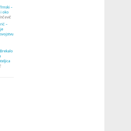
Trnski –
 i oko
inčević
rić –
je
 svojstvu
 Brekalo
u
teljica
ć