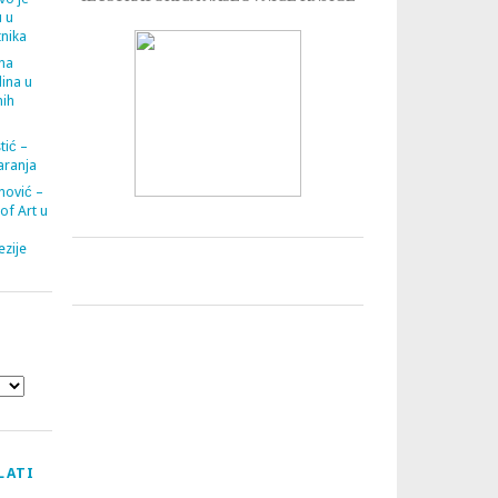
u u
tnika
ana
ina u
nih
tić –
aranja
nović –
 of Art u
zije
LATI