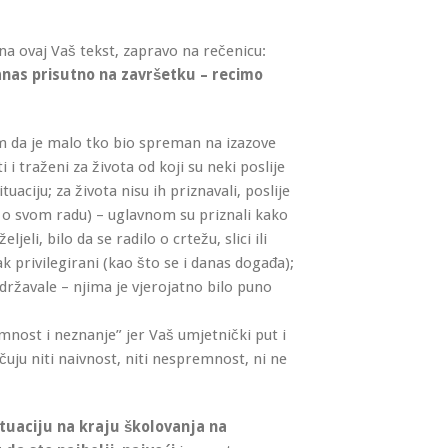
na ovaj Vaš tekst, zapravo na rečenicu:
anas prisutno na završetku – recimo
am da je malo tko bio spreman na izazove
i i traženi za života od koji su neki poslije
tuaciju; za života nisu ih priznavali, poslije
sali o svom radu) – uglavnom su priznali kako
ljeli, bilo da se radilo o crtežu, slici ili
ak privilegirani (kao što se i danas događa);
državale – njima je vjerojatno bilo puno
mnost i neznanje” jer Vaš umjetnički put i
učuju niti naivnost, niti nespremnost, ni ne
ituaciju na kraju školovanja na