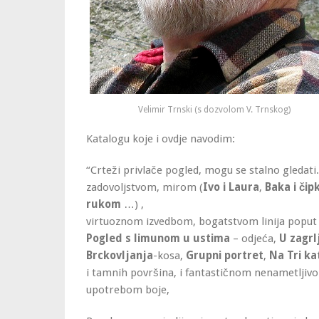
Velimir Trnski (s dozvolom V. Trnskog)
Katalogu koje i ovdje navodim:
“Crteži privlače pogled, mogu se stalno gledat
zadovoljstvom, mirom (
Ivo i Laura
,
Baka i čip
rukom
…) ,
virtuoznom izvedbom, bogatstvom linija poput 
Pogled s limunom
u ustima
– odjeća,
U zagrl
Brckovljanja
-kosa,
Grupni portret
,
Na Tri ka
i tamnih površina, i fantastičnom nenametljiv
upotrebom boje,