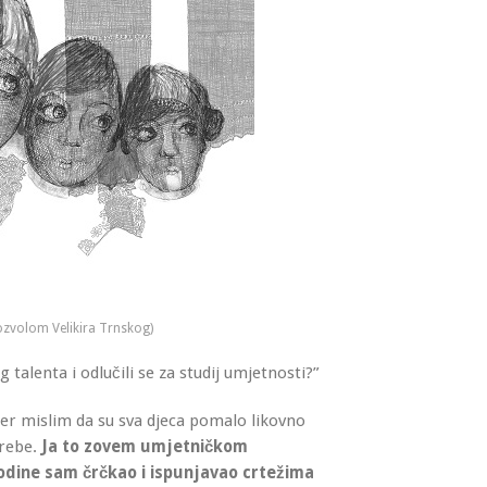
dozvolom Velikira Trnskog)
g talenta i odlučili se za studij umjetnosti?”
 jer mislim da su sva djeca pomalo likovno
trebe.
Ja to zovem umjetničkom
 godine sam črčkao i ispunjavao crtežima