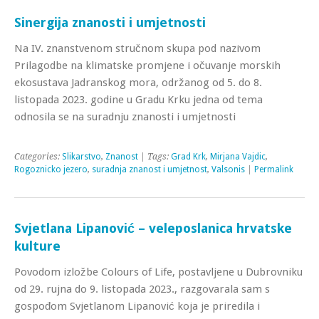
Sinergija znanosti i umjetnosti
Na IV. znanstvenom stručnom skupa pod nazivom
Prilagodbe na klimatske promjene i očuvanje morskih
ekosustava Jadranskog mora, održanog od 5. do 8.
listopada 2023. godine u Gradu Krku jedna od tema
odnosila se na suradnju znanosti i umjetnosti
Categories:
Slikarstvo
,
Znanost
| Tags:
Grad Krk
,
Mirjana Vajdic
,
Rogoznicko jezero
,
suradnja znanost i umjetnost
,
Valsonis
|
Permalink
Svjetlana Lipanović – veleposlanica hrvatske
kulture
Povodom izložbe Colours of Life, postavljene u Dubrovniku
od 29. rujna do 9. listopada 2023., razgovarala sam s
gospođom Svjetlanom Lipanović koja je priredila i