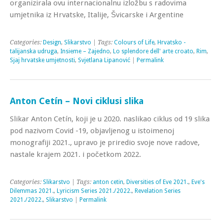
organizirala ovu internacionalnu izložbu s radovima
umjetnika iz Hrvatske, Italije, Švicarske i Argentine
Categories:
Design
,
Slikarstvo
| Tags:
Colours of Life
,
Hrvatsko -
talijanska udruga
,
Insieme – Zajedno
,
Lo splendore dell' arte croato
,
Rim
,
Sjaj hrvatske umjetnosti
,
Svjetlana Lipanović
|
Permalink
Anton Cetín – Novi ciklusi slika
Slikar Anton Cetín, koji je u 2020. naslikao ciklus od 19 slika
pod nazivom Covid -19, objavljenog u istoimenoj
monografiji 2021., upravo je priredio svoje nove radove,
nastale krajem 2021. i početkom 2022.
Categories:
Slikarstvo
| Tags:
anton cetin
,
Diversities of Eve 2021.
,
Eve's
Dilemmas 2021.
,
Lyricism Series 2021./2022.
,
Revelation Series
2021./2022.
,
Slikarstvo
|
Permalink