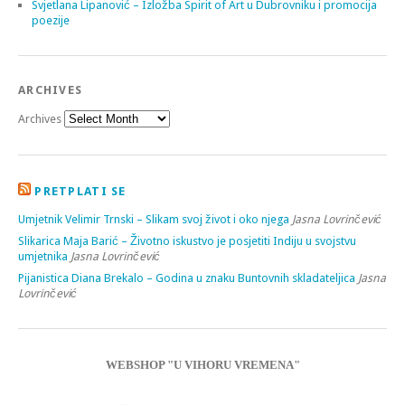
Svjetlana Lipanović – Izložba Spirit of Art u Dubrovniku i promocija
poezije
ARCHIVES
Archives
PRETPLATI SE
Umjetnik Velimir Trnski – Slikam svoj život i oko njega
Jasna Lovrinčević
Slikarica Maja Barić – Životno iskustvo je posjetiti Indiju u svojstvu
umjetnika
Jasna Lovrinčević
Pijanistica Diana Brekalo – Godina u znaku Buntovnih skladateljica
Jasna
Lovrinčević
WEBSHOP "U VIHORU VREMENA"