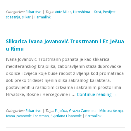
Categories:
Slikarstvo
| Tags:
Ante Milas
,
Hiroshima – Krist
,
Povijest
spasenja
,
slikar
|
Permalink
Slikarica Ivana Jovanović Trostmann i Et Ješua
u Rimu
Ivana Jovanović Trostmann poznata je kao slikarica
mediteranskog krajolika, zaboravljenih staza dubrovačke
okolice i cvijeća koje bude radost življenja kod promatrača
dok preko trideset njenih slika sakralnog karaktera,
postavljenih u različitim crkvama i sakralnim prostorima
Hrvatske, Bosne i Hercegovine i …
Continue reading
→
Categories:
Slikarstvo
| Tags:
Et Ješua
,
Grazia Cammina - Milosna šetnja
,
Ivana Jovanović Trostman
,
Svjetlana Lipanović
|
Permalink