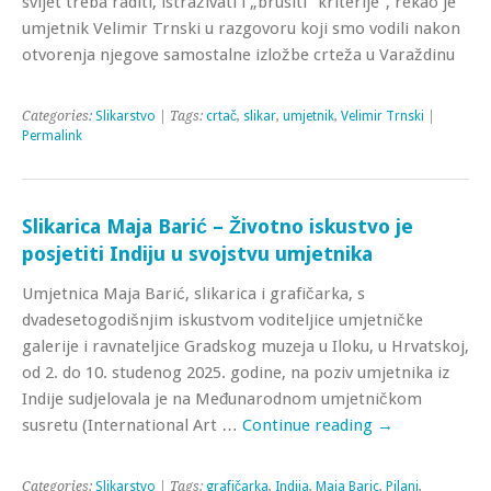
svijet treba raditi, istraživati i „brusiti” kriterije”, rekao je
umjetnik Velimir Trnski u razgovoru koji smo vodili nakon
otvorenja njegove samostalne izložbe crteža u Varaždinu
Categories:
Slikarstvo
| Tags:
crtač
,
slikar
,
umjetnik
,
Velimir Trnski
|
Permalink
Slikarica Maja Barić – Životno iskustvo je
posjetiti Indiju u svojstvu umjetnika
Umjetnica Maja Barić, slikarica i grafičarka, s
dvadesetogodišnjim iskustvom voditeljice umjetničke
galerije i ravnateljice Gradskog muzeja u Iloku, u Hrvatskoj,
od 2. do 10. studenog 2025. godine, na poziv umjetnika iz
Indije sudjelovala je na Međunarodnom umjetničkom
susretu (International Art …
Continue reading
→
Categories:
Slikarstvo
| Tags:
grafičarka
,
Indija
,
Maja Baric
,
Pilani
,