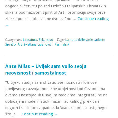
događaja; četvrtu po redu izložbu talijanskih i hrvatskih
slikara pod nazivom Spirit of Art i promociju svoje prve
zbirke poezije, objavljene dvojezično …
Continue reading
→
Categories:
Literatura
,
Slikarstvo
| Tags:
La notte delle stelle cadente
,
Spirit of Art
,
Svjetlana Lipanović
|
Permalink
Ante Milas – Uvijek sam volio svoju
neovisnost i samostalnost
“U tijeku studija sam shvatio sve nužnosti i lomove
povijesnog razvoja moderne umjetnosti od Cezanne na
ovamo i nastojao ih u svojim radovima integrirati; ne na
uobičajeni modernistički način radikalnog prekida s
dugom tradicijom zapadne, kršćanske umjetnosti; nego
što je …
Continue reading
→