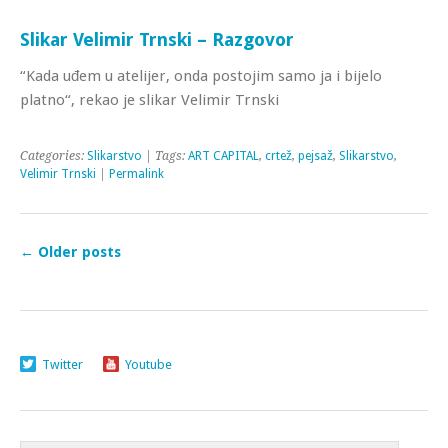
Slikar Velimir Trnski – Razgovor
“Kada uđem u atelijer, onda postojim samo ja i bijelo
platno“, rekao je slikar Velimir Trnski
Categories:
Slikarstvo
| Tags:
ART CAPITAL
,
crtež
,
pejsaž
,
Slikarstvo
,
Velimir Trnski
|
Permalink
←
Older posts
Twitter
Youtube