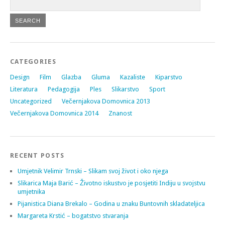
CATEGORIES
Design
Film
Glazba
Gluma
Kazaliste
Kiparstvo
Literatura
Pedagogija
Ples
Slikarstvo
Sport
Uncategorized
Večernjakova Domovnica 2013
Večernjakova Domovnica 2014
Znanost
RECENT POSTS
Umjetnik Velimir Trnski – Slikam svoj život i oko njega
Slikarica Maja Barić – Životno iskustvo je posjetiti Indiju u svojstvu
umjetnika
Pijanistica Diana Brekalo – Godina u znaku Buntovnih skladateljica
Margareta Krstić – bogatstvo stvaranja