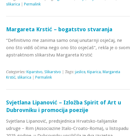
slikarica
|
Permalink
Margareta Krstić – bogatstvo stvaranja
“Definitivno me zanima samo onaj unutarnji osjećaj, ne
ono što vidiš očima nego ono što osjećaš”, rekla je o svom
apstraktnom slikarstvu Margareta Krstić
Categories:
Kiparstvo
,
Slikarstvo
| Tags:
jaslice
,
Kiparica
,
Margareta
Krstić
,
slikarica
|
Permalink
Svjetlana Lipanović – Izložba Spirit of Art u
Dubrovniku i promocija poezije
Svjetlana Lipanović, predsjednica Hrvatsko-talijanske
udruge – Rim (Associazine Italo-Croato-Roma), u listopadu
2025.godine, u Dubrovniku upriličila je dva izuzetna