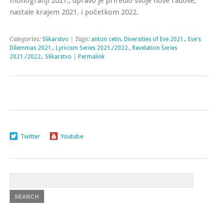
monografiji 2021., upravo je priredio svoje nove radove,
nastale krajem 2021. i početkom 2022.
Categories:
Slikarstvo
| Tags:
anton cetin
,
Diversities of Eve 2021.
,
Eve's
Dilemmas 2021.
,
Lyricism Series 2021./2022.
,
Revelation Series
2021./2022.
,
Slikarstvo
|
Permalink
Twitter
Youtube