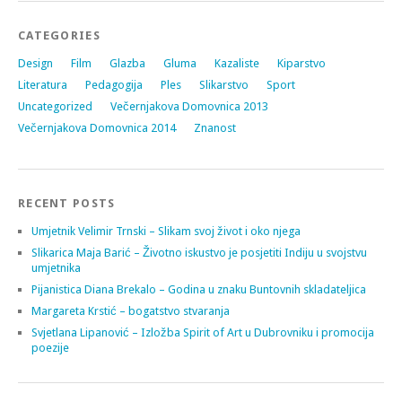
CATEGORIES
Design
Film
Glazba
Gluma
Kazaliste
Kiparstvo
Literatura
Pedagogija
Ples
Slikarstvo
Sport
Uncategorized
Večernjakova Domovnica 2013
Večernjakova Domovnica 2014
Znanost
RECENT POSTS
Umjetnik Velimir Trnski – Slikam svoj život i oko njega
Slikarica Maja Barić – Životno iskustvo je posjetiti Indiju u svojstvu
umjetnika
Pijanistica Diana Brekalo – Godina u znaku Buntovnih skladateljica
Margareta Krstić – bogatstvo stvaranja
Svjetlana Lipanović – Izložba Spirit of Art u Dubrovniku i promocija
poezije