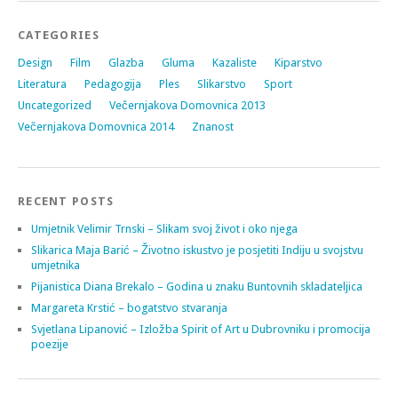
CATEGORIES
Design
Film
Glazba
Gluma
Kazaliste
Kiparstvo
Literatura
Pedagogija
Ples
Slikarstvo
Sport
Uncategorized
Večernjakova Domovnica 2013
Večernjakova Domovnica 2014
Znanost
RECENT POSTS
Umjetnik Velimir Trnski – Slikam svoj život i oko njega
Slikarica Maja Barić – Životno iskustvo je posjetiti Indiju u svojstvu
umjetnika
Pijanistica Diana Brekalo – Godina u znaku Buntovnih skladateljica
Margareta Krstić – bogatstvo stvaranja
Svjetlana Lipanović – Izložba Spirit of Art u Dubrovniku i promocija
poezije