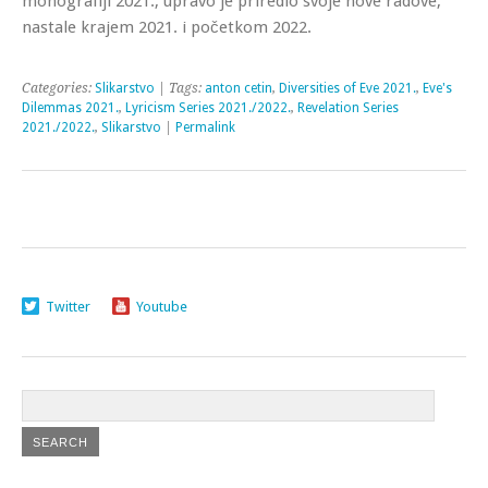
monografiji 2021., upravo je priredio svoje nove radove,
nastale krajem 2021. i početkom 2022.
Categories:
Slikarstvo
| Tags:
anton cetin
,
Diversities of Eve 2021.
,
Eve's
Dilemmas 2021.
,
Lyricism Series 2021./2022.
,
Revelation Series
2021./2022.
,
Slikarstvo
|
Permalink
Twitter
Youtube