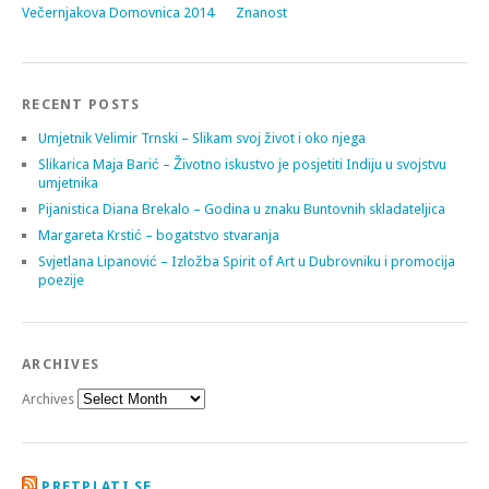
Večernjakova Domovnica 2014
Znanost
RECENT POSTS
Umjetnik Velimir Trnski – Slikam svoj život i oko njega
Slikarica Maja Barić – Životno iskustvo je posjetiti Indiju u svojstvu
umjetnika
Pijanistica Diana Brekalo – Godina u znaku Buntovnih skladateljica
Margareta Krstić – bogatstvo stvaranja
Svjetlana Lipanović – Izložba Spirit of Art u Dubrovniku i promocija
poezije
ARCHIVES
Archives
PRETPLATI SE