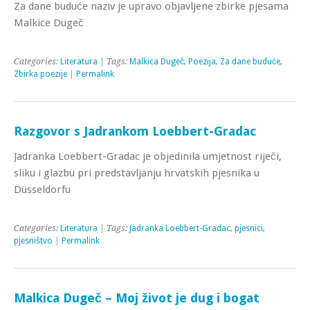
Za dane buduće naziv je upravo objavljene zbirke pjesama
Malkice Dugeč
Categories:
Literatura
| Tags:
Malkica Dugeč
,
Poezija
,
Za dane buduće
,
Zbirka poezije
|
Permalink
Razgovor s Jadrankom Loebbert-Gradac
Jadranka Loebbert-Gradac je objedinila umjetnost riječi,
sliku i glazbu pri predstavljanju hrvatskih pjesnika u
Düsseldorfu
Categories:
Literatura
| Tags:
Jadranka Loebbert-Gradac
,
pjesnici
,
pjesništvo
|
Permalink
Malkica Dugeč – Moj život je dug i bogat