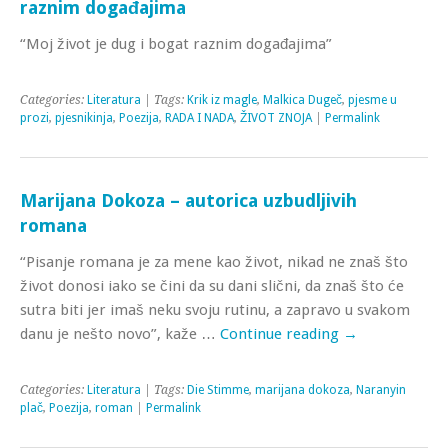
raznim događajima
“Moj život je dug i bogat raznim događajima”
Categories:
Literatura
| Tags:
Krik iz magle
,
Malkica Dugeč
,
pjesme u
prozi
,
pjesnikinja
,
Poezija
,
RADA I NADA
,
ŽIVOT ZNOJA
|
Permalink
Marijana Dokoza – autorica uzbudljivih
romana
“Pisanje romana je za mene kao život, nikad ne znaš što
život donosi iako se čini da su dani slični, da znaš što će
sutra biti jer imaš neku svoju rutinu, a zapravo u svakom
danu je nešto novo”, kaže …
Continue reading
→
Categories:
Literatura
| Tags:
Die Stimme
,
marijana dokoza
,
Naranyin
plač
,
Poezija
,
roman
|
Permalink