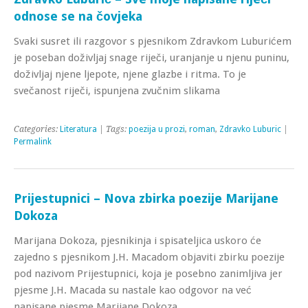
odnose se na čovjeka
Svaki susret ili razgovor s pjesnikom Zdravkom Luburićem
je poseban doživljaj snage riječi, uranjanje u njenu puninu,
doživljaj njene ljepote, njene glazbe i ritma. To je
svečanost riječi, ispunjena zvučnim slikama
Categories:
Literatura
| Tags:
poezija u prozi
,
roman
,
Zdravko Luburic
|
Permalink
Prijestupnici – Nova zbirka poezije Marijane
Dokoza
Marijana Dokoza, pjesnikinja i spisateljica uskoro će
zajedno s pjesnikom J.H. Macadom objaviti zbirku poezije
pod nazivom Prijestupnici, koja je posebno zanimljiva jer
pjesme J.H. Macada su nastale kao odgovor na već
napisane pjesme Marijane Dokoza