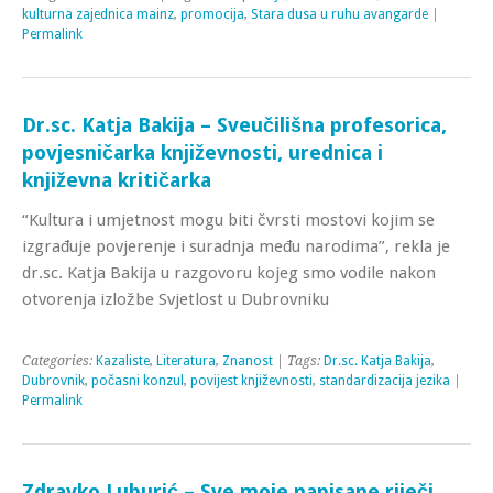
kulturna zajednica mainz
,
promocija
,
Stara dusa u ruhu avangarde
|
Permalink
Dr.sc. Katja Bakija – Sveučilišna profesorica,
povjesničarka književnosti, urednica i
književna kritičarka
“Kultura i umjetnost mogu biti čvrsti mostovi kojim se
izgrađuje povjerenje i suradnja među narodima”, rekla je
dr.sc. Katja Bakija u razgovoru kojeg smo vodile nakon
otvorenja izložbe Svjetlost u Dubrovniku
Categories:
Kazaliste
,
Literatura
,
Znanost
| Tags:
Dr.sc. Katja Bakija
,
Dubrovnik
,
počasni konzul
,
povijest književnosti
,
standardizacija jezika
|
Permalink
Zdravko Luburić – Sve moje napisane riječi