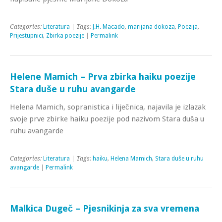
Categories:
Literatura
| Tags:
J.H. Macado
,
marijana dokoza
,
Poezija
,
Prijestupnici
,
Zbirka poezije
|
Permalink
Helene Mamich – Prva zbirka haiku poezije
Stara duše u ruhu avangarde
Helena Mamich, sopranistica i liječnica, najavila je izlazak
svoje prve zbirke haiku poezije pod nazivom Stara duša u
ruhu avangarde
Categories:
Literatura
| Tags:
haiku
,
Helena Mamich
,
Stara duše u ruhu
avangarde
|
Permalink
Malkica Dugeč – Pjesnikinja za sva vremena