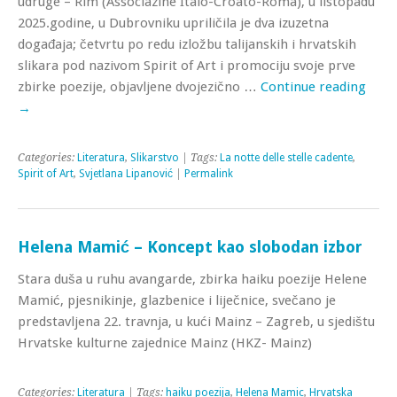
udruge – Rim (Associazine Italo-Croato-Roma), u listopadu
2025.godine, u Dubrovniku upriličila je dva izuzetna
događaja; četvrtu po redu izložbu talijanskih i hrvatskih
slikara pod nazivom Spirit of Art i promociju svoje prve
zbirke poezije, objavljene dvojezično …
Continue reading
→
Categories:
Literatura
,
Slikarstvo
| Tags:
La notte delle stelle cadente
,
Spirit of Art
,
Svjetlana Lipanović
|
Permalink
Helena Mamić – Koncept kao slobodan izbor
Stara duša u ruhu avangarde, zbirka haiku poezije Helene
Mamić, pjesnikinje, glazbenice i liječnice, svečano je
predstavljena 22. travnja, u kući Mainz – Zagreb, u sjedištu
Hrvatske kulturne zajednice Mainz (HKZ- Mainz)
Categories:
Literatura
| Tags:
haiku poezija
,
Helena Mamic
,
Hrvatska