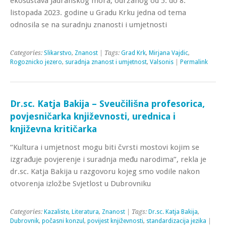
ekosustava Jadranskog mora, održanog od 5. do 8.
listopada 2023. godine u Gradu Krku jedna od tema
odnosila se na suradnju znanosti i umjetnosti
Categories:
Slikarstvo
,
Znanost
| Tags:
Grad Krk
,
Mirjana Vajdic
,
Rogoznicko jezero
,
suradnja znanost i umjetnost
,
Valsonis
|
Permalink
Dr.sc. Katja Bakija – Sveučilišna profesorica,
povjesničarka književnosti, urednica i
književna kritičarka
“Kultura i umjetnost mogu biti čvrsti mostovi kojim se
izgrađuje povjerenje i suradnja među narodima”, rekla je
dr.sc. Katja Bakija u razgovoru kojeg smo vodile nakon
otvorenja izložbe Svjetlost u Dubrovniku
Categories:
Kazaliste
,
Literatura
,
Znanost
| Tags:
Dr.sc. Katja Bakija
,
Dubrovnik
,
počasni konzul
,
povijest književnosti
,
standardizacija jezika
|