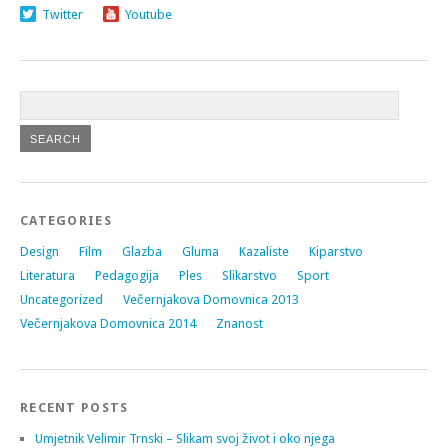
Twitter
Youtube
CATEGORIES
Design
Film
Glazba
Gluma
Kazaliste
Kiparstvo
Literatura
Pedagogija
Ples
Slikarstvo
Sport
Uncategorized
Večernjakova Domovnica 2013
Večernjakova Domovnica 2014
Znanost
RECENT POSTS
Umjetnik Velimir Trnski – Slikam svoj život i oko njega