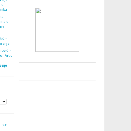
u u
tnika
ana
ina u
nih
tić –
aranja
nović –
 of Art u
zije
 SE