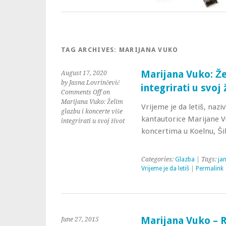
TAG ARCHIVES:
MARIJANA VUKO
Marijana Vuko: Že
August 17, 2020
by Jasna Lovrinčević
integrirati u svoj 
Comments Off
on
Marijana Vuko: Želim
Vrijeme je da letiš, nazi
glazbu i koncerte više
kantautorice Marijane Vu
integrirati u svoj život
koncertima u Koelnu, Šib
Categories:
Glazba
| Tags:
ja
Vrijeme je da letiš
|
Permalink
Marijana Vuko – R
June 27, 2015