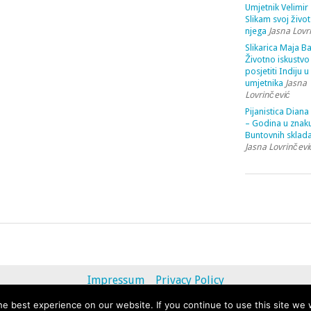
Umjetnik Velimir 
Slikam svoj život
njega
Jasna Lovr
Slikarica Maja Ba
Životno iskustvo 
posjetiti Indiju u
umjetnika
Jasna
Lovrinčević
Pijanistica Diana
– Godina u znak
Buntovnih sklada
Jasna Lovrinčevi
Impressum
Privacy Policy
e best experience on our website. If you continue to use this site we w
© 2013 - 2020 uvihoruvremena.com. Alle Rechte vorbehalten.