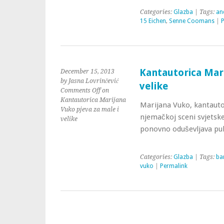
Categories:
Glazba
| Tags:
an
15 Eichen
,
Senne Coomans
|
P
Kantautorica Mari
December 15, 2013
by Jasna Lovrinčević
velike
Comments Off
on
Kantautorica Marijana
Marijana Vuko, kantauto
Vuko pjeva za male i
njemačkoj sceni svjetsk
velike
ponovno oduševljava publ
Categories:
Glazba
| Tags:
ba
vuko
|
Permalink