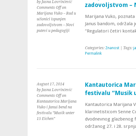
by Jasna Lovrinčević
zadovoljstvom – N
Comments Off
on
Marijana Vuko – Rad u
Marijana Vuko, poznata 
učionici ispunjen
Janus bandom, održala 
zadovoljstvom – Novi
“Regulatori četiri konta
putevi u pedagogiji
Categories:
Znanost
| Tags:
j
Permalink
Kantautorica Mari
August 17, 2014
by Jasna Lovrinčević
festivalu “Musik 
Comments Off
on
Kantautorica Marijana
Kantautorica Marijana 
Vuko i Januš bend na
klarinetisticom Senne Co
festivalu “Musik unter
dvodnevnog glazbenog fe
15 Eichen”
održanog 27. i 28. srpnj