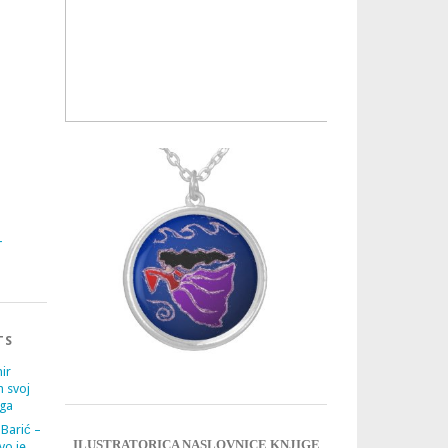
3
4
TS
ir
m svoj
ega
 Barić –
ILUSTRATORICA NASLOVNICE KNJIGE
vo je