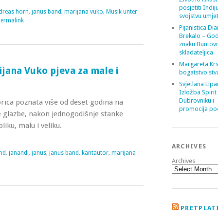
posjetiti Indij
dreas horn
,
janus band
,
marijana vuko
,
Musik unter
svojstvu umje
ermalink
Pijanistica Di
Brekalo – God
znaku Buntov
skladateljica
Margareta Krs
jana Vuko pjeva za male i
bogatstvo stv
Svjetlana Lipa
Izložba Spirit
Dubrovniku i
rica poznata više od deset godina na
promocija poe
e glazbe, nakon jednogodišnje stanke
iku, malu i veliku.
ARCHIVES
nd
,
janandi
,
janus
,
janus band
,
kantautor
,
marijana
Archives
PRETPLATI