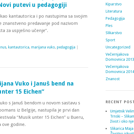
ovi putevi u pedagogiji
Kiparstvo
Literatura
kao kantautorica i po nastupima sa svojim
Pedagogija
je znanstveno predavanje pod nazivom
Ples
kta za uspješno učenje”.
Slikarstvo
Sport
Uncategorized
anus
,
kantautorica
,
marijana vuko
,
pedagogija
|
Večernjakova
Domovnica 201
Večernjakova
Domovnica 201
Znanost
jana Vuko i Januš bend na
unter 15 Eichen”
RECENT POS
Vuko s Januš bendom u novom sastavu s
omans iz Belgije, nastupila je prvi dan
Umjetnik Velim
Trnski – Slika
stivala “Musik unter 15 Eichen” u Bueru,
život i oko nj
a ove godine.
Slikarica Maja
Životno iskust