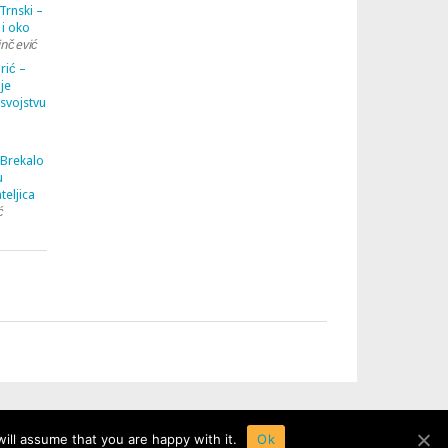
Trnski –
 i oko
inčević
rić –
je
 svojstvu
 Brekalo
u
teljica
ć
ill assume that you are happy with it.
Ok