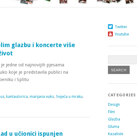
Twitter
Youtube
lim glazbu i koncerte više
život
v je jedne od najnovijih pjesama
ko koje je predstavila publici na
eniku i Splitu
CATEGORIES
nus
,
kantautorica
,
marijana vuko
,
Svijeća u mraku
,
Design
Film
Glazba
Gluma
ad u učionici ispunjen
Kazaliste