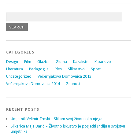
CATEGORIES
Design
Film
Glazba
Gluma
Kazaliste
Kiparstvo
Literatura
Pedagogija
Ples
Slikarstvo
Sport
Uncategorized
Večernjakova Domovnica 2013
Večernjakova Domovnica 2014
Znanost
RECENT POSTS
Umjetnik Velimir Trnski – Slikam svoj život i oko njega
Slikarica Maja Barić – Životno iskustvo je posjetiti Indiju u svojstvu
umjetnika