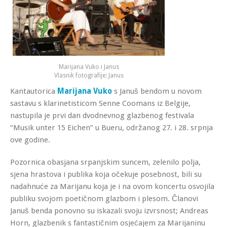
Marijana Vuko i Janus
Vlasnik fotografije: Janus
Kantautorica
Marijana Vuko
s Januš bendom u novom
sastavu s klarinetisticom Senne Coomans iz Belgije,
nastupila je prvi dan dvodnevnog glazbenog festivala
“Musik unter 15 Eichen” u Bueru, održanog 27. i 28. srpnja
ove godine.
Pozornica obasjana srpanjskim suncem, zelenilo polja,
sjena hrastova i publika koja očekuje posebnost, bili su
nadahnuće za Marijanu koja je i na ovom koncertu osvojila
publiku svojom poetičnom glazbom i plesom. Članovi
Januš benda ponovno su iskazali svoju izvrsnost; Andreas
Horn, glazbenik s fantastičnim osjećajem za Marijaninu