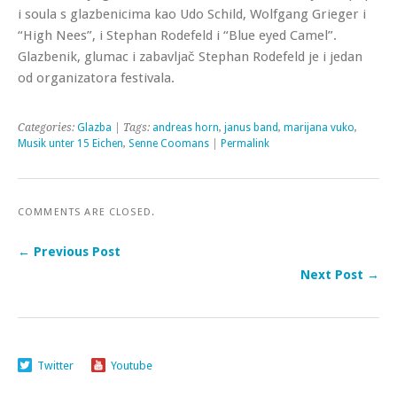
i soula s glazbenicima kao Udo Schild, Wolfgang Grieger i
“High Nees”, i Stephan Rodefeld i “Blue eyed Camel”.
Glazbenik, glumac i zabavljač Stephan Rodefeld je i jedan
od organizatora festivala.
Categories:
Glazba
| Tags:
andreas horn
,
janus band
,
marijana vuko
,
Musik unter 15 Eichen
,
Senne Coomans
|
Permalink
COMMENTS ARE CLOSED.
← Previous Post
Next Post →
Twitter
Youtube