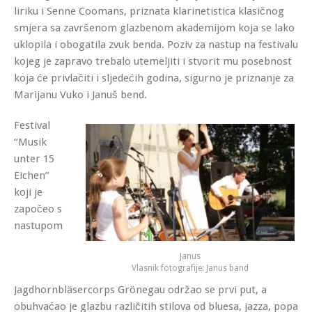
liriku i Senne Coomans, priznata klarinetistica klasičnog
smjera sa završenom glazbenom akademijom koja se lako
uklopila i obogatila zvuk benda. Poziv za nastup na festivalu
kojeg je zapravo trebalo utemeljiti i stvorit mu posebnost
koja će privlačiti i sljedećih godina, sigurno je priznanje za
Marijanu Vuko i Januš bend.
Festival
“Musik
unter 15
Eichen”
koji je
započeo s
nastupom
Janus
Vlasnik fotografije: Janus band
Jagdhornbläsercorps Grönegau održao se prvi put, a
obuhvaćao je glazbu različitih stilova od bluesa, jazza, popa