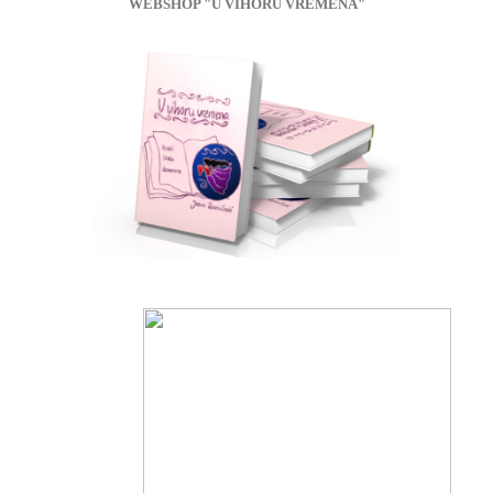
WEBSHOP "U VIHORU VREMENA"