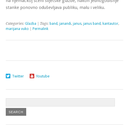
na njemačkoj sceni svjetske glazbe, nakon jednogodišnje
stanke ponovno oduševljava publiku, malu i veliku.
Categories:
Glazba
| Tags:
band
,
janandi
,
janus
,
janus band
,
kantautor
,
marijana vuko
|
Permalink
Twitter
Youtube