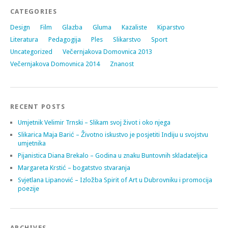
CATEGORIES
Design
Film
Glazba
Gluma
Kazaliste
Kiparstvo
Literatura
Pedagogija
Ples
Slikarstvo
Sport
Uncategorized
Večernjakova Domovnica 2013
Večernjakova Domovnica 2014
Znanost
RECENT POSTS
Umjetnik Velimir Trnski – Slikam svoj život i oko njega
Slikarica Maja Barić – Životno iskustvo je posjetiti Indiju u svojstvu
umjetnika
Pijanistica Diana Brekalo – Godina u znaku Buntovnih skladateljica
Margareta Krstić – bogatstvo stvaranja
Svjetlana Lipanović – Izložba Spirit of Art u Dubrovniku i promocija
poezije
ARCHIVES