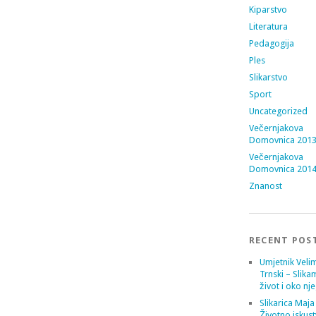
Kiparstvo
Literatura
Pedagogija
Ples
Slikarstvo
Sport
Uncategorized
Večernjakova
Domovnica 201
Večernjakova
Domovnica 201
Znanost
RECENT POS
Umjetnik Velim
Trnski – Slika
život i oko nj
Slikarica Maja
Životno iskust