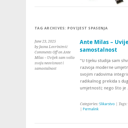
TAG ARCHIVES:
POVIJEST SPASENJA
Ante Milas – Uvij
June 23, 2025
by Jasna Lovrinčević
samostalnost
Comments Off
on Ante
Milas – Uvijek sam volio
“U tijeku studija sam sh
svoju neovisnost i
razvoja moderne umjetno
samostalnost
svojim radovima integrir
radikalnog prekida s du
umjetnosti; nego što j
Categories:
Slikarstvo
| Tags:
|
Permalink