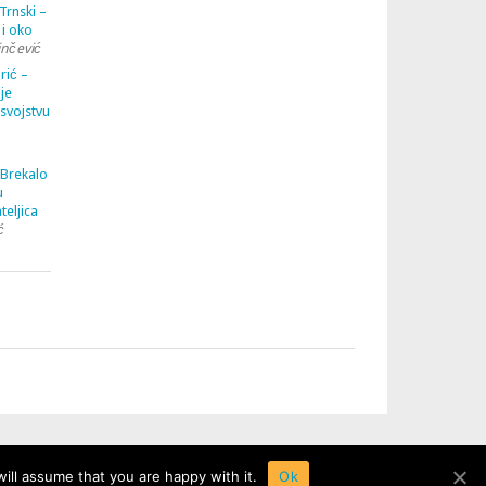
Trnski –
 i oko
inčević
rić –
je
 svojstvu
 Brekalo
u
teljica
ć
ill assume that you are happy with it.
Ok