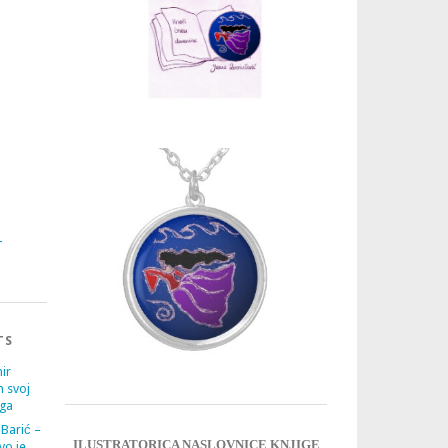
3
4
TS
ir
m svoj
ega
 Barić –
ILUSTRATORICA NASLOVNICE KNJIGE
vo je