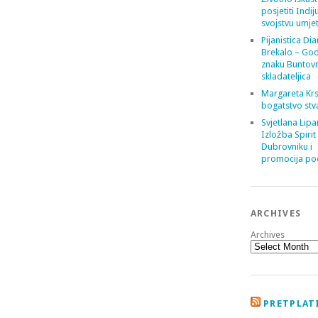
posjetiti Indij
svojstvu umje
Pijanistica Di
Brekalo – God
znaku Buntov
skladateljica
Margareta Krs
bogatstvo stv
Svjetlana Lipa
Izložba Spirit
Dubrovniku i
promocija poe
ARCHIVES
Archives
PRETPLATI