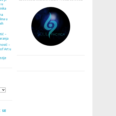
u u
tnika
ana
ina u
nih
tić –
aranja
nović –
 of Art u
zije
 SE