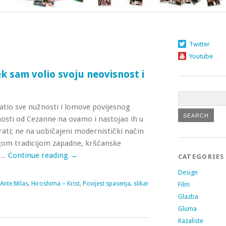
Twitter
Youtube
ek sam volio svoju neovisnost i
vatio sve nužnosti i lomove povijesnog
sti od Cezanne na ovamo i nastojao ih u
ati; ne na uobičajeni modernistički način
gom tradicijom zapadne, kršćanske
e …
Continue reading
→
CATEGORIES
Design
Ante Milas
,
Hiroshima – Krist
,
Povijest spasenja
,
slikar
Film
Glazba
Gluma
Kazaliste