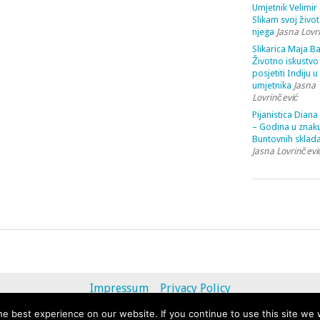
Umjetnik Velimir 
Slikam svoj život
njega
Jasna Lovr
Slikarica Maja Ba
Životno iskustvo 
posjetiti Indiju u
umjetnika
Jasna
Lovrinčević
Pijanistica Diana
– Godina u znak
Buntovnih sklada
Jasna Lovrinčevi
Impressum
Privacy Policy
e best experience on our website. If you continue to use this site we w
© 2013 - 2020 uvihoruvremena.com. Alle Rechte vorbehalten.