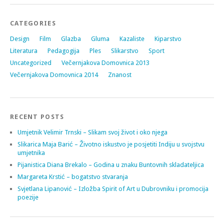
CATEGORIES
Design
Film
Glazba
Gluma
Kazaliste
Kiparstvo
Literatura
Pedagogija
Ples
Slikarstvo
Sport
Uncategorized
Večernjakova Domovnica 2013
Večernjakova Domovnica 2014
Znanost
RECENT POSTS
Umjetnik Velimir Trnski – Slikam svoj život i oko njega
Slikarica Maja Barić – Životno iskustvo je posjetiti Indiju u svojstvu
umjetnika
Pijanistica Diana Brekalo – Godina u znaku Buntovnih skladateljica
Margareta Krstić – bogatstvo stvaranja
Svjetlana Lipanović – Izložba Spirit of Art u Dubrovniku i promocija
poezije