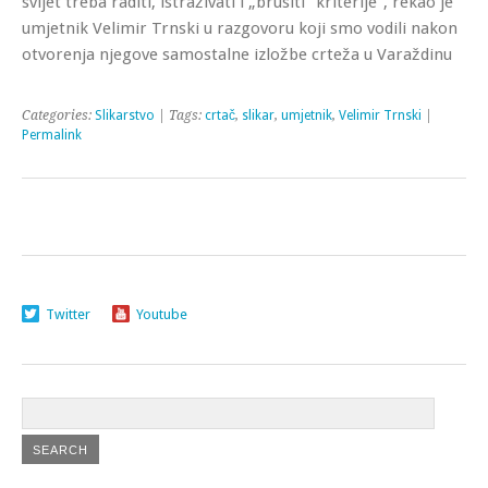
svijet treba raditi, istraživati i „brusiti” kriterije”, rekao je
umjetnik Velimir Trnski u razgovoru koji smo vodili nakon
otvorenja njegove samostalne izložbe crteža u Varaždinu
Categories:
Slikarstvo
| Tags:
crtač
,
slikar
,
umjetnik
,
Velimir Trnski
|
Permalink
Twitter
Youtube