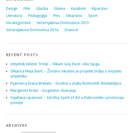
Design
Film
Glazba
Gluma
Kazaliste
Kiparstvo
Literatura
Pedagogija
Ples
Slikarstvo
Sport
Uncategorized
Večernjakova Domovnica 2013
Večernjakova Domovnica 2014
Znanost
RECENT POSTS
Umjetnik Velimir Trnski – Slikam svoj život i oko njega
Slikarica Maja Barić – Životno iskustvo je posjetiti Indiju u svojstvu
umjetnika
Pijanistica Diana Brekalo – Godina u znaku Buntovnih skladateljica
Margareta Krstić – bogatstvo stvaranja
Svjetlana Lipanović – Izložba Spirit of Art u Dubrovniku i promocija
poezije
ARCHIVES