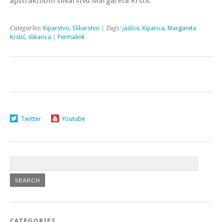
apstraktnom slikarstvu Margareta Krstić
Categories:
Kiparstvo
,
Slikarstvo
| Tags:
jaslice
,
Kiparica
,
Margareta
Krstić
,
slikarica
|
Permalink
Twitter
Youtube
CATEGORIES