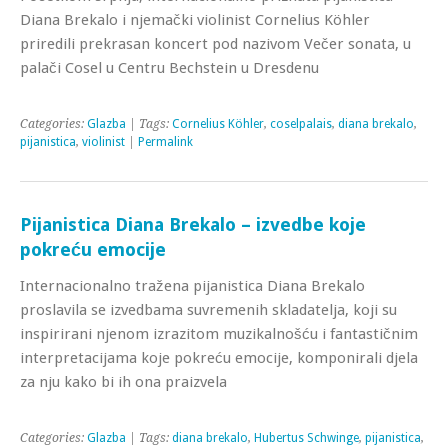
Diana Brekalo i njemački violinist Cornelius Köhler
priredili prekrasan koncert pod nazivom Večer sonata, u
palači Cosel u Centru Bechstein u Dresdenu
Categories:
Glazba
| Tags:
Cornelius Köhler
,
coselpalais
,
diana brekalo
,
pijanistica
,
violinist
|
Permalink
Pijanistica Diana Brekalo – izvedbe koje
pokreću emocije
Internacionalno tražena pijanistica Diana Brekalo
proslavila se izvedbama suvremenih skladatelja, koji su
inspirirani njenom izrazitom muzikalnošću i fantastičnim
interpretacijama koje pokreću emocije, komponirali djela
za nju kako bi ih ona praizvela
Categories:
Glazba
| Tags:
diana brekalo
,
Hubertus Schwinge
,
pijanistica
,