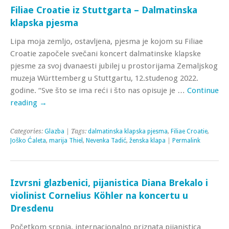
Filiae Croatie iz Stuttgarta – Dalmatinska
klapska pjesma
Lipa moja zemljo, ostavljena, pjesma je kojom su Filiae
Croatie započele svečani koncert dalmatinske klapske
pjesme za svoj dvanaesti jubilej u prostorijama Zemaljskog
muzeja Württemberg u Stuttgartu, 12.studenog 2022.
godine. “Sve što se ima reći i što nas opisuje je …
Continue
reading
→
Categories:
Glazba
| Tags:
dalmatinska klapska pjesma
,
Filiae Croatie
,
Joško Ćaleta
,
marija Thiel
,
Nevenka Tadić
,
ženska klapa
|
Permalink
Izvrsni glazbenici, pijanistica Diana Brekalo i
violinist Cornelius Köhler na koncertu u
Dresdenu
Početkom srpnja, internacionalno priznata pijanistica