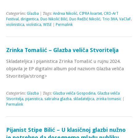
Categories:
Glazba
| Tags:
Andrea Nikolić
,
CIPRA kvartet
,
CRO-ArT
Festival
,
dirigentica
,
Duo Nikolić Bilić
,
Duo Redžić Nikolić
,
Trio IWA
,
VaClaF
,
violinistica
,
violistica
,
WISE
|
Permalink
Zrinka Tomašić – Glazba veliča Stvoritelja
Skladateljica i pijanistica Zrinka Tomašić u rujnu 2024.
objavila je EP digitalni album pod nazivom Glazba veliča
Stvoritelja/strong>
Categories:
Glazba
| Tags:
Glazba veliča Gospodina
,
Glazba veliča
Stvoritelja
,
pijanistica
,
sakralna glazba
,
skladateljica
,
zrinka tomasic
|
Permalink
Pijanist Stipe Bilić – U klasičnoj glazbi nužno
je potrebno da dosegnemo mlađu publiku.