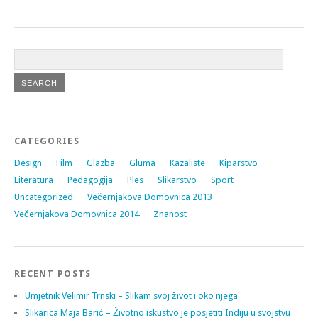
CATEGORIES
Design
Film
Glazba
Gluma
Kazaliste
Kiparstvo
Literatura
Pedagogija
Ples
Slikarstvo
Sport
Uncategorized
Večernjakova Domovnica 2013
Večernjakova Domovnica 2014
Znanost
RECENT POSTS
Umjetnik Velimir Trnski – Slikam svoj život i oko njega
Slikarica Maja Barić – Životno iskustvo je posjetiti Indiju u svojstvu