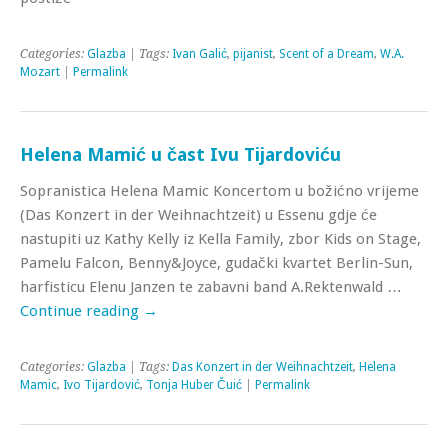
Categories:
Glazba
| Tags:
Ivan Galić
,
pijanist
,
Scent of a Dream
,
W.A.
Mozart
|
Permalink
Helena Mamić u čast Ivu Tijardoviću
Sopranistica Helena Mamic Koncertom u božićno vrijeme
(Das Konzert in der Weihnachtzeit) u Essenu gdje će
nastupiti uz Kathy Kelly iz Kella Family, zbor Kids on Stage,
Pamelu Falcon, Benny&Joyce, gudački kvartet Berlin-Sun,
harfisticu Elenu Janzen te zabavni band A.Rektenwald …
Continue reading
→
Categories:
Glazba
| Tags:
Das Konzert in der Weihnachtzeit
,
Helena
Mamic
,
Ivo Tijardović
,
Tonja Huber Čuić
|
Permalink