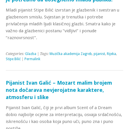
Mladi pijanist Stipe Bilić izvrstan je glazbenik i svestran u
glazbenom smislu. Svjestan je trenutka i potrebe
privlačenja mladih ljudi klasičnoj glazbi. Smatra kako je
važno da glazbenici postanu “vidljivi” i ponude
“raznovrsnost”.
Categories:
Glazba
| Tags:
Muzička akademija Zagreb
,
pijanist
,
Rijeka
,
Stipe Bilić
|
Permalink
Pijanist Ivan Galić – Mozart malim brojem
nota dočarava nevjerojatne karaktere,
atmosferu i slike
Pijanist Ivan Galić, čiji je prvi album Scent of a Dream
dobio najbolje ocjene za interpretaciju, osvaja srdačnošću,
iskrenošću i kao osoba koja puno uči, puno zna i puno
postiže