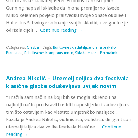
su britanski skladatelj Peter Fribbins i Christopher
Gunning napisali skladbe da ih ona premijerno izvede,
Milko Kelemen povjeio praizvedbu svoje Sonate oubliée i
Hubertus Schwinge snimanje svojih skladbi, ove godine je
održala cijeli …
Continue reading
→
Categories:
Glazba
| Tags:
Buntovne skladateljice
,
diana brekalo
,
Pianistica
,
Rebellischer Komponistinnen
,
Skladateljice
|
Permalink
Andrea Nikolić – Utemeljiteljica dva festivala
klasične glazbe oduševljava uvijek novim
“Tražila sam način na koji bih se mogla iskreno i na
najbolji način predstaviti te biti naposlijetku i zadovoljna s
tim što ostavljam kao vlastito umjetničko naslijeđe”,
kazala je Andrea Nikolić, violinistica, violistica, dirigentica i
utemeljiteljica dva velika festivala klasične …
Continue
reading
→