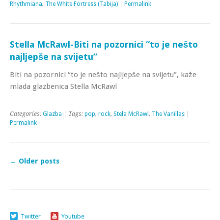
Rhythmiana
,
The White Fortress (Tabija)
|
Permalink
Stella McRawl-Biti na pozornici “to je nešto
najljepše na svijetu”
Biti na pozornici “to je nešto najljepše na svijetu”, kaže
mlada glazbenica Stella McRawl
Categories:
Glazba
| Tags:
pop
,
rock
,
Stela McRawl
,
The Vanillas
|
Permalink
←
Older posts
Twitter
Youtube