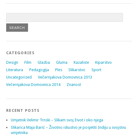
CATEGORIES
Design
Film
Glazba
Gluma
Kazaliste
Kiparstvo
Literatura
Pedagogija
Ples
Slikarstvo
Sport
Uncategorized
Večernjakova Domovnica 2013
Večernjakova Domovnica 2014
Znanost
RECENT POSTS
Umjetnik Velimir Trnski – Slikam svoj život i oko njega
Slikarica Maja Barić – Životno iskustvo je posjetiti Indiju u svojstvu
umjetnika