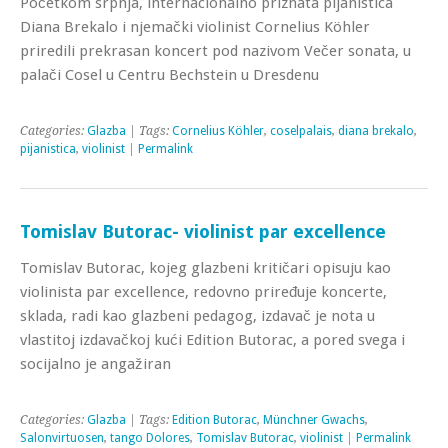
Početkom srpnja, internacionalno priznata pijanistica
Diana Brekalo i njemački violinist Cornelius Köhler
priredili prekrasan koncert pod nazivom Večer sonata, u
palači Cosel u Centru Bechstein u Dresdenu
Categories:
Glazba
| Tags:
Cornelius Köhler
,
coselpalais
,
diana brekalo
,
pijanistica
,
violinist
|
Permalink
Tomislav Butorac- violinist par excellence
Tomislav Butorac, kojeg glazbeni kritičari opisuju kao
violinista par excellence, redovno priređuje koncerte,
sklada, radi kao glazbeni pedagog, izdavač je nota u
vlastitoj izdavačkoj kući Edition Butorac, a pored svega i
socijalno je angažiran
Categories:
Glazba
| Tags:
Edition Butorac
,
Münchner Gwachs
,
Salonvirtuosen
,
tango Dolores
,
Tomislav Butorac
,
violinist
|
Permalink