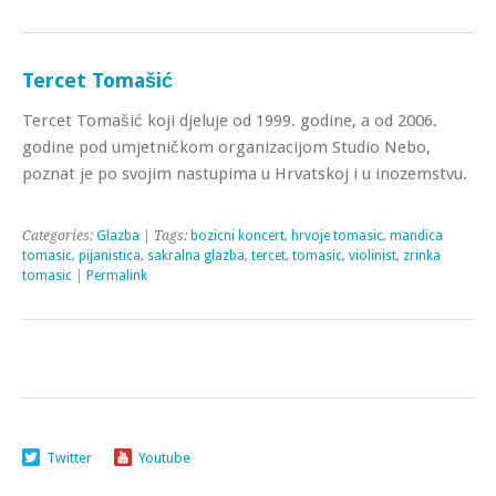
Tercet Tomašić
Tercet Tomašić koji djeluje od 1999. godine, a od 2006.
godine pod umjetničkom organizacijom Studio Nebo,
poznat je po svojim nastupima u Hrvatskoj i u inozemstvu.
Categories:
Glazba
| Tags:
bozicni koncert
,
hrvoje tomasic
,
mandica
tomasic
,
pijanistica
,
sakralna glazba
,
tercet
,
tomasic
,
violinist
,
zrinka
tomasic
|
Permalink
Twitter
Youtube