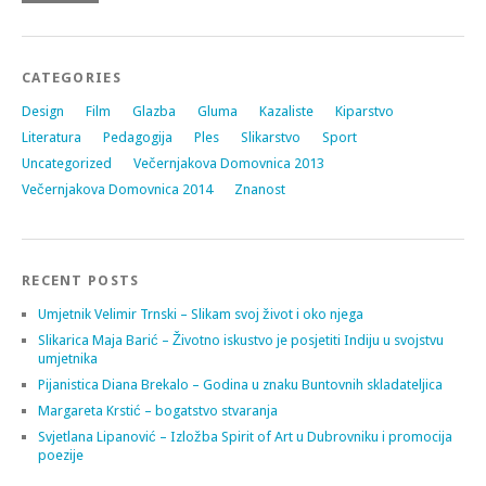
CATEGORIES
Design
Film
Glazba
Gluma
Kazaliste
Kiparstvo
Literatura
Pedagogija
Ples
Slikarstvo
Sport
Uncategorized
Večernjakova Domovnica 2013
Večernjakova Domovnica 2014
Znanost
RECENT POSTS
Umjetnik Velimir Trnski – Slikam svoj život i oko njega
Slikarica Maja Barić – Životno iskustvo je posjetiti Indiju u svojstvu
umjetnika
Pijanistica Diana Brekalo – Godina u znaku Buntovnih skladateljica
Margareta Krstić – bogatstvo stvaranja
Svjetlana Lipanović – Izložba Spirit of Art u Dubrovniku i promocija
poezije