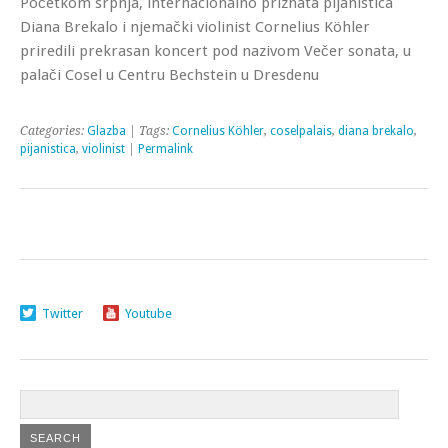
Početkom srpnja, internacionalno priznata pijanistica
Diana Brekalo i njemački violinist Cornelius Köhler
priredili prekrasan koncert pod nazivom Večer sonata, u
palači Cosel u Centru Bechstein u Dresdenu
Categories:
Glazba
| Tags:
Cornelius Köhler
,
coselpalais
,
diana brekalo
,
pijanistica
,
violinist
|
Permalink
Twitter
Youtube