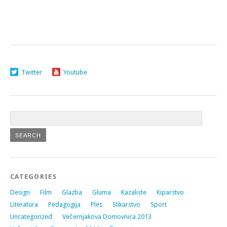
Twitter
Youtube
CATEGORIES
Design
Film
Glazba
Gluma
Kazaliste
Kiparstvo
Literatura
Pedagogija
Ples
Slikarstvo
Sport
Uncategorized
Večernjakova Domovnica 2013