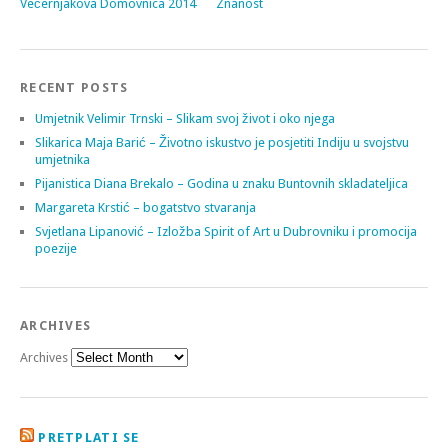
Večernjakova Domovnica 2014
Znanost
RECENT POSTS
Umjetnik Velimir Trnski – Slikam svoj život i oko njega
Slikarica Maja Barić – Životno iskustvo je posjetiti Indiju u svojstvu
umjetnika
Pijanistica Diana Brekalo – Godina u znaku Buntovnih skladateljica
Margareta Krstić – bogatstvo stvaranja
Svjetlana Lipanović – Izložba Spirit of Art u Dubrovniku i promocija
poezije
ARCHIVES
Archives
PRETPLATI SE