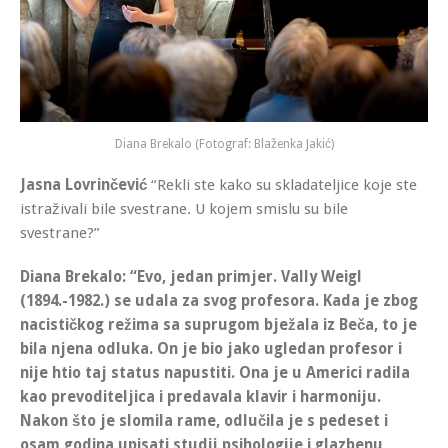
Diana Brekalo (Fotograf: Blaženka Jakić)
Jasna Lovrinčević
“Rekli ste kako su skladateljice koje ste
istraživali bile svestrane. U kojem smislu su bile
svestrane?”
Diana Brekalo
: “Evo, jedan primjer.
Vally Weigl
(1894.-1982.)
se udala za svog profesora. Kada je zbog
nacističkog režima sa suprugom bježala iz Beča, to je
bila njena odluka. On je bio jako ugledan profesor i
nije htio taj status napustiti. Ona je u Americi radila
kao
prevoditeljica i predavala klavir i harmoniju.
Nakon što je slomila rame, odlučila je s pedeset i
osam godina upisati studij psihologije i glazbenu