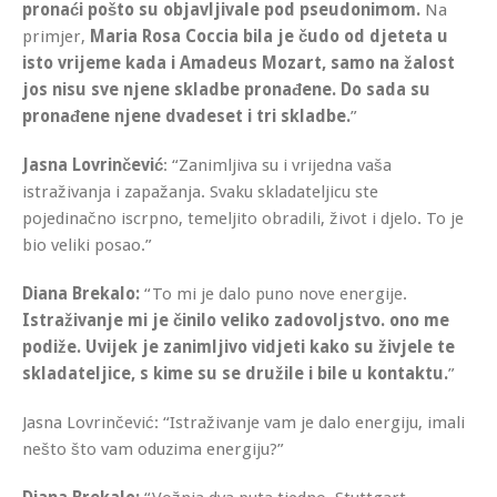
pronaći pošto su objavljivale pod pseudonimom.
Na
primjer,
Maria Rosa Coccia bila je čudo od djeteta u
isto vrijeme kada i Amadeus Mozart, samo na žalost
jos nisu sve njene skladbe pronađene. Do sada su
pronađene njene dvadeset i tri skladbe.
”
Jasna Lovrinčević
: “Zanimljiva su i vrijedna vaša
istraživanja i zapažanja. Svaku skladateljicu ste
pojedinačno iscrpno, temeljito obradili, život i djelo. To je
bio veliki posao.”
Diana Brekalo:
“To mi je dalo puno nove energije.
Istraživanje mi je činilo veliko zadovoljstvo. ono me
podiže. Uvijek je zanimljivo vidjeti kako su živjele te
skladateljice, s kime su se družile i bile u kontaktu.
”
Jasna Lovrinčević: “Istraživanje vam je dalo energiju, imali
nešto što vam oduzima energiju?”