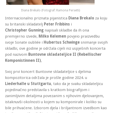
Diana Brekalo (Fotograf: Ramona Persetti)
Internacionalno priznata pijanistica
Diana Brekalo
za koju
su britanski skladatelj
Peter Fribbins
i
Christopher Gunning
napisali skladbe da ih ona
premijerno izvede,
Milko Kelemen
povjeio praizvedbu
svoje Sonate oubliée i
Hubertus Schwinge
snimanje svojih
skladbi, ove godine je održala cijeli niz uspješnih koncerta
pod nazivom
Buntovne skladateljice II (Rebellischer
Komponistinnen II)
,
Svoj prvi koncert Buntovne skladateljice s djelima
kompozitorica održala je prošle godine 2024. u
Liederhalle u Stuttgartu
, tako da je svaku skladateljicu
pojedinačno predstavila s kratkom biografijom i
zanimljivim detaljima povezanim s njihovim djelovanjem,
istaknuvši okolnosti u kojem su komponirale i koliko su
bile prihvaćene. Izborom djela i briljantnom izvedbom kao