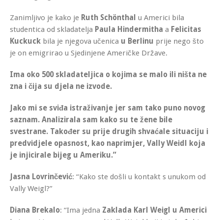
Zanimljivo je kako je
Ruth Schönthal
u Americi bila
studentica od skladatelja
Paula Hindermitha
a
Felicitas
Kuckuck
bila je njegova učenica
u Berlinu
prije nego što
je on emigrirao u Sjedinjene Američke Države.
Ima oko 500 skladateljica o kojima se malo ili ništa ne
zna i čija su djela ne izvode.
Jako mi se sviđa istraživanje jer sam tako puno novog
saznam. Analizirala sam kako su te žene bile
svestrane. Također su prije drugih shvaćale situaciju i
predvidjele opasnost, kao naprimjer, Vally Weidl koja
je injicirale bijeg u Ameriku.”
Jasna Lovrinčević
: “Kako ste došli u kontakt s unukom od
Vally Weigl?”
Diana Brekalo
: “Ima jedna
Zaklada Karl Weigl u Americi