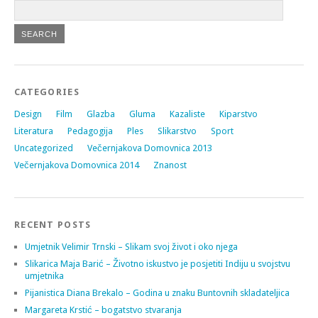
CATEGORIES
Design
Film
Glazba
Gluma
Kazaliste
Kiparstvo
Literatura
Pedagogija
Ples
Slikarstvo
Sport
Uncategorized
Večernjakova Domovnica 2013
Večernjakova Domovnica 2014
Znanost
RECENT POSTS
Umjetnik Velimir Trnski – Slikam svoj život i oko njega
Slikarica Maja Barić – Životno iskustvo je posjetiti Indiju u svojstvu
umjetnika
Pijanistica Diana Brekalo – Godina u znaku Buntovnih skladateljica
Margareta Krstić – bogatstvo stvaranja