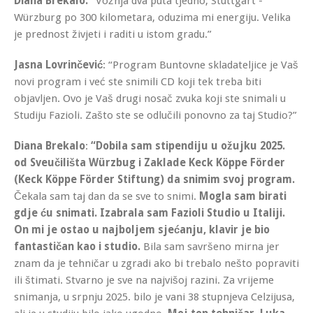
Diana Brekalo:
“Vožnja dva puta tjedno, Stuttgart -
Würzburg po 300 kilometara, oduzima mi energiju. Velika
je prednost živjeti i raditi u istom gradu.”
Jasna Lovrinčević
: “Program Buntovne skladateljice je Vaš
novi program i već ste snimili CD koji tek treba biti
objavljen. Ovo je Vaš drugi nosač zvuka koji ste snimali u
Studiju Fazioli. Zašto ste se odlučili ponovno za taj Studio?”
Diana Brekalo
:
“Dobila sam stipendiju u ožujku 2025.
od Sveučilišta Würzbug i Zaklade Keck Köppe Förder
(Keck Köppe Förder Stiftung) da snimim svoj program.
Čekala sam taj dan da se sve to snimi.
Mogla sam birati
gdje ću snimati. Izabrala sam Fazioli Studio u Italiji.
On mi je ostao u najboljem sjećanju, klavir je bio
fantastičan kao i studio.
Bila sam savršeno mirna jer
znam da je tehničar u zgradi ako bi trebalo nešto popraviti
ili štimati. Stvarno je sve na najvišoj razini. Za vrijeme
snimanja, u srpnju 2025. bilo je vani 38 stupnjeva Celzijusa,