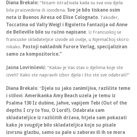
Diana Brekalo:
“Nisam istraživala kada su sva ova djela
bila praizvedena ili izvođena.
Sve je bilo tiskano osim
nota iz Buenos Airesa od Elise Colognato
. Također,
Toccatina od Vally Weigl i Rigoletto Fantazija od Anne
de Belleville bile su ručno napisane
. U Francuskoj se
francuske skladateljice izvode ali ovdje, u Njemačkoj skoro
nikako.
Postoji nakladnik Furore Verlag, specijaliziran
samo za kompozitorice.”
Jasna Lovrinčević
: “Kakav je Vas stav o djelima koje ste
izveli? Kako ste napravili izbor djela i što ste sve odabrali?”
Diana Brekalo
: “
Djela su jako zanimljiva, različite teme
i stilovi
.
Amerikanka Amy Beach uzela je temu iz
Psalma 130 Iz dubine, Jahve, vapijem Tebi (Out of the
depths I cry to You, O Lord!).
Odabrala sam
skladateljice iz različitih država, htjela sam pokazati
kako je svugdje bilo skladateljica koje su pisale
izvrsnu glazbu, samo su pale u zaborav ili ih se mora