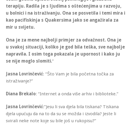
terapiju.
Radila je s ljudima s oštećenjima u razvoju,
u bolnici i na istraživanju.
Ona se posvetila i temi mira i
kao pacifiskinja s Quakersima jako se angažirala za
mir u svijetu.
Ona je za mene najbolji primjer za odvažnost. Ona je
u svakoj situaciji, koliko je god bila teška, sve najbolje
napravila. I osim toga pokazala je upornost i kako ju
se nije moglo slomiti.
”
Jasna Lovrinčević
: “Što Vam je bila početna točka za
istraživanje?”
Diana Brekalo
: “Internet a onda više arhiv i biblioteke.”
Jasna Lovrinčević
:”Jesu li sva djela bila tiskana? Tiskana
djela upućuju da na to da su se možda i izvodila? Jeste li
svirali neke note koje su bile još u rukopisu?”