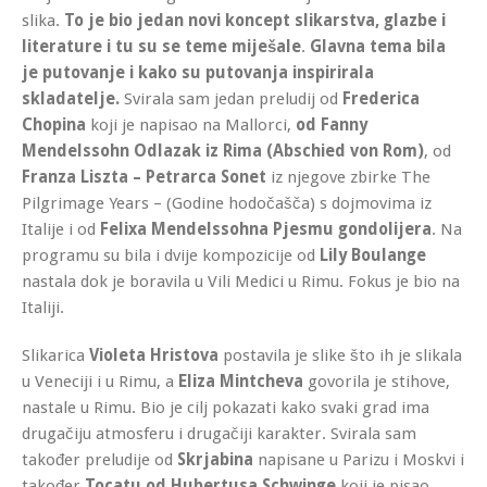
slika.
To je bio jedan novi koncept slikarstva, glazbe i
literature i tu su se teme miješale
.
Glavna tema bila
je putovanje i kako su putovanja inspirirala
skladatelje.
Svirala sam jedan preludij od
Frederica
Chopina
koji je napisao na Mallorci,
od Fanny
Mendelssohn Odlazak iz Rima (Abschied von Rom)
, od
Franza Liszta – Petrarca Sonet
iz njegove zbirke The
Pilgrimage Years – (Godine hodočašča) s dojmovima iz
Italije i od
Felixa Mendelssohna Pjesmu gondolijera
. Na
programu su bila i dvije kompozicije od
Lily Boulange
nastala dok je boravila u Vili Medici u Rimu. Fokus je bio na
Italiji.
Slikarica
Violeta Hristova
postavila je slike što ih je slikala
u Veneciji i u Rimu, a
Eliza Mintcheva
govorila je stihove,
nastale u Rimu. Bio je cilj pokazati kako svaki grad ima
drugačiju atmosferu i drugačiji karakter. Svirala sam
također preludije od
Skrjabina
napisane u Parizu i Moskvi i
također
Tocatu od Hubertusa Schwinge
koji je pisao