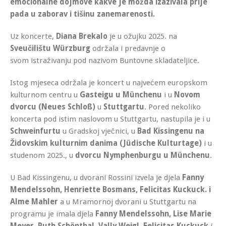
emocionalne dojmove kakve je možda izazivala prije
pada u zaborav i tišinu zanemarenosti.
Uz koncerte,
Diana Brekalo
je u ožujku 2025. na
Sveučilištu Würzburg
održala i predavnje o
svom istraživanju pod nazivom Buntovne skladateljice.
Istog mjeseca održala je koncert u najvećem europskom
kulturnom centru u
Gasteigu u Münchenu
i u
Novom
dvorcu (Neues Schloß)
u
Stuttgartu
. Pored nekoliko
koncerta pod istim naslovom u Stuttgartu, nastupila je i u
Schweinfurtu
u Gradskoj vječnici, u
Bad Kissingenu na
Židovskim kulturnim danima (Jüdische Kulturtage)
i u
studenom 2025., u
dvorcu Nymphenburgu u Münchenu
.
U Bad Kissingenu, u dvorani Rossini izvela je djela
Fanny
Mendelssohn, Henriette Bosmans, Felicitas Kuckuck. i
Alme Mahler
a u Mramornoj dvorani u Stuttgartu na
programu je imala djela
Fanny Mendelssohn, Lise Marie
Meyer, Ruth Schönthal, Vally Weigl, Felicitas Kuckuck
i