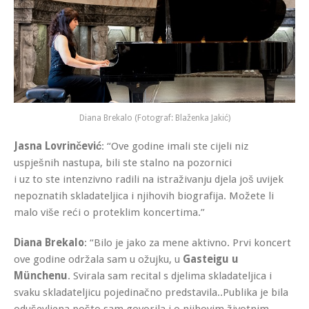
Diana Brekalo (Fotograf: Blaženka Jakić)
Jasna Lovrinčević
: “Ove godine imali ste cijeli niz
uspješnih nastupa, bili ste stalno na pozornici
i uz to ste intenzivno radili na istraživanju djela još uvijek
nepoznatih skladateljica i njihovih biografija. Možete li
malo više reći o proteklim koncertima.”
Diana Brekalo
: “Bilo je jako za mene aktivno. Prvi koncert
ove godine održala sam u ožujku, u
Gasteigu u
Münchenu
. Svirala sam recital s djelima skladateljica i
svaku skladateljicu pojedinačno predstavila..Publika je bila
oduševljena pošto sam govorila i o njihovim životnim