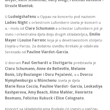
Ursule Mamlok
.
U
Ludwigshafenu
u Oppau na koncertu pod nazivom
Ladies Night
s orkestrom Lufonikern izvela je koncert u
a.- molu od
Clare Schumann
a orkestar Lufonikern još je
izveo i orkestralna djela dviju drugih skladateljica,
Emilie
Mayer i Louise Farrenc
koja je u devetnaesstom stoljeću
živjela u Parizu. Za dodatnu izvedbu Brekalo je odabrala
Serenadu od
Pauline Viardot-Garcia
.
U dvorani
Paul Gerhardt u Stuttgartu
predstavila je
Claru Schumann, Anne de Belleville, Melanie
Bonis, Lily Boulanger i Doru Pejačević
, a u
Dvorcu
Nymphenburgu u Münchenu
izvela je djela
Marie Rosa Coccia, Pauline Viardot- Garcia, Leokadiya
Kashperova, Amy Beach, Alme Mahler, Henriette
Bosmans, Felicitas Kukuck i Elise Colognato
.
Koncert sa skladateljicama Brekalo će izvesti u siječnju