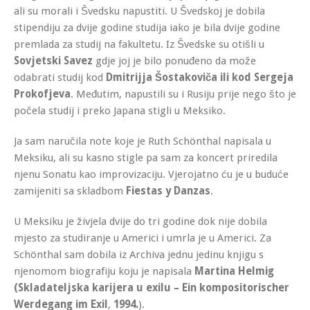
ali su morali i Švedsku napustiti. U Švedskoj je dobila
stipendiju za dvije godine studija iako je bila dvije godine
premlada za studij na fakultetu. Iz Švedske su otišli u
Sovjetski Savez
gdje joj je bilo ponuđeno da može
odabrati studij kod
Dmitrijja Šostakoviča ili kod Sergeja
Prokofjeva
. Međutim, napustili su i Rusiju prije nego što je
počela studij i preko Japana stigli u Meksiko.
Ja sam naručila note koje je Ruth Schönthal napisala u
Meksiku, ali su kasno stigle pa sam za koncert priredila
njenu Sonatu kao improvizaciju. Vjerojatno ću je u buduće
zamijeniti sa skladbom
Fiestas y Danzas
.
U Meksiku je živjela dvije do tri godine dok nije dobila
mjesto za studiranje u Americi i umrla je u Americi. Za
Schönthal sam dobila iz Archiva jednu jedinu knjigu s
njenomom biografiju koju je napisala
Martina Helmig
(Skladateljska karijera u exilu – Ein kompositorischer
Werdegang im Exil
,
1994.
).