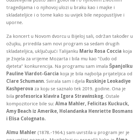
tragedijama i o njihovoj ulozi u braku kao i majke i
skladateljice i o tome kako su uvijek bile nepopustljive i
uporne.
Za koncert u Novom dvorcu u Bijeloj sali, održan također u
ožujku, priredila sam novi program sa sedam drugih
skladateljica, uključujući Talijanku
Mariu Rosa Coccia
koja
je živjela za vrijeme Mozarta i bila mu kao “čudo od
djeteta” konkurencija. Na programu sam imala
Španjolku
Pauline Viardot-Garcia
koja je bila najbolja prijateljica od
Clare Schumann
. Svirala sam i djela
Ruskinje Leokadiye
Kashperova
za koju se saznalo tek 2019. godine. Ona je
bila
profesorica klavira Igora Strawinskog
. Ostale
kompozitorice bile su:
Alma Mahler, Felicitas Kuckuck,
Amy Beach iz Amerike, Holandanka Henriette Bosmans
i Elisa Colognato.
Almu Mahler
(1878.-1964.) sam uvrstila u program jer je
ona većini poznata. Muzikolozi su pronašli kako je
Alma