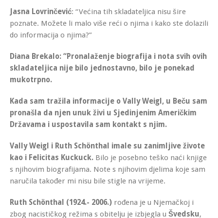
Jasna Lovrinčević
: “Većina tih skladateljica nisu šire
poznate. Možete li malo više reći o njima i kako ste dolazili
do informacija o njima?”
Diana Brekalo:
“Pronalaženje biografija i nota svih ovih
skladateljica nije bilo jednostavno, bilo je ponekad
mukotrpno.
Kada sam tražila informacije o Vally Weigl, u Beču sam
pronašla da njen unuk živi u Sjedinjenim Američkim
Državama i uspostavila sam kontakt s njim.
Vally Weigl i Ruth Schönthal imale su zanimljive živote
kao i Felicitas Kuckuck.
Bilo je posebno teško naći knjige
s njihovim biografijama. Note s njihovim djelima koje sam
naručila također mi nisu bile stigle na vrijeme.
Ruth Schönthal (1924.- 2006.)
rođena je u Njemačkoj i
zbog nacističkog režima s obitelju je izbjegla u
Švedsku
,