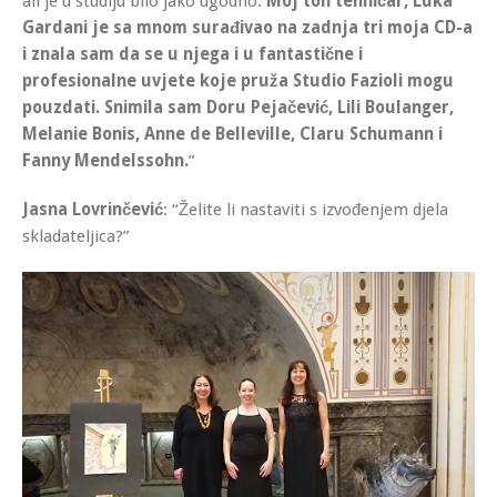
ali je u studiju bilo jako ugodno.
Moj ton tehničar, Luka
Gardani je sa mnom surađivao na zadnja tri moja CD-a
i znala sam da se u njega i u fantastične i
profesionalne uvjete koje pruža Studio Fazioli mogu
pouzdati. Snimila sam Doru Pejačević, Lili Boulanger,
Melanie Bonis, Anne de Belleville, Claru Schumann i
Fanny Mendelssohn.
”
Jasna Lovrinčević
: “Želite li nastaviti s izvođenjem djela
skladateljica?”