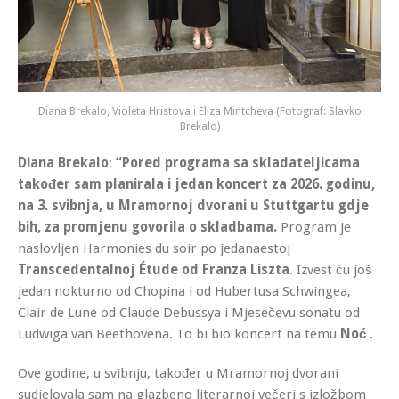
Diana Brekalo, Violeta Hristova i Eliza Mintcheva (Fotograf: Slavko
Brekalo)
Diana Brekalo
:
“Pored programa sa skladateljicama
također sam planirala i jedan koncert za 2026. godinu,
na 3. svibnja, u Mramornoj dvorani u Stuttgartu gdje
bih, za promjenu govorila o skladbama.
Program je
naslovljen Harmonies du soir po jedanaestoj
Transcedentalnoj Étude od Franza Liszta
. Izvest ću još
jedan nokturno od Chopina i od Hubertusa Schwingea,
Clair de Lune od Claude Debussya i Mjesečevu sonatu od
Ludwiga van Beethovena. To bi bio koncert na temu
Noć
.
Ove godine, u svibnju, također u Mramornoj dvorani
sudjelovala sam na glazbeno literarnoj večeri s izložbom