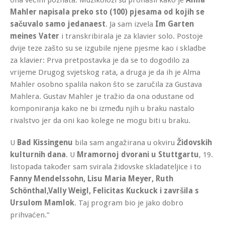
Mahler napisala preko sto (100) pjesama od kojih se
sačuvalo samo jedanaest
. Ja sam izvela
Im Garten
meines Vater
i transkribirala je za klavier solo. Postoje
dvije teze zašto su se izgubile njene pjesme kao i skladbe
za klavier: Prva pretpostavka je da se to dogodilo za
vrijeme Drugog svjetskog rata, a druga je da ih je Alma
Mahler osobno spalila nakon što se zaručila za Gustava
Mahlera. Gustav Mahler je tražio da ona odustane od
komponiranja kako ne bi između njih u braku nastalo
rivalstvo jer da oni kao kolege ne mogu biti u braku.
U
Bad Kissingenu
bila sam angažirana u okviru
Židovskih
kulturnih dana
. U
Mramornoj dvorani u Stuttgartu
, 19.
listopada također sam svirala židovske skladateljice i to
Fanny Mendelssohn, Lisu Maria Meyer, Ruth
Schönthal,Vally Weigl, Felicitas Kuckuck i završila s
Ursulom Mamlok
. Taj program bio je jako dobro
prihvaćen.”