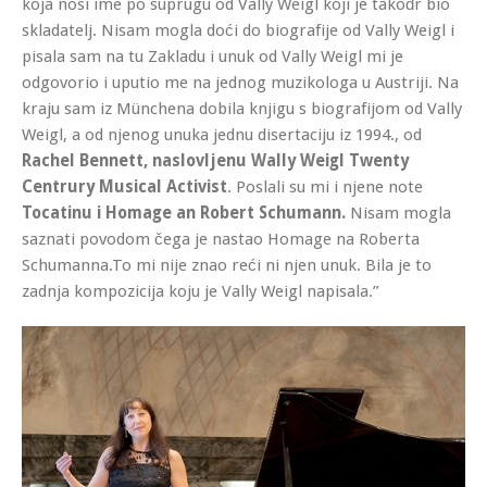
koja nosi ime po suprugu od Vally Weigl koji je takođr bio
skladatelj. Nisam mogla doći do biografije od Vally Weigl i
pisala sam na tu Zakladu i unuk od Vally Weigl mi je
odgovorio i uputio me na jednog muzikologa u Austriji. Na
kraju sam iz Münchena dobila knjigu s biografijom od Vally
Weigl, a od njenog unuka jednu disertaciju iz 1994., od
Rachel Bennett, naslovljenu Wally Weigl Twenty
Centrury Musical Activist
. Poslali su mi i njene note
Tocatinu i Homage an Robert Schumann.
Nisam mogla
saznati povodom čega je nastao Homage na Roberta
Schumanna.To mi nije znao reći ni njen unuk. Bila je to
zadnja kompozicija koju je Vally Weigl napisala.”