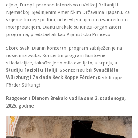
cijeloj Europi, posebno intenzivno u Velikoj Britaniji i
Njemačkoj, Sjedinjenim Američkim Državama i Japanu. Za
vrijeme turneje po Kini, oduševljeni njenom izvanrednom
interpretacijom, Dianu Brekalo su Kinezi-organizatori
programa, predstavljali kao Pijanističku Princezu.
Skoro svaki Dianin koncertni program zabilježen je na
nosačima zvuka. Koncertni program Buntovne
skladateljice, također je snimila ovo ljeto, u srpnju, u
Studiju Fazioli u Italiji
. Sponzori su bili
Sveučilište
Würzburg i Zaklada Keck Köppe Förder
(Keck Köppe
Förder Stiftung).
Razgovor s Dianom Brekalo vodila sam 2. studenoga,
2025. godine