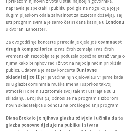
i prikazom njihovih života u stilu najboljih govornika,
napravila je spektakl i publiku podigla na noge koja joj je
dugim pljeskom odala zahvalnost za izuzetan doživljaj. Taj
isti program svirala je samo četiri dana kasnije u
Londonu
u dvorani Lancester.
Za ovogodišnje koncerte priredila je djela još
osamnaest
drugih kompozitorica
iz različitih zemalja i različitih
vremenskih razdoblja te je poduzela opsežna istraživanja o
njima kako bi njihov rad i život na najbolji način približila
publici. Odabrala je naziv koncerta
Buntovne
skladateljice II
jer je većina njih djelovala.u vrijeme kada
su u glazbi dominirala muška imena i usprkos takvoj
atmosferi one nisu zatomile svoj talent i ustrajale su u
skladanju. Broj dva (II) odnosi se na program s izborom
novih skladateljica u odnosu na prošlogodišnji program.
Diana Brekalo je njihovu glazbu oživjela i učinila da ta
glazba ponovno djeluje na publiku i stvara