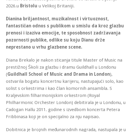
2026.u
Bristolu
u Velikoj Britaniji.
Dianina briljantnost, muzikalnost i virtuoznost,
fantastičan odnos s publikom u smislu da kroz glazbu
prenosi i izaziva emocije, te sposobnost zadržavanja
pozornosti publike, odlike su koju Dianu drže
neprestano u vrhu glazbene scene.
Diana Brekalo je nakon sticanja titule Master of Music na
prestižnoj Školi za glazbu i dramu Guildhall u Londonu
(
Guildhall School of Music and Drama in London
),
ostvarila bogatu koncertnu karijeru, nastupajući solo, kao
solist s orkestrima i kao član komornih ansambla. S
Kraljevskim filharmonijskim orkestrom (Royal
Philharmonic Orchester London) debitirala je u Londonu, u
Cadogan Hallu 2011. godine s izvedbom koncerta Petera
Fribbinasa koji je on specijalno za nju napisao.
Dobitnica je brojnih međunarodnih nagrada, nastupala je u