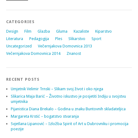
CATEGORIES
Design
Film
Glazba
Gluma
Kazaliste
Kiparstvo
Literatura
Pedagogija
Ples
Slikarstvo
Sport
Uncategorized
Večernjakova Domovnica 2013
Večernjakova Domovnica 2014
Znanost
RECENT POSTS
Umjetnik Velimir Trnski – Slikam svoj život i oko njega
Slikarica Maja Barić – Životno iskustvo je posjetiti Indiju u svojstvu
umjetnika
Pijanistica Diana Brekalo – Godina u znaku Buntovnih skladateljica
Margareta Krstić – bogatstvo stvaranja
Svjetlana Lipanović – Izložba Spirit of Art u Dubrovniku i promocija
poezije