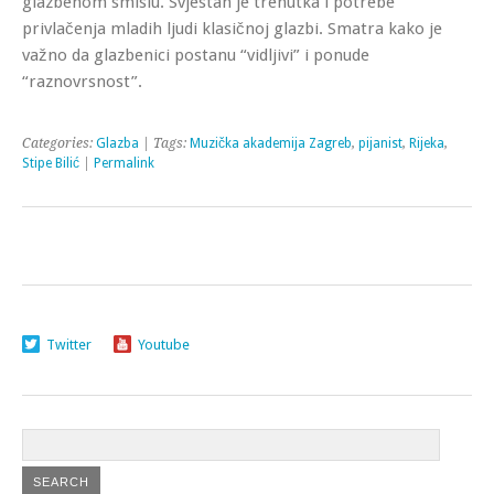
glazbenom smislu. Svjestan je trenutka i potrebe
privlačenja mladih ljudi klasičnoj glazbi. Smatra kako je
važno da glazbenici postanu “vidljivi” i ponude
“raznovrsnost”.
Categories:
Glazba
| Tags:
Muzička akademija Zagreb
,
pijanist
,
Rijeka
,
Stipe Bilić
|
Permalink
Twitter
Youtube