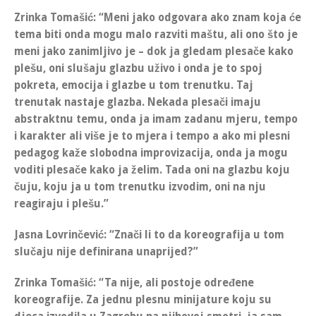
Zrinka Tomašić
: “Meni jako odgovara ako znam koja će
tema biti onda mogu malo razviti maštu, ali ono što je
meni jako zanimljivo je – dok
ja gledam plesače kako
plešu, oni slušaju glazbu uživo i onda je to spoj
pokreta, emocija i glazbe u tom trenutku
.
Taj
trenutak nastaje glazba
.
Nekada plesači imaju
abstraktnu temu, onda ja imam zadanu mjeru, tempo
i karakter ali više je to mjera i tempo a ako mi plesni
pedagog kaže slobodna improvizacija, onda ja mogu
voditi plesače kako ja želim. Tada oni na glazbu koju
čuju, koju ja u tom trenutku izvodim, oni na nju
reagiraju i plešu.
”
Jasna Lovrinčević
: “Znači li to da koreografija u tom
slučaju nije definirana unaprijed?”
Zrinka Tomašić
: “Ta nije, ali postoje određene
koreografije. Za jednu plesnu minijature koju su