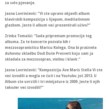
za solo pjevanje.
Jasna Lovrinčević
: “Vi ste upravo objavili album
klavirskih kompozicija s lijepom, meditativnom
glazbom. Jeste li album već prezentirali uživo?”
Zrinka Tomašić
: “Sada pripremam promocije tog
albuma. Za te koncerte pozvala bih i
mezzosopranisticu Maricu Kolega
. Ona bi praizvela
duhovnu skladbu
Dođi Duše Presveti
koju sam ja
skladala za mezzosopran, violinu i klavir
.”
Jasna Lovrinčević
: “Kompoziciju Ave Maris Stella Vi ste
već izvodili a mogla se čuti i na Youtubu još 2013. U
Album ste uvrstili i tri minijature iz 2009. Jeste li njih
također već izvodili?”