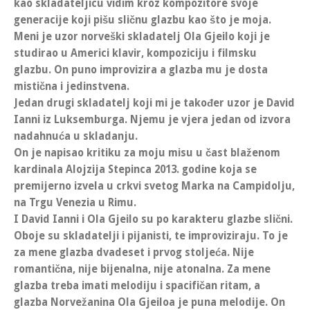
kao skladateljicu vidim kroz kompozitore svoje
generacije koji pišu sličnu glazbu kao što je moja.
Meni je uzor
norveški skladatelj Ola Gjeilo
koji je
studirao u Americi klavir, kompoziciju i filmsku
glazbu. On puno improvizira a glazba mu je dosta
mistična i jedinstvena.
Jedan drugi
skladatelj
koji mi je također uzor je
David
Ianni iz Luksemburga
. Njemu je vjera jedan od izvora
nadahnuća u skladanju.
On je napisao kritiku za moju misu u čast blaženom
kardinala Alojzija Stepinca
2013. godine koja se
premijerno izvela u crkvi svetog Marka na Campidolju,
na Trgu Venezia u Rimu.
I David Ianni i Ola Gjeilo su po karakteru glazbe slični.
Oboje su skladatelji i pijanisti, te improviziraju. To je
za mene glazba dvadeset i prvog stoljeća. Nije
romantična, nije bijenalna, nije atonalna.
Za mene
glazba treba imati melodiju i spacifičan ritam, a
glazba Norvežanina Ola Gjeiloa je puna melodije. On