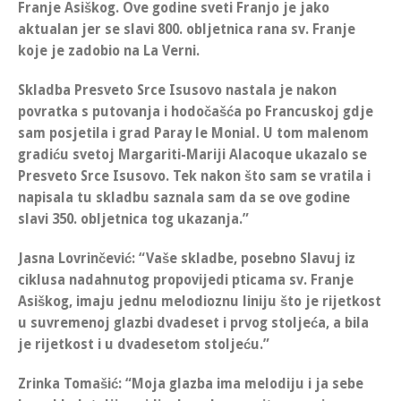
Franje Asiškog.
Ove godine sveti Franjo je jako
aktualan jer se slavi
800. obljetnica rana sv. Franje
koje je zadobio na La Verni
.
Skladba
Presveto Srce Isusovo nastala je nakon
povratka s putovanja i hodočašća po Francuskoj gdje
sam posjetila i grad Paray le Monial.
U tom malenom
gradiću
svetoj Margariti-Mariji Alacoque ukazalo se
Presveto Srce Isusovo
. Tek nakon što sam se vratila i
napisala tu skladbu saznala sam da se ove godine
slavi 350. obljetnica tog ukazanja.”
Jasna Lovrinčević
: “Vaše skladbe, posebno Slavuj iz
ciklusa nadahnutog propovijedi pticama sv. Franje
Asiškog, imaju jednu melodioznu liniju što je rijetkost
u suvremenoj glazbi dvadeset i prvog stoljeća, a bila
je rijetkost i u dvadesetom stoljeću.”
Zrinka Tomašić
:
“Moja glazba ima melodiju i ja sebe