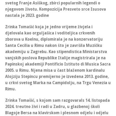
svetog Franje Asiškog, zbirci popularnih legendi o
njegovom životu. Kompozicija Presveto srce Isusova
nastala je 2023. godine
Zrinka Tomašić
koja je jedno vrijeme živjela i
djelovala kao
orguljašica i voditeljica crkvenih
zborova u Koelnu
,
diplomirala je na konzervatoriju
Santa Cecilia u Rimu nakon što je završila Muzičku
akademiju u Zagrebu.
Kao stipendistica Ministarstva
vanjskih poslova Republike Italije magistrirala je na
Papinskoj akademiji Pontificio Istituto di Musica Sacra
2005. u Rimu
.
Njena misa u čast blaženom kardinalu
Alojziju Stepincu premijerno je izvedena 2013. godine,
u crkvi svetog Marka na Campidolju, na Trgu Venezia u
Rimu.
Zrinka Tomašić, s kojom sam razgovarals 14. listopada
2024. treutno živi i radi u Zadru, u glazbenoj školi
Blagoje Bersa
na klavirskom i plesnom odjelu i odjelu