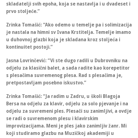
skladatelji svih epoha, koja se nastavlja i u dvadeset i
prvo stoljeće.”
Zrinka Tomašić
: “
Ako odemo u temelje pa i solimizacija
je nastala na himni sv Ivana Krstitelja. Temelje imamo
u duhovnoj glazbi koja je skladana kroz stoljeća i
kontinuitet postoji.
”
Jasna Lovrinčević
: “Vi ste dugo radili u Dubrovniku na
odjelu za klasični balet, a sada radite kao korepetitor
s plesačima suvremenog plesa. Rad s plesačima je,
pretpostavljam posebno iskustvo.”
Zrinka Tomašić:
“Ja radim u Zadru,
u školi Blagoja
Bersa
na odjelu za klavir, odjelu za solo pjevanje i na
odjelu za suvremeni ples.
Plesači su zanimljivi, a ovdje
se radi o suvremenom plesu i klavirskim
improvizacijama.
Meni je ples jako zanimljiv žanr. Mi
koji studiramo glazbu na Muzičkoj akademiji u