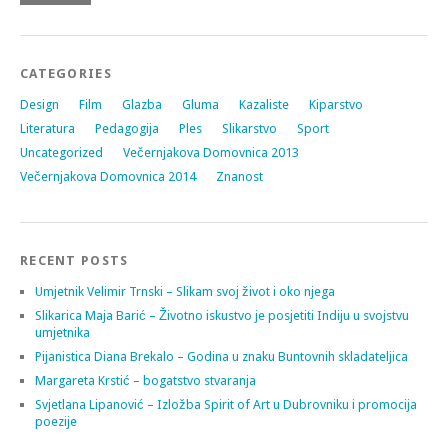
CATEGORIES
Design
Film
Glazba
Gluma
Kazaliste
Kiparstvo
Literatura
Pedagogija
Ples
Slikarstvo
Sport
Uncategorized
Večernjakova Domovnica 2013
Večernjakova Domovnica 2014
Znanost
RECENT POSTS
Umjetnik Velimir Trnski – Slikam svoj život i oko njega
Slikarica Maja Barić – Životno iskustvo je posjetiti Indiju u svojstvu
umjetnika
Pijanistica Diana Brekalo – Godina u znaku Buntovnih skladateljica
Margareta Krstić – bogatstvo stvaranja
Svjetlana Lipanović – Izložba Spirit of Art u Dubrovniku i promocija
poezije