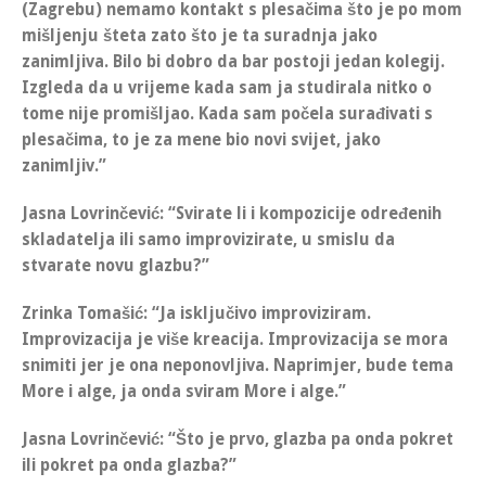
(Zagrebu) nemamo kontakt s plesačima što je po mom
mišljenju šteta zato što je ta suradnja jako
zanimljiva. Bilo bi dobro da bar postoji jedan kolegij.
Izgleda da u vrijeme kada sam ja studirala nitko o
tome nije promišljao.
Kada sam počela surađivati s
plesačima, to je za mene bio novi svijet, jako
zanimljiv.
”
Jasna Lovrinčević
: “Svirate li i kompozicije određenih
skladatelja ili samo improvizirate, u smislu da
stvarate novu glazbu?”
Zrinka Tomašić
: “
Ja isključivo improviziram.
Improvizacija je više kreacija. Improvizacija se mora
snimiti jer je ona neponovljiva.
Naprimjer, bude tema
More i alge, ja onda sviram More i alge.”
Jasna Lovrinčević
: “Što je prvo, glazba pa onda pokret
ili pokret pa onda glazba?”