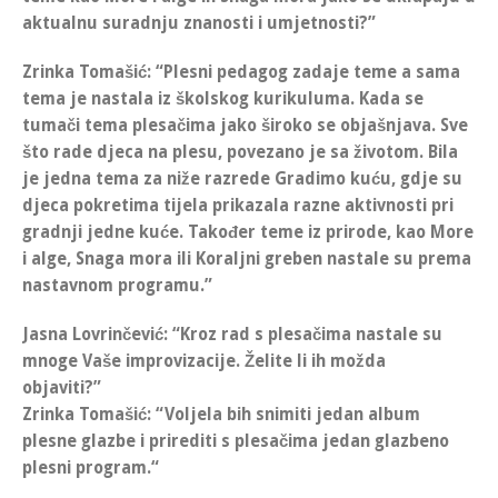
aktualnu suradnju znanosti i umjetnosti
?”
Zrinka Tomašić
: “
Plesni pedagog zadaje teme a sama
tema je nastala iz školskog kurikuluma.
Kada se
tumači tema plesačima jako široko se objašnjava. Sve
što rade djeca na plesu, povezano je sa životom. Bila
je jedna tema za niže razrede Gradimo kuću, gdje su
djeca pokretima tijela prikazala razne aktivnosti pri
gradnji jedne kuće. Također teme iz prirode, kao More
i alge, Snaga mora ili Koraljni greben nastale su prema
nastavnom programu.”
Jasna Lovrinčević
: “Kroz rad s plesačima nastale su
mnoge Vaše improvizacije. Želite li ih možda
objaviti?”
Zrinka Tomašić
: “
Voljela bih snimiti jedan album
plesne glazbe i prirediti s plesačima jedan glazbeno
plesni program.
“