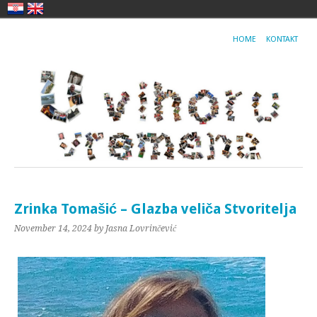
HOME
KONTAKT
Zrinka Tomašić – Glazba veliča Stvoritelja
November 14, 2024
by Jasna Lovrinčević