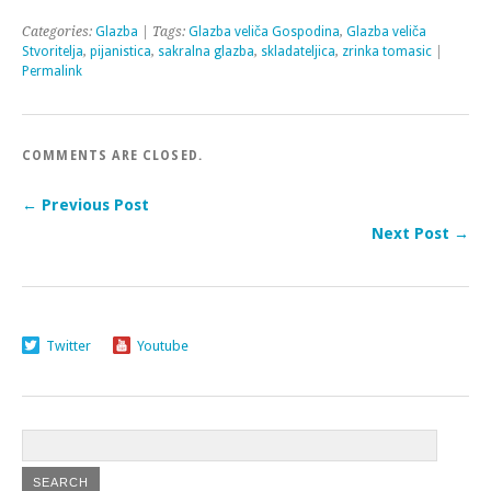
Categories:
Glazba
| Tags:
Glazba veliča Gospodina
,
Glazba veliča
Stvoritelja
,
pijanistica
,
sakralna glazba
,
skladateljica
,
zrinka tomasic
|
Permalink
COMMENTS ARE CLOSED.
← Previous Post
Next Post →
Twitter
Youtube