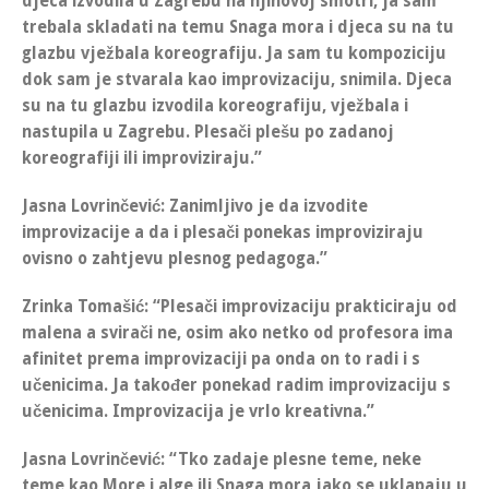
djeca izvodila u Zagrebu na njihovoj smotri, ja sam
trebala skladati na temu
Snaga mora
i djeca su na tu
glazbu vježbala koreografiju.
Ja sam tu kompoziciju
dok sam je stvarala kao improvizaciju, snimila. Djeca
su na tu glazbu izvodila koreografiju, vježbala i
nastupila u Zagrebu. Plesači plešu po zadanoj
koreografiji ili improviziraju.
”
Jasna Lovrinčević
: Zanimljivo je da izvodite
improvizacije a da i plesači ponekas improviziraju
ovisno o zahtjevu plesnog pedagoga.”
Zrinka Tomašić
:
“Plesači improvizaciju prakticiraju od
malena a svirači ne
, osim ako netko od profesora ima
afinitet prema improvizaciji pa onda on to radi i s
učenicima. Ja također ponekad radim improvizaciju s
učenicima. Improvizacija je vrlo kreativna.”
Jasna Lovrinčević
: “
Tko zadaje plesne teme, neke
teme kao More i alge ili Snaga mora jako se uklapaju u