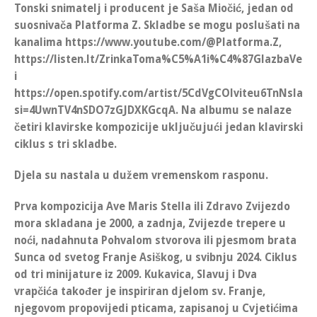
Tonski snimatelj i producent je
Saša Miočić
, jedan od
suosnivača Platforma Z. Skladbe se mogu poslušati na
kanalima
https://www.youtube.com/@Platforma.Z,
https://listen.lt/ZrinkaToma%C5%A1i%C4%87GlazbaVeli
i
https://open.spotify.com/artist/5CdVgCOlviteu6TnNslan
si=4UwnTV4nSDO7zGJDXKGcqA
.
Na albumu se nalaze
četiri klavirske kompozicije uključujući jedan klavirski
ciklus s tri skladbe.
Djela su nastala u dužem vremenskom rasponu.
Prva kompozicija Ave Maris Stella ili Zdravo Zvijezdo
mora skladana je 2000, a zadnja, Zvijezde trepere u
noći, nadahnuta Pohvalom stvorova ili pjesmom brata
Sunca od svetog Franje Asiškog, u svibnju 2024. Ciklus
od tri minijature iz 2009. Kukavica, Slavuj i Dva
vrapčića također je inspiriran djelom sv. Franje,
njegovom propovijedi pticama, zapisanoj u Cvjetićima