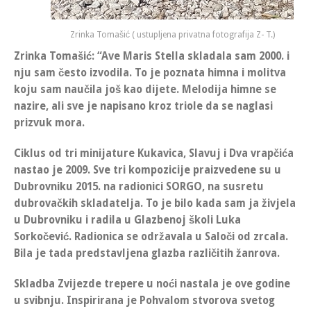
Zrinka Tomašić ( ustupljena privatna fotografija Z- T.)
Zrinka Tomašić
: “
Ave Maris Stella skladala sam 2000. i
nju sam često izvodila. To je poznata himna i molitva
koju sam naučila još kao dijete. Melodija himne se
nazire, ali sve je napisano kroz triole da se naglasi
prizvuk mora
.
Ciklus od tri minijature Kukavica, Slavuj i Dva vrapčića
nastao je 2009.
Sve tri kompozicije praizvedene su u
Dubrovniku 2015. na radionici SORGO, na susretu
dubrovačkih skladatelja.
To je bilo kada sam ja živjela
u Dubrovniku i radila u Glazbenoj školi Luka
Sorkočević. Radionica se održavala u Saloči od zrcala.
Bila je tada predstavljena glazba različitih žanrova.
Skladba
Zvijezde trepere u noći nastala je ove godine
u svibnju. Inspirirana je Pohvalom stvorova svetog