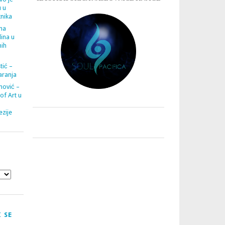
u u
tnika
ana
ina u
nih
tić –
aranja
nović –
 of Art u
zije
 SE