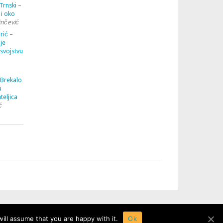
Trnski –
 i oko
inčević
rić –
je
 svojstvu
 Brekalo
u
teljica
ć
ill assume that you are happy with it.
Ok