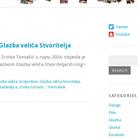
Twitter
Youtube
Glazba veliča Stvoritelja
ca Zrinka Tomašić u rujnu 2024. objavila je
azivom Glazba veliča Stvoritelja/strong>
azba veliča Gospodina
,
Glazba veliča Stvoritelja
,
ladateljica
,
zrinka tomasic
|
Permalink
CATEGORIES
Design
Film
Glazba
Gluma
Kazaliste