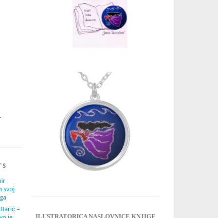
3
4
TS
ir
m svoj
ega
 Barić –
ILUSTRATORICA NASLOVNICE KNJIGE
vo je