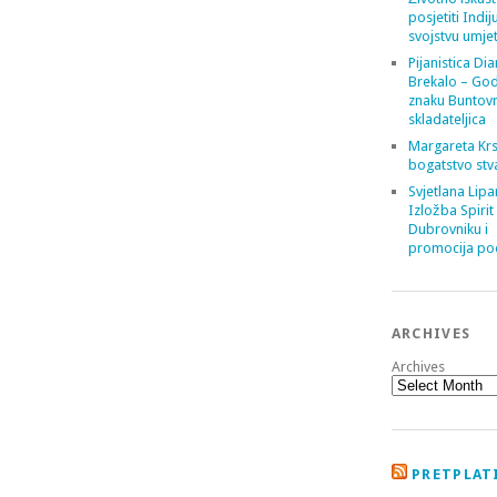
posjetiti Indij
svojstvu umje
Pijanistica Di
Brekalo – God
znaku Buntov
skladateljica
Margareta Krs
bogatstvo stv
Svjetlana Lipa
Izložba Spirit
Dubrovniku i
promocija poe
ARCHIVES
Archives
PRETPLATI