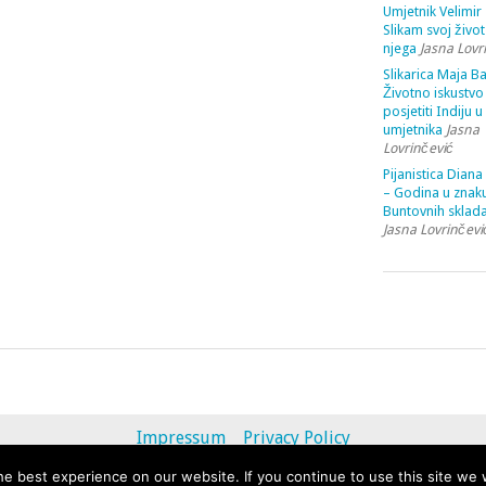
Umjetnik Velimir 
Slikam svoj život
njega
Jasna Lovr
Slikarica Maja Ba
Životno iskustvo 
posjetiti Indiju u
umjetnika
Jasna
Lovrinčević
Pijanistica Diana
– Godina u znak
Buntovnih sklada
Jasna Lovrinčevi
Impressum
Privacy Policy
e best experience on our website. If you continue to use this site we w
© 2013 - 2020 uvihoruvremena.com. Alle Rechte vorbehalten.