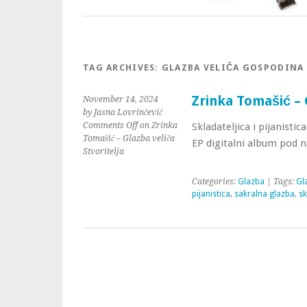
TAG ARCHIVES:
GLAZBA VELIČA GOSPODINA
Zrinka Tomašić – 
November 14, 2024
by Jasna Lovrinčević
Comments Off
on Zrinka
Skladateljica i pijanisti
Tomašić – Glazba veliča
EP digitalni album pod n
Stvoritelja
Categories:
Glazba
| Tags:
Gl
pijanistica
,
sakralna glazba
,
sk