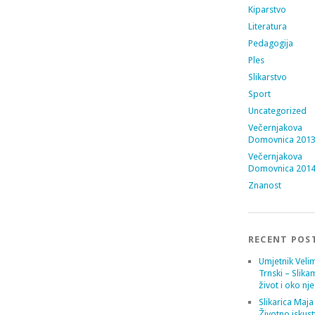
Kiparstvo
Literatura
Pedagogija
Ples
Slikarstvo
Sport
Uncategorized
Večernjakova
Domovnica 201
Večernjakova
Domovnica 201
Znanost
RECENT POS
Umjetnik Velim
Trnski – Slika
život i oko nj
Slikarica Maja
Životno iskust