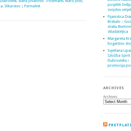
Dubrovnik
,
Ivana Jovanovic Trostmann
,
Maro Jović
,
posjetiti Indij
ca
,
Slikarstvo
|
Permalink
svojstvu umje
Pijanistica Di
Brekalo – God
znaku Buntov
skladateljica
Margareta Krs
bogatstvo stv
Svjetlana Lipa
Izložba Spirit
Dubrovniku i
promocija poe
ARCHIVES
Archives
PRETPLATI