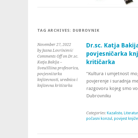
TAG ARCHIVES:
DUBROVNIK
Dr.sc. Katja Bakij
November 27, 2022
by Jasna Lovrinčević
povjesničarka knj
Comments Off
on Dr.sc.
kritičarka
Katja Bakija –
Sveučilišna profesorica,
“Kultura i umjetnost mog
povjesničarka
književnosti, urednica i
povjerenje i suradnja me
književna kritičarka
razgovoru kojeg smo vod
Dubrovniku
Categories:
Kazaliste
,
Literatu
počasni konzul
,
povijest knjiž