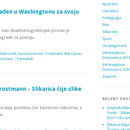
Kiparstvo
rađen u Washingtonu za svoju
Literatura
Pedagogija
Ples
 kao dvadesetogodišnjak postao je
Slikarstvo
grade za poeziju.
Sport
Uncategorized
Večernjakova
Dubrovnik
,
Ivana Jovanovic Trostmann
,
Maro Jović
,
Domovnica 201
 tomasic
|
Permalink
Večernjakova
Domovnica 201
Znanost
ostmann – Slikarica čije slike
RECENT POS
ka daje posebnu čar kamenim zidovima, s
Umjetnik Velim
Trnski – Slika
ća
život i oko nj
Slikarica Maja
Životno iskust