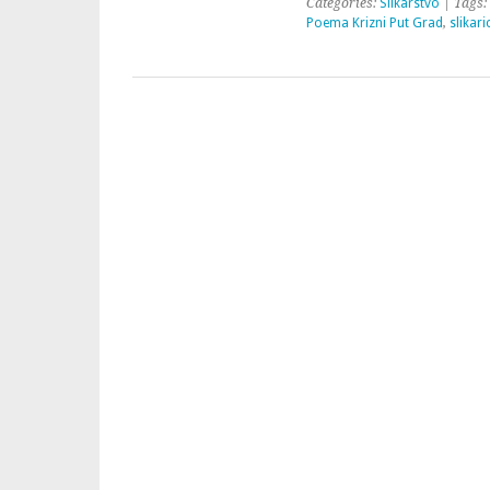
Categories:
Slikarstvo
| Tags:
Poema Krizni Put Grad
,
slikari