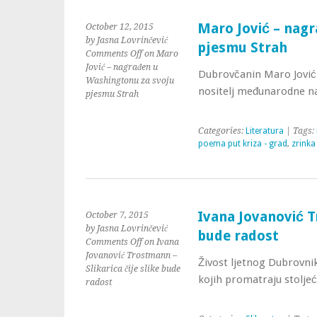
Maro Jović – nag
October 12, 2015
by Jasna Lovrinčević
pjesmu Strah
Comments Off
on Maro
Jović – nagrađen u
Dubrovčanin Maro Jović
Washingtonu za svoju
nositelj međunarodne na
pjesmu Strah
Categories:
Literatura
| Tags:
poema put kriza - grad
,
zrinka
Ivana Jovanović Tr
October 7, 2015
by Jasna Lovrinčević
bude radost
Comments Off
on Ivana
Jovanović Trostmann –
Živost ljetnog Dubrovni
Slikarica čije slike bude
kojih promatraju stolje
radost