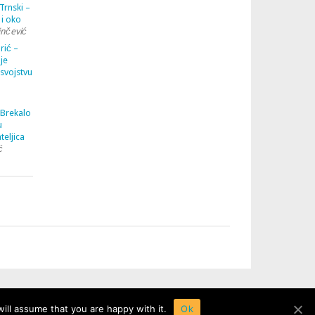
Trnski –
 i oko
inčević
rić –
je
 svojstvu
 Brekalo
u
teljica
ć
ill assume that you are happy with it.
Ok