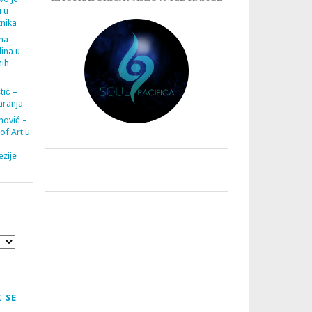
u u
tnika
ana
ina u
nih
tić –
aranja
nović –
 of Art u
zije
 SE