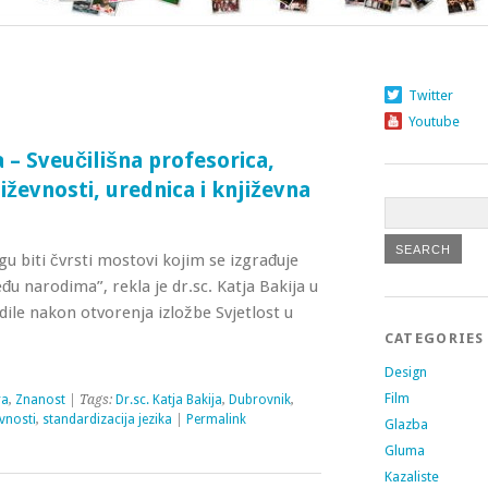
Twitter
Youtube
a – Sveučilišna profesorica,
iževnosti, urednica i književna
u biti čvrsti mostovi kojim se izgrađuje
đu narodima”, rekla je dr.sc. Katja Bakija u
ile nakon otvorenja izložbe Svjetlost u
CATEGORIES
Design
Film
ra
,
Znanost
| Tags:
Dr.sc. Katja Bakija
,
Dubrovnik
,
evnosti
,
standardizacija jezika
|
Permalink
Glazba
Gluma
Kazaliste