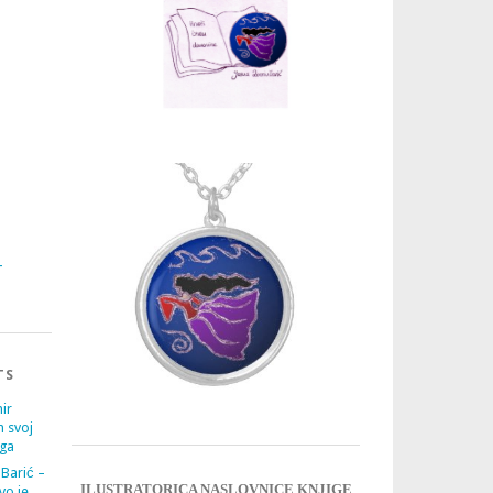
3
4
TS
ir
m svoj
ega
 Barić –
ILUSTRATORICA NASLOVNICE KNJIGE
vo je