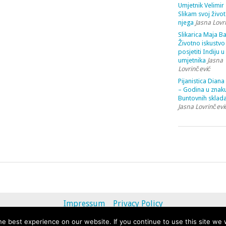
Umjetnik Velimir 
Slikam svoj život
njega
Jasna Lovr
Slikarica Maja Ba
Životno iskustvo 
posjetiti Indiju u
umjetnika
Jasna
Lovrinčević
Pijanistica Diana
– Godina u znak
Buntovnih sklada
Jasna Lovrinčevi
Impressum
Privacy Policy
e best experience on our website. If you continue to use this site we w
© 2013 - 2020 uvihoruvremena.com. Alle Rechte vorbehalten.