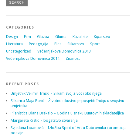
CATEGORIES
Design
Film
Glazba
Gluma
Kazaliste
Kiparstvo
Literatura
Pedagogija
Ples
Slikarstvo
Sport
Uncategorized
Večernjakova Domovnica 2013
Večernjakova Domovnica 2014
Znanost
RECENT POSTS
Umjetnik Velimir Trnski – Slikam svoj život i oko njega
Slikarica Maja Barić – Životno iskustvo je posjetiti Indiju u svojstvu
umjetnika
Pijanistica Diana Brekalo – Godina u znaku Buntovnih skladateljica
Margareta Krstić – bogatstvo stvaranja
Svjetlana Lipanović – Izložba Spirit of Art u Dubrovniku i promocija
poezije