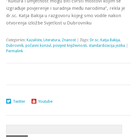
“Kultura i umjetnost mogu biti čvrsti mostovi kojim se
izgrađuje povjerenje i suradnja među narodima”, rekla je
dr.sc. Katja Bakija u razgovoru kojeg smo vodile nakon
otvorenja izložbe Svjetlost u Dubrovniku
Categories:
Kazaliste
,
Literatura
,
Znanost
| Tags:
Dr.sc. Katja Bakija
,
Dubrovnik
,
počasni konzul
,
povijest književnosti
,
standardizacija jezika
|
Permalink
Twitter
Youtube