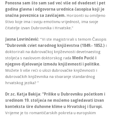
Ponosna sam što sam sad već više od dvadeset i pet
godina glavna i odgovorna urednica časopisa koji je
snažna poveznica sa zavičajem.
Horizonti su omiljeno
štivo koje ima i svoju emotivnu vrijednost, ima svoje
čitatelje izvan Dubrovnika i Hrvatske.”
Jasna Lovrinčević
: “Vi ste magistrirali s temom Časopis
“Dubrovnik cviet narodnog književstva (1849.- 1852.
)
i
doktorirali na dubrovačkoj književnosti devetnaestog
stoljeća s naslovom doktorskog rada
Medo Pucić i
njegovo djelovanje između književnosti i politike
.
Možete li više reći o ulozi dubrovačke književnosti i
dubrovačkih književnika na stvaranje standardnog
hrvatskog jezika? ”
Dr.sc. Katja Bakija
:
“Prilike u Dubrovniku početkom i
sredinom 19. stoljeća ne možemo sagledavati izvan
konteksta šire duhovne klime u Hrvatskoj i Europi.
Vrijeme je to romantičarskih pokreta u europskim