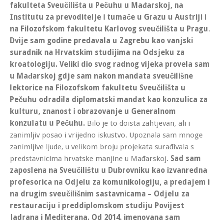
fakulteta Sveučilišta u Pečuhu u Mađarskoj, na
Institutu za prevoditelje i tumače u Grazu u Austriji i
na Filozofskom fakultetu Karlovog sveučilišta u Pragu
.
Dvije sam godine predavala u Zagrebu kao vanjski
suradnik na Hrvatskim studijima na Odsjeku za
kroatologiju.
Veliki dio svog radnog vijeka provela sam
u Mađarskoj gdje sam nakon mandata sveučilišne
lektorice na Filozofskom fakultetu Sveučilišta u
Pečuhu odradila diplomatski mandat kao konzulica za
kulturu, znanost i obrazovanje u Generalnom
konzulatu u Pečuhu.
Bilo je to doista zahtjevan, ali i
zanimljiv posao i vrijedno iskustvo. Upoznala sam mnoge
zanimljive ljude, u velikom broju projekata surađivala s
predstavnicima hrvatske manjine u Mađarskoj.
Sad sam
zaposlena na Sveučilištu u Dubrovniku kao izvanredna
profesorica na Odjelu za komunikologiju, a predajem i
na drugim sveučilišnim sastavnicama – Odjelu za
restauraciju i preddiplomskom studiju Povijest
Jadrana i Mediterana. Od 2014. imenovana sam