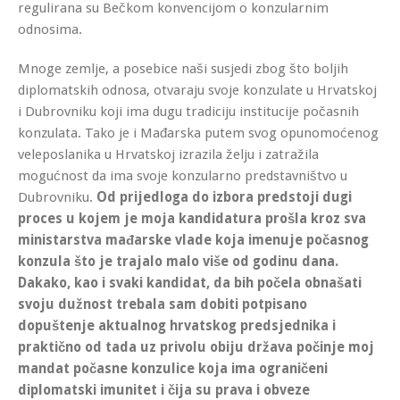
regulirana su Bečkom konvencijom o konzularnim
odnosima.
Mnoge zemlje, a posebice naši susjedi zbog što boljih
diplomatskih odnosa, otvaraju svoje konzulate u Hrvatskoj
i Dubrovniku koji ima dugu tradiciju institucije počasnih
konzulata. Tako je i Mađarska putem svog opunomoćenog
veleposlanika u Hrvatskoj izrazila želju i zatražila
mogućnost da ima svoje konzularno predstavništvo u
Dubrovniku.
Od prijedloga do izbora predstoji dugi
proces u kojem je moja kandidatura prošla kroz sva
ministarstva mađarske vlade koja imenuje počasnog
konzula što je trajalo malo više od godinu dana.
Dakako, kao i svaki kandidat, da bih počela obnašati
svoju dužnost trebala sam dobiti potpisano
dopuštenje aktualnog hrvatskog predsjednika i
praktično od tada uz privolu obiju država počinje moj
mandat počasne konzulice koja ima ograničeni
diplomatski imunitet i čija su prava i obveze