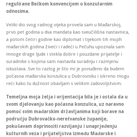
regulirane Bečkom konvencijom o konzularnim
odnosima.
Veliki dio svog radnog vijeka provela sam u Mađarskoj,
prvo pet godina u dva mandata kao sveučilišna nastavnica,
a potom četiri godine kao diplomat i tijekom tih mojih
mađarskih godina živeći i radeći u Pečuhu upoznala sam
mnoge drage ljude i stekla dobre i pouzdane prijatelje i
suradnike s kojima sam nastavila suradnju i razmjenu
iskustava. Sve to razlog je što mi je ponuđeno da budem
počasna mađarska konzulica u Dubrovniku i iskreno mogu
reći kako tu dužnost obavljam s velikim zadovoljstvom.
Temeljna moja želja i orijentacija bila je i ostala da u
svom djelovanju kao počasna konzulica, uz naravno
pomoć svim mađarskim državljanima koji borave na
području Dubrovačko-neretvanske županije,
pokušavam doprinositi razvijanju i unaprjeđenju
kulturnih veza i prijateljstva između Mađarske i