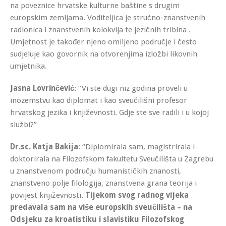
na poveznice hrvatske kulturne baštine s drugim
europskim zemljama. Voditeljica je stručno-znanstvenih
radionica i znanstvenih kolokvija te jezičnih tribina .
Umjetnost je također njeno omiljeno područje i često
sudjeluje kao govornik na otvorenjima izložbi likovnih
umjetnika.
Jasna Lovrinčević
: “Vi ste dugi niz godina proveli u
inozemstvu kao diplomat i kao sveučilišni profesor
hrvatskog jezika i književnosti. Gdje ste sve radili i u kojoj
službi?”
Dr.sc. Katja Bakija
: “Diplomirala sam, magistrirala i
doktorirala na Filozofskom fakultetu Sveučilišta u Zagrebu
u znanstvenom području humanističkih znanosti,
znanstveno polje filologija, znanstvena grana teorija i
povijest književnosti.
Tijekom svog radnog vijeka
predavala sam na više europskih sveučilišta – na
Odsjeku za kroatistiku i slavistiku Filozofskog