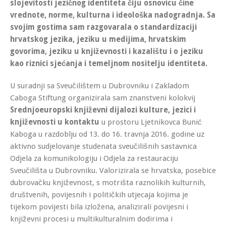
slojevitosti jezičnog identiteta čiju osnovicu čine
vrednote, norme, kulturna i ideološka nadogradnja. Sa
svojim gostima sam razgovarala o standardizaciji
hrvatskog jezika, jeziku u medijima, hrvatskim
govorima, jeziku u književnosti i kazalištu i o jeziku
kao riznici sjećanja i temeljnom nositelju identiteta.
U suradnji sa Sveučilištem u Dubrovniku i Zakladom
Caboga Stiftung organizirala sam znanstveni kolokvij
Srednjoeuropski književni dijalozi kulture, jezici i
književnosti u kontaktu
u prostoru Ljetnikovca Bunić
Kaboga u razdoblju od 13. do 16. travnja 2016. godine uz
aktivno sudjelovanje studenata sveučilišnih sastavnica
Odjela za komunikologiju i Odjela za restauraciju
Sveučilišta u Dubrovniku. Valorizirala se hrvatska, posebice
dubrovačku književnost, s motrišta raznolikih kulturnih,
društvenih, povijesnih i političkih utjecaja kojima je
tijekom povijesti bila izložena, analizirali povijesni i
književni procesi u multikulturalnim dodirima i