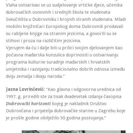
Vlaha ostvarivao se uz sudjelovanje vrtićke djece, učenika
dubrovačkih osnovnih i srednjih škola te studenata
Sveučilišta u Dubrovniku i brojnih stranih studenata. Mladi
mobilni knjižničari Europskog doma Dubrovnik prodavali
su rabljene knjige na stranim jezicima, a govorili su se
stihovi i proza na različitim jezicima.
Vjerujem da ću i dalje biti u prilici svojim djelovanjem kao
počasna mađarska konzulica doprinositi u ostvarivanju
programa kulturne suradnje mađarskih i hrvatskih
umjetnika i razvijanju tradicionalno dobrih odnosa između
dviju zemalja i dvaju naroda.”
Jasna Lovrinčević
: “Kao glavna i odgovorna urednica od
1997. g. priredili ste za tisak dvadesetak izdanja časopisa
kojeg je nakladnik Društvo
Dubrovački horizonti
Dubrovčana i prijatelja dubrovačke starine u Zagrebu koje
je prošle godine obilježilo 50 godina postojanja.”