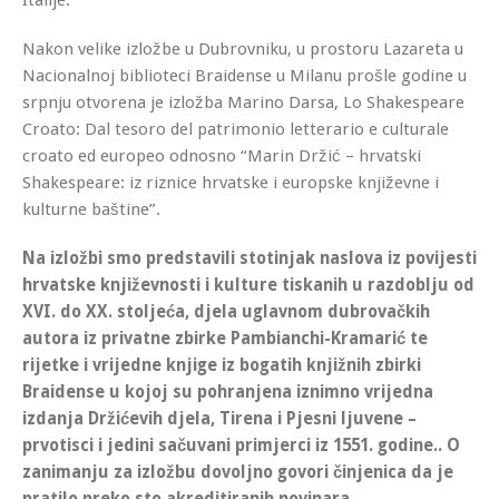
Nakon velike izložbe u Dubrovniku, u prostoru Lazareta u
Nacionalnoj biblioteci Braidense u Milanu prošle godine u
srpnju otvorena je izložba Marino Darsa, Lo Shakespeare
Croato: Dal tesoro del patrimonio letterario e culturale
croato ed europeo odnosno “Marin Držić – hrvatski
Shakespeare: iz riznice hrvatske i europske književne i
kulturne baštine”.
Na izložbi smo predstavili stotinjak naslova iz povijesti
hrvatske književnosti i kulture tiskanih u razdoblju od
XVI. do XX. stoljeća, djela uglavnom dubrovačkih
autora iz privatne zbirke Pambianchi-Kramarić te
rijetke i vrijedne knjige iz bogatih knjižnih zbirki
Braidense u kojoj su pohranjena iznimno vrijedna
izdanja Držićevih djela, Tirena i Pjesni ljuvene –
prvotisci i jedini sačuvani primjerci iz 1551. godine.. O
zanimanju za izložbu dovoljno govori činjenica da je
pratilo preko sto akreditiranih novinara.