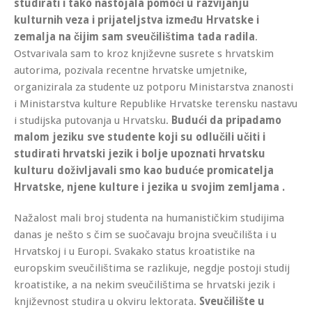
studirati i tako nastojala pomoći u razvijanju
kulturnih veza i prijateljstva između Hrvatske i
zemalja na čijim sam sveučilištima tada radila
.
Ostvarivala sam to kroz književne susrete s hrvatskim
autorima, pozivala recentne hrvatske umjetnike,
organizirala za studente uz potporu Ministarstva znanosti
i Ministarstva kulture Republike Hrvatske terensku nastavu
i studijska putovanja u Hrvatsku.
Budući da pripadamo
malom jeziku sve studente koji su odlučili učiti i
studirati hrvatski jezik i bolje upoznati hrvatsku
kulturu doživljavali smo kao buduće promicatelja
Hrvatske, njene kulture i jezika u svojim zemljama .
Nažalost mali broj studenta na humanističkim studijima
danas je nešto s čim se suočavaju brojna sveučilišta i u
Hrvatskoj i u Europi. Svakako status kroatistike na
europskim sveučilištima se razlikuje, negdje postoji studij
kroatistike, a na nekim sveučilištima se hrvatski jezik i
književnost studira u okviru lektorata.
Sveučilište u