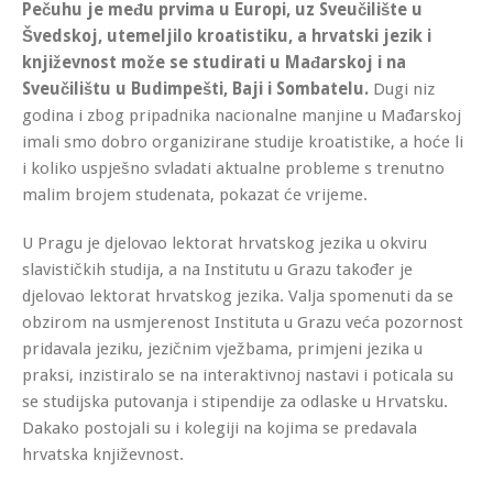
Pečuhu je među prvima u Europi, uz Sveučilište u
Švedskoj, utemeljilo kroatistiku, a hrvatski jezik i
književnost može se studirati u Mađarskoj i na
Sveučilištu u Budimpešti, Baji i Sombatelu.
Dugi niz
godina i zbog pripadnika nacionalne manjine u Mađarskoj
imali smo dobro organizirane studije kroatistike, a hoće li
i koliko uspješno svladati aktualne probleme s trenutno
malim brojem studenata, pokazat će vrijeme.
U Pragu je djelovao lektorat hrvatskog jezika u okviru
slavističkih studija, a na Institutu u Grazu također je
djelovao lektorat hrvatskog jezika. Valja spomenuti da se
obzirom na usmjerenost Instituta u Grazu veća pozornost
pridavala jeziku, jezičnim vježbama, primjeni jezika u
praksi, inzistiralo se na interaktivnoj nastavi i poticala su
se studijska putovanja i stipendije za odlaske u Hrvatsku.
Dakako postojali su i kolegiji na kojima se predavala
hrvatska književnost.