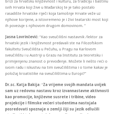
brizi za hrvatsku književnost i kulturu, za tradiciju i baštinu
svih Hrvata koji žive u Mađarskoj te je tako postalo
rasadište hrvatske riječi koja tamošnje Hrvate veže uz
njihove korijene, a istovremeno je i živi teatarski most koji
ih povezuje s njihovom drugom domovinom. ”
Jasna Lovrinčević
: “Kao sveučilišni nastavnik /lektor za
hrvatski jezik i književnost predavali ste na Filozofskom
fakultetu Sveučilišta u Pečuhu, u Pragu na Karlovom
sveučilištu i u Austriji u Grazu na Institutu za teoretsku i
primijenjenu znanost o prevođenje. Možete li nešto reći o
svom radu i iskustvu na tim sveučilištima i o tome kakav je
položaj kroatistike na sveučilištima u Europi?”
Dr.sc. Katja Bakija
: “
Za vrijeme svojih mandata uvijek
sam uz redovnu nastavu kroz izvannastavne aktivnosti
kao promocije, književne susrete i tribine, video
projekcije i filmske večeri studentima nastojala
posredovati spoznaje o zemlji čiji su jezik odlučili