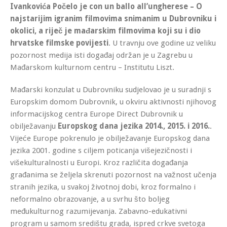
Ivanković
a Počelo je con un ballo all’ungherese – O
najstarijim igranim filmovima snimanim u Dubrovniku i
okolici, a riječ je mađarskim filmovima koji su i dio
hrvatske filmske povijesti
. U travnju ove godine uz veliku
pozornost medija isti događaj održan je u Zagrebu u
Mađarskom kulturnom centru – Institutu Liszt.
Mađarski konzulat u Dubrovniku sudjelovao je u suradnji s
Europskim domom Dubrovnik, u okviru aktivnosti njihovog
informacijskog centra Europe Direct Dubrovnik u
obilježavanju
Europskog dana jezika 2014., 2015. i 2016.
.
Vijeće Europe pokrenulo je obilježavanje Europskog dana
jezika 2001. godine s ciljem poticanja višejezičnosti i
višekulturalnosti u Europi. Kroz različita događanja
građanima se željela skrenuti pozornost na važnost učenja
stranih jezika, u svakoj životnoj dobi, kroz formalno i
neformalno obrazovanje, a u svrhu što boljeg
međukulturnog razumijevanja. Zabavno-edukativni
program u samom središtu grada, ispred crkve svetoga