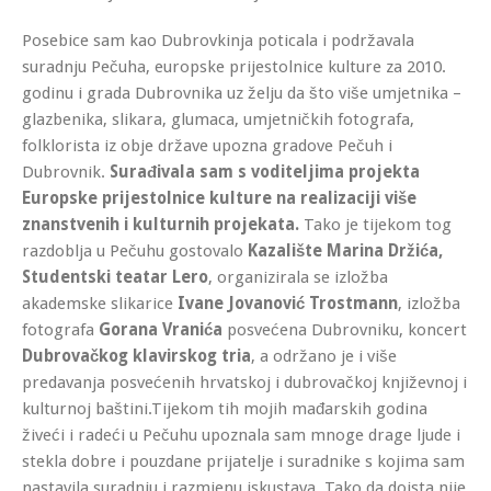
Posebice sam kao Dubrovkinja poticala i podržavala
suradnju Pečuha, europske prijestolnice kulture za 2010.
godinu i grada Dubrovnika uz želju da što više umjetnika –
glazbenika, slikara, glumaca, umjetničkih fotografa,
folklorista iz obje države upozna gradove Pečuh i
Dubrovnik.
Surađivala sam s voditeljima projekta
Europske prijestolnice kulture na realizaciji više
znanstvenih i kulturnih projekata.
Tako je tijekom tog
razdoblja u Pečuhu gostovalo
Kazalište Marina Držića,
Studentski teatar Lero
, organizirala se izložba
akademske slikarice
Ivane Jovanović Trostmann
, izložba
fotografa
Gorana Vranića
posvećena Dubrovniku, koncert
Dubrovačkog klavirskog tria
, a održano je i više
predavanja posvećenih hrvatskoj i dubrovačkoj književnoj i
kulturnoj baštini.Tijekom tih mojih mađarskih godina
živeći i radeći u Pečuhu upoznala sam mnoge drage ljude i
stekla dobre i pouzdane prijatelje i suradnike s kojima sam
nastavila suradnju i razmjenu iskustava. Tako da doista nije