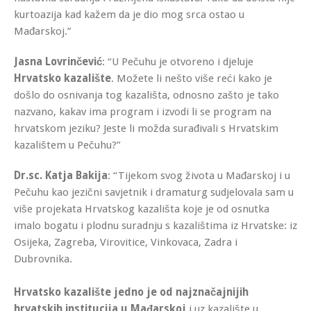
kurtoazija kad kažem da je dio mog srca ostao u
Mađarskoj.”
Jasna Lovrinčević
: “U Pečuhu je otvoreno i djeluje
Hrvatsko kazalište
. Možete li nešto više reći kako je
došlo do osnivanja tog kazališta, odnosno zašto je tako
nazvano, kakav ima program i izvodi li se program na
hrvatskom jeziku? Jeste li možda surađivali s Hrvatskim
kazalištem u Pečuhu?”
Dr.sc. Katja Bakija
: “Tijekom svog života u Mađarskoj i u
Pečuhu kao jezični savjetnik i dramaturg sudjelovala sam u
više projekata Hrvatskog kazališta koje je od osnutka
imalo bogatu i plodnu suradnju s kazalištima iz Hrvatske: iz
Osijeka, Zagreba, Virovitice, Vinkovaca, Zadra i
Dubrovnika.
Hrvatsko kazalište jedno je od najznačajnijih
hrvatskih institucija u Mađarskoj
i uz kazalište u