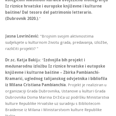
Iz riznice hrvatske i europske književne i kulturne
baštine/ Dal tesoro del patrimonio letterario.
(Dubrovnik 2020.)
.”
Jasna Lovrinčević
: “Brojnim svojim aktivnostima
sudjelujete u kulturnom životu grada, predavanja, izložbe,
različiti projekti? ”
Dr.sc. Katja Bakij
a: “
Izdvojila bih projekt i
međunarodnu izložbu Iz riznice hrvatske i eutopske
književne i kulturne baštine – Zbirka Pambianchi-
Kramarić, uglednog talijanskog odvjetnika i bibliofila
iz Milana Cristiana Pambianchia
. Projekt je realiziran u
organizaciji Grada Dubrovnika, Ustanove u kulturi Grada
Dubrovnika Doma Marina Držića uz podršku Ministarstva
kulture Republike Hrvatske uz suradnju s Bibliotecom
Braidense iz Milana i Ministarstvom kulture Republike
Italije.