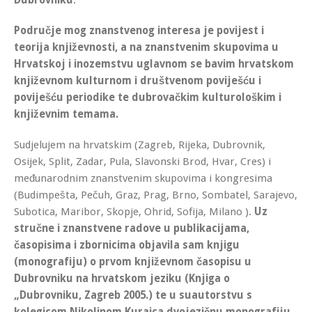
Područje mog znanstvenog interesa je povijest i
teorija književnosti, a na znanstvenim skupovima u
Hrvatskoj i inozemstvu uglavnom se bavim hrvatskom
književnom kulturnom i društvenom poviješću i
poviješću periodike te dubrovačkim kulturološkim i
književnim temama.
Sudjelujem na hrvatskim (Zagreb, Rijeka, Dubrovnik,
Osijek, Split, Zadar, Pula, Slavonski Brod, Hvar, Cres) i
međunarodnim znanstvenim skupovima i kongresima
(Budimpešta, Pečuh, Graz, Prag, Brno, Sombatel, Sarajevo,
Subotica, Maribor, Skopje, Ohrid, Sofija, Milano ).
Uz
stručne i znanstvene radove u publikacijama,
časopisima i zbornicima objavila sam knjigu
(monografiju) o prvom književnom časopisu u
Dubrovniku na hrvatskom jeziku (Knjiga o
„Dubrovniku, Zagreb 2005.) te u suautorstvu s
kolegicom Nikolinom Kuraica dvojezičnu monografiju