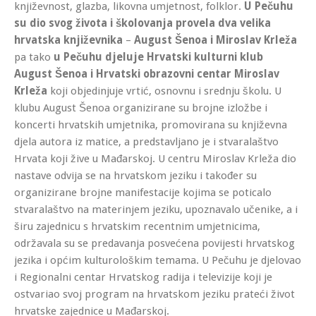
književnost, glazba, likovna umjetnost, folklor.
U Pečuhu
su dio svog života i školovanja provela dva velika
hrvatska književnika
–
August Šenoa i Miroslav Krleža
pa tako
u Pečuhu djeluje Hrvatski kulturni klub
August Šenoa i Hrvatski obrazovni centar Miroslav
Krleža
koji objedinjuje vrtić, osnovnu i srednju školu. U
klubu August Šenoa organizirane su brojne izložbe i
koncerti hrvatskih umjetnika, promovirana su književna
djela autora iz matice, a predstavljano je i stvaralaštvo
Hrvata koji žive u Mađarskoj. U centru Miroslav Krleža dio
nastave odvija se na hrvatskom jeziku i također su
organizirane brojne manifestacije kojima se poticalo
stvaralaštvo na materinjem jeziku, upoznavalo učenike, a i
širu zajednicu s hrvatskim recentnim umjetnicima,
održavala su se predavanja posvećena povijesti hrvatskog
jezika i općim kulturološkim temama. U Pečuhu je djelovao
i Regionalni centar Hrvatskog radija i televizije koji je
ostvariao svoj program na hrvatskom jeziku prateći život
hrvatske zajednice u Mađarskoj.