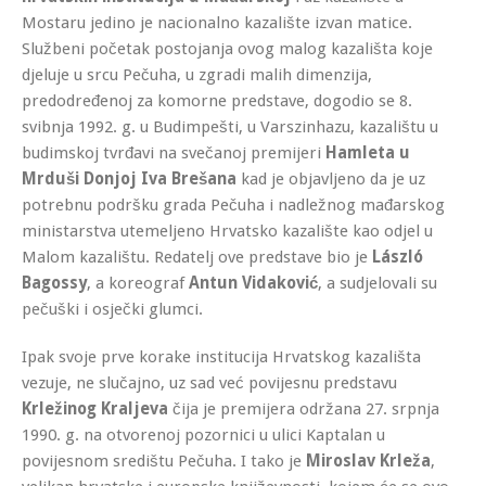
Mostaru jedino je nacionalno kazalište izvan matice.
Službeni početak postojanja ovog malog kazališta koje
djeluje u srcu Pečuha, u zgradi malih dimenzija,
predodređenoj za komorne predstave, dogodio se 8.
svibnja 1992. g. u Budimpešti, u Varszinhazu, kazalištu u
budimskoj tvrđavi na svečanoj premijeri
Hamleta u
Mrduši Donjoj Iva Brešana
kad je objavljeno da je uz
potrebnu podršku grada Pečuha i nadležnog mađarskog
ministarstva utemeljeno Hrvatsko kazalište kao odjel u
Malom kazalištu. Redatelj ove predstave bio je
László
Bagossy
, a koreograf
Antun Vidaković
, a sudjelovali su
pečuški i osječki glumci.
Ipak svoje prve korake institucija Hrvatskog kazališta
vezuje, ne slučajno, uz sad već povijesnu predstavu
Krležinog Kraljeva
čija je premijera održana 27. srpnja
1990. g. na otvorenoj pozornici u ulici Kaptalan u
povijesnom središtu Pečuha. I tako je
Miroslav Krleža
,