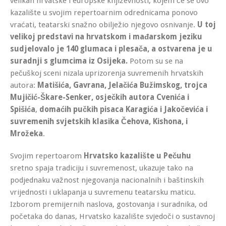
velikan hrvatske i europske književnosti, kojem će se ovo
kazalište u svojim repertoarnim odrednicama ponovo
vraćati, teatarski snažno obilježio njegovo osnivanje.
U toj
velikoj predstavi na hrvatskom i mađarskom jeziku
sudjelovalo je 140 glumaca i plesača, a ostvarena je u
suradnji s glumcima iz Osijeka.
Potom su se na
pečuškoj sceni nizala uprizorenja suvremenih hrvatskih
autora:
Matišića, Gavrana, Jelačića Bužimskog, trojca
Mujičić-Škare-Senker, osječkih autora Cvenića i
Spišića
,
domaćih pučkih pisaca Karagića i Jakočevića i
suvremenih svjetskih klasika Čehova, Kishona, i
Mrožeka
.
Svojim repertoarom
Hrvatsko kazalište u Pečuhu
sretno spaja tradiciju i suvremenost, ukazuje tako na
podjednaku važnost njegovanja nacionalnih i baštinskih
vrijednosti i uklapanja u suvremenu teatarsku maticu.
Izborom premijernih naslova, gostovanja i suradnika, od
početaka do danas, Hrvatsko kazalište svjedoči o sustavnoj