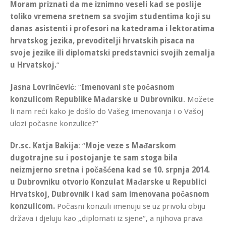
Moram priznati da me iznimno veseli kad se poslije
toliko vremena sretnem sa svojim studentima koji su
danas asistenti i profesori na katedrama i lektoratima
hrvatskog jezika, prevoditelji hrvatskih pisaca na
svoje jezike ili diplomatski predstavnici svojih zemalja
u Hrvatskoj.
”
Jasna Lovrinčević
: “
Imenovani ste počasnom
konzulicom Republike Mađarske u Dubrovniku
. Možete
li nam reći kako je došlo do Vašeg imenovanja i o Vašoj
ulozi počasne konzulice?”
Dr.sc. Katja Bakija
: “
Moje veze s Mađarskom
dugotrajne su i postojanje te sam stoga bila
neizmjerno sretna i počašćena kad se 10. srpnja 2014.
u Dubrovniku otvorio Konzulat Mađarske u Republici
Hrvatskoj, Dubrovnik i kad sam imenovana počasnom
konzulicom.
Počasni konzuli imenuju se uz privolu obiju
država i djeluju kao „diplomati iz sjene“, a njihova prava