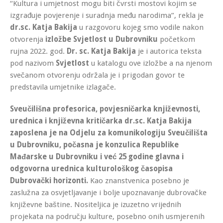
“Kultura i umjetnost mogu biti čvrsti mostovi kojim se
izgrađuje povjerenje i suradnja među narodima”, rekla je
dr.sc. Katja Bakija
u razgovoru kojeg smo vodile nakon
otvorenja
izložbe Svjetlost u Dubrovniku
početkom
rujna 2022. god.
Dr. sc. Katja Bakija
je i autorica teksta
pod nazivom
Svjetlost
u katalogu ove izložbe a na njenom
svečanom otvorenju održala je i prigodan govor te
predstavila umjetnike izlagače.
Sveučilišna profesorica, povjesničarka književnosti,
urednica i književna kritičarka dr.sc. Katja Bakija
zaposlena je na Odjelu za komunikologiju Sveučilišta
u Dubrovniku, počasna je konzulica Republike
Mađarske u Dubrovniku i već 25 godine glavna i
odgovorna urednica kulturološkog časopisa
Dubrovački horizonti.
Kao znanstvenica posebno je
zaslužna za osvjetljavanje i bolje upoznavanje dubrovačke
književne baštine. Nositeljica je izuzetno vrijednih
projekata na području kulture, posebno onih usmjerenih