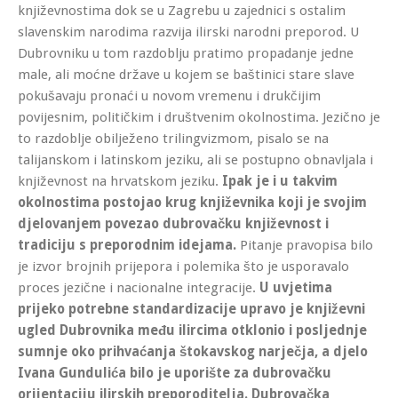
književnostima dok se u Zagrebu u zajednici s ostalim
slavenskim narodima razvija ilirski narodni preporod. U
Dubrovniku u tom razdoblju pratimo propadanje jedne
male, ali moćne države u kojem se baštinici stare slave
pokušavaju pronaći u novom vremenu i drukčijim
povijesnim, političkim i društvenim okolnostima. Jezično je
to razdoblje obilježeno trilingvizmom, pisalo se na
talijanskom i latinskom jeziku, ali se postupno obnavljala i
književnost na hrvatskom jeziku.
Ipak je i u takvim
okolnostima postojao krug književnika koji je svojim
djelovanjem povezao dubrovačku književnost i
tradiciju s preporodnim idejama.
Pitanje pravopisa bilo
je izvor brojnih prijepora i polemika što je usporavalo
proces jezične i nacionalne integracije.
U uvjetima
prijeko potrebne standardizacije upravo je književni
ugled Dubrovnika među ilircima otklonio i posljednje
sumnje oko prihvaćanja štokavskog narječja, a djelo
Ivana Gundulića bilo je uporište za dubrovačku
orijentaciju ilirskih preporoditelja. Dubrovačka