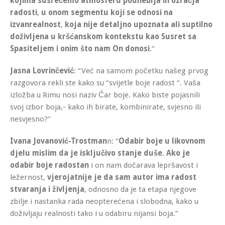
kojima susrećemo atmosferu podneblja ili ozračja
radosti
,
u onom segmentu koji se odnosi na
izvanrealnost
,
koja nije detaljno upoznata ali suptilno
doživljena u kršćanskom kontekstu kao Susret sa
Spasiteljem i onim što nam On donosi
.”
Jasna Lovrinčević
: “Već na samom početku našeg prvog
razgovora rekli ste kako su “svijetle boje radost “. Vaša
izložba u Rimu nosi naziv Čar boje. Kako biste pojasnili
svoj izbor boja,- kako ih birate, kombinirate, svjesno ili
nesvjesno?”
Ivana Jovanović-Trostman
n: “
Odabir boje u likovnom
djelu mislim da je isključivo stanje duše
.
Ako je
odabir boje radostan
i on nam dočarava lepršavost i
ležernost,
vjerojatnije je da sam autor ima radost
stvaranja i življenja
, odnosno da je ta etapa njegove
zbilje i nastanka rada neopterećena i slobodna, kako u
doživljaju realnosti tako i u odabiru nijansi boja.”