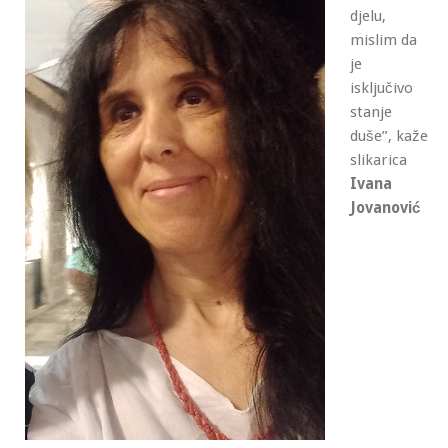
djelu,
mislim da
je
isključivo
stanje
duše”
, kaže
slikarica
Ivana
Jovanović