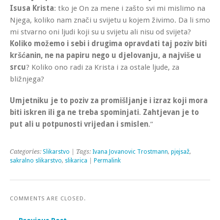
Isusa Krista
: tko je On za mene i zašto svi mi mislimo na
Njega, koliko nam znači u svijetu u kojem živimo. Da li smo
mi stvarno oni ljudi koji su u svijetu ali nisu od svijeta?
Koliko možemo i sebi i drugima opravdati taj poziv biti
kršćanin, ne na papiru nego u djelovanju, a najviše u
srcu
? Koliko ono radi za Krista i za ostale ljude, za
bližnjega?
Umjetniku je to poziv za promišljanje i izraz koji mora
biti iskren ili ga ne treba spominjati
.
Zahtjevan je to
put ali u potpunosti vrijedan i smislen
.”
Categories:
Slikarstvo
| Tags:
Ivana Jovanovic Trostmann
,
pjejsaž
,
sakralno slikarstvo
,
slikarica
|
Permalink
COMMENTS ARE CLOSED.