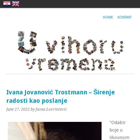
HOME
KONTAKT
Ivana Jovanović Trostmann – Širenje
radosti kao poslanje
June 27, 2022
by Jasna Lovrinčević
“Odabir
boje u
likovnom