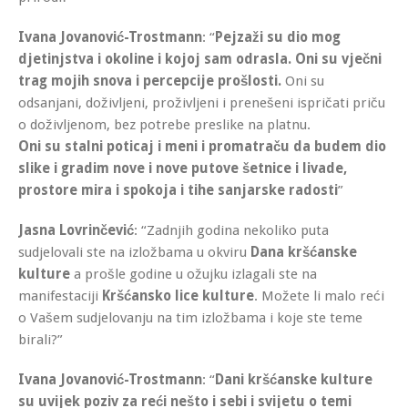
Ivana Jovanović-Trostmann
: “
Pejzaži su dio mog
djetinjstva i okoline i kojoj sam odrasla. Oni su vječni
trag mojih snova i percepcije prošlosti.
Oni su
odsanjani, doživljeni, proživljeni i prenešeni ispričati priču
o doživljenom, bez potrebe preslike na platnu.
Oni su stalni poticaj i meni i promatraču da budem dio
slike i gradim nove i nove putove šetnice i livade,
prostore mira i spokoja i tihe sanjarske radosti
”
Jasna Lovrinčević
: “Zadnjih godina nekoliko puta
sudjelovali ste na izložbama u okviru
Dana kršćanske
kulture
a prošle godine u ožujku izlagali ste na
manifestaciji
Kršćansko lice kulture
. Možete li malo reći
o Vašem sudjelovanju na tim izložbama i koje ste teme
birali?”
Ivana Jovanović-Trostmann
: “
Dani kršćanske kulture
su uvijek poziv za reći nešto i sebi i svijetu o temi