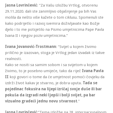
Jasna Lovrinčević
: “Za Vašu izložbu Vrtlog, otvorenu
29.11.2020. dali ste zanimljivo objašnjenje pa bih Vas
molila da nešto više kažete o tom ciklusu. Spomenuli ste
kako podrijetlo i razvoj svemira doživljavate kao Božje
djelo i to me potsjetilo na Pismo umjetnicima Pape Pavla
Ivana II i njegov poziv umjetnicima.”
Ivana Jovanović-Trostmann
: “Svijet u kojem živimo
prilično je izazovan, stoga je Vrtlog jedan izvadak iz takve
realnosti.
Kako se nositi sa samim sobom i sa svijetom u kojem
živimo, to je posebno umijeće, tako da riječ
Ivana Pavla
II
koji govori o tome da će umjetnost pomoći čovjeku da
izdrži život kakav je stvarno, je dobra uputa.
Tada se
pojedinac fokusira na lijepi izričaj svoje duše ili bar
pokuša da izgradi neki ljepši i bolji svijet, pa bar
vizualno gradeći jednu novu stvarnost
.”
Jasna Lovrinčević
:”Tema izložbe na 28. internacionalnom