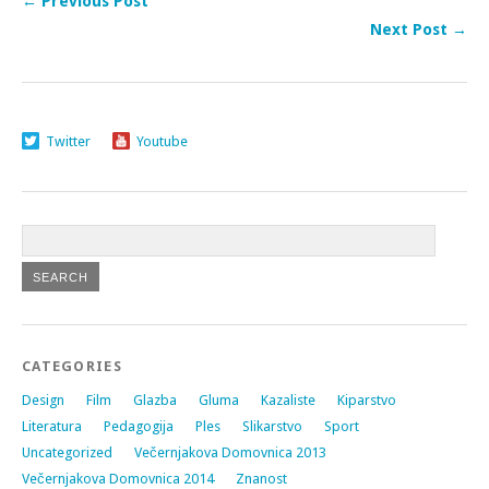
← Previous Post
Next Post →
Twitter
Youtube
CATEGORIES
Design
Film
Glazba
Gluma
Kazaliste
Kiparstvo
Literatura
Pedagogija
Ples
Slikarstvo
Sport
Uncategorized
Večernjakova Domovnica 2013
Večernjakova Domovnica 2014
Znanost