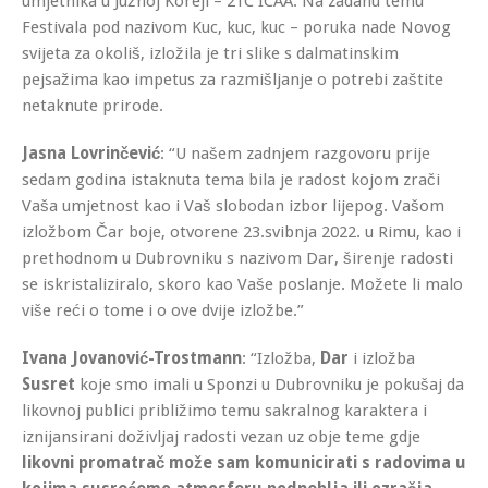
umjetnika u Južnoj Koreji – 21C ICAA. Na zadanu temu
Festivala pod nazivom Kuc, kuc, kuc – poruka nade Novog
svijeta za okoliš, izložila je tri slike s dalmatinskim
pejsažima kao impetus za razmišljanje o potrebi zaštite
netaknute prirode.
Jasna Lovrinčević
: “U našem zadnjem razgovoru prije
sedam godina istaknuta tema bila je radost kojom zrači
Vaša umjetnost kao i Vaš slobodan izbor lijepog. Vašom
izložbom Čar boje, otvorene 23.svibnja 2022. u Rimu, kao i
prethodnom u Dubrovniku s nazivom Dar, širenje radosti
se iskristaliziralo, skoro kao Vaše poslanje. Možete li malo
više reći o tome i o ove dvije izložbe.”
Ivana Jovanović-Trostmann
: “Izložba,
Dar
i izložba
Susret
koje smo imali u Sponzi u Dubrovniku je pokušaj da
likovnoj publici približimo temu sakralnog karaktera i
iznijansirani doživljaj radosti vezan uz obje teme gdje
likovni promatrač može sam komunicirati s radovima u