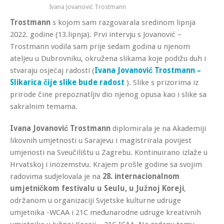
Ivana Jovanović Trostmann
Trostmann
s kojom sam razgovarala sredinom lipnja
2022. godine (13.lipnja). Prvi intervju s Jovanović –
Trostmann vodila sam prije sedam godina u njenom
ateljeu u Dubrovniku, okružena slikama koje podižu duh i
stvaraju osjećaj radosti (
Ivana Jovanović Trostmann –
Slikarica čije slike bude radost
). Slike s prizorima iz
prirode čine prepoznatljiv dio njenog opusa kao i slike sa
sakralnim temama.
Ivana Jovanović Trostmann
diplomirala je na Akademiji
likovnih umjetnosti u Sarajevu i magistrirala povijest
umjenosti na Sveučilištu u Zagrebu. Kontinuirano izlaže u
Hrvatskoj i inozemstvu. Krajem prošle godine sa svojim
radovima sudjelovala je na
28. internacionalnom
umjetničkom festivalu u Seulu, u Južnoj Koreji
,
održanom u organizaciji Svjetske kulturne udruge
umjetnika -WCAA i 21C međunarodne udruge kreativnih