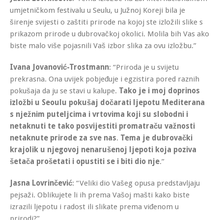
umjetničkom festivalu u Seulu, u Južnoj Koreji bila je
širenje svijesti o zaštiti prirode na kojoj ste izložili slike s
prikazom prirode u dubrovačkoj okolici. Molila bih Vas ako
biste malo više pojasnili Vaš izbor slika za ovu izložbu.”
Ivana Jovanović-Trostmann
: “Priroda je u svijetu
prekrasna. Ona uvijek pobjeđuje i egzistira pored raznih
pokušaja da ju se stavi u kalupe.
Tako je i moj doprinos
izložbi u Seoulu pokušaj dočarati ljepotu Mediterana
s nježnim puteljcima i vrtovima koji su slobodni i
netaknuti te tako posvijestiti promatraču važnosti
netaknute prirode za sve nas
.
Tema je dubrovački
krajolik u njegovoj nenarušenoj ljepoti koja poziva
šetača prošetati i opustiti se i biti dio nje
.”
Jasna Lovrinčević
: “Veliki dio Vašeg opusa predstavljaju
pejsaži. Oblikujete li ih prema Vašoj mašti kako biste
izrazili ljepotu i radost ili slikate prema viđenom u
prirodi?”