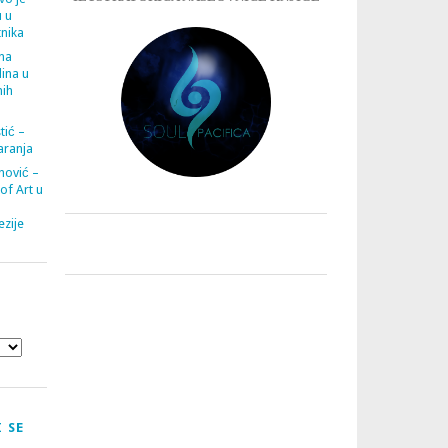
u u
tnika
ana
ina u
nih
tić –
aranja
nović –
 of Art u
zije
 SE