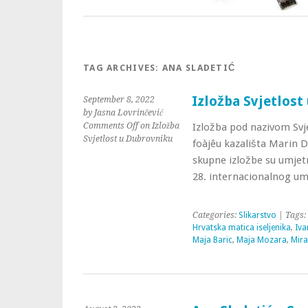
TAG ARCHIVES:
ANA SLADETIĆ
Izložba Svjetlost
September 8, 2022
by Jasna Lovrinčević
Comments Off
on Izložba
Izložba pod nazivom Svj
Svjetlost u Dubrovniku
foàjêu kazališta Marin Dr
skupne izložbe su umjetn
28. internacionalnog umj
Categories:
Slikarstvo
| Tags:
Hrvatska matica iseljenika
,
Iva
Maja Baric
,
Maja Mozara
,
Mira