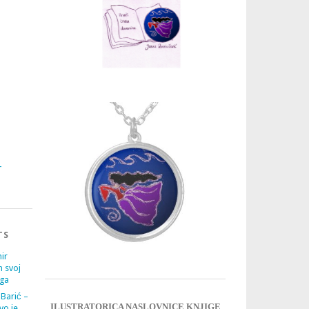
3
4
TS
ir
m svoj
ega
 Barić –
ILUSTRATORICA NASLOVNICE KNJIGE
vo je