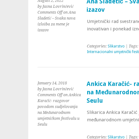
Ana Sladetić – Sv
August 2, 2022
by Jasna Lovrinčević
izazov
Comments Off
on Ana
Sladetić – Svaka nova
Umjetnički rad svestrane
izložba za mene je
inovativan i ponekad izn
izazov
Categories:
Slikarstvo
| Tags:
Internacionalni umjetnički fest
Ankica Karačić- 
January 14, 2018
by Jasna Lovrinčević
na Međunarodnom
Comments Off
on Ankica
Seulu
Karačić- razgovor
povodom sudjelovanja
Slikarica Ankica Karačić
na Međunarodnom
umjetničkom festivalu u
međunarodnom umjetnič
Seulu
Categories:
Slikarstvo
| Tags: