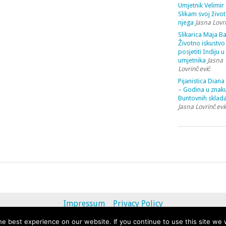
Umjetnik Velimir 
Slikam svoj život
njega
Jasna Lovr
Slikarica Maja Ba
Životno iskustvo 
posjetiti Indiju u
umjetnika
Jasna
Lovrinčević
Pijanistica Diana
– Godina u znak
Buntovnih sklada
Jasna Lovrinčevi
Impressum
Privacy Policy
e best experience on our website. If you continue to use this site we w
© 2013 - 2020 uvihoruvremena.com. Alle Rechte vorbehalten.