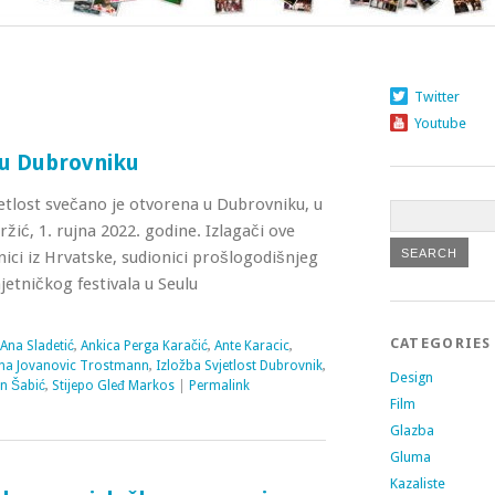
Twitter
Youtube
 u Dubrovniku
etlost svečano je otvorena u Dubrovniku, u
žić, 1. rujna 2022. godine. Izlagači ove
ici iz Hrvatske, sudionici prošlogodišnjeg
etničkog festivala u Seulu
CATEGORIES
Ana Sladetić
,
Ankica Perga Karačić
,
Ante Karacic
,
na Jovanovic Trostmann
,
Izložba Svjetlost Dubrovnik
,
Design
n Šabić
,
Stijepo Gleđ Markos
|
Permalink
Film
Glazba
Gluma
Kazaliste