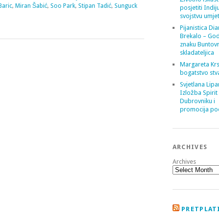
Baric
,
Miran Šabić
,
Soo Park
,
Stipan Tadić
,
Sunguck
posjetiti Indij
svojstvu umje
Pijanistica Di
Brekalo – God
znaku Buntov
skladateljica
Margareta Krs
bogatstvo stv
Svjetlana Lipa
Izložba Spirit
Dubrovniku i
promocija poe
ARCHIVES
Archives
PRETPLATI