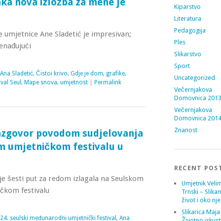
aka nova izložba za mene je
Kiparstvo
Literatura
Pedagogija
 umjetnice Ane Sladetić je impresivan;
Ples
enađujući
Slikarstvo
Sport
Ana Sladetić
,
Čistoi krivo
,
Gdje je dom
,
grafike
,
Uncategorized
ival Seul
,
Mape snova
,
umjetnost
|
Permalink
Večernjakova
Domovnica 201
Večernjakova
Domovnica 201
Znanost
razgovor povodom sudjelovanja
 umjetničkom festivalu u
RECENT POS
 je šesti put za redom izlagala na Seulskom
Umjetnik Velim
kom festivalu
Trnski – Slika
život i oko nj
Slikarica Maja
24. seulski međunarodni umjetnički festival
,
Ana
Životno iskust