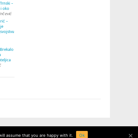
Trnski –
 i oko
inčević
rić –
je
 svojstvu
 Brekalo
u
teljica
ć
ill assume that you are happy with it.
Ok