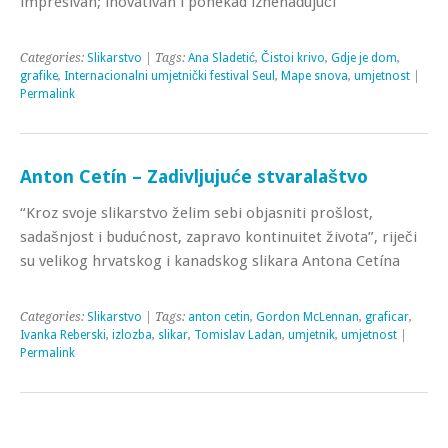
impresivan; inovativan i ponekad iznenađujući
Categories:
Slikarstvo
| Tags:
Ana Sladetić
,
Čistoi krivo
,
Gdje je dom
,
grafike
,
Internacionalni umjetnički festival Seul
,
Mape snova
,
umjetnost
|
Permalink
Anton Cetín – Zadivljujuće stvaralaštvo
“Kroz svoje slikarstvo želim sebi objasniti prošlost,
sadašnjost i budućnost, zapravo kontinuitet života”, riječi
su velikog hrvatskog i kanadskog slikara Antona Cetína
Categories:
Slikarstvo
| Tags:
anton cetin
,
Gordon McLennan
,
graficar
,
Ivanka Reberski
,
izlozba
,
slikar
,
Tomislav Ladan
,
umjetnik
,
umjetnost
|
Permalink