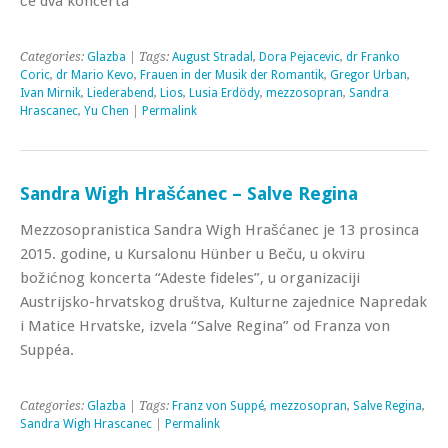
će dva koncerta
Categories:
Glazba
| Tags:
August Stradal
,
Dora Pejacevic
,
dr Franko
Coric
,
dr Mario Kevo
,
Frauen in der Musik der Romantik
,
Gregor Urban
,
Ivan Mirnik
,
Liederabend
,
Lios
,
Lusia Erdödy
,
mezzosopran
,
Sandra
Hrascanec
,
Yu Chen
|
Permalink
Sandra Wigh Hrašćanec – Salve Regina
Mezzosopranistica Sandra Wigh Hrašćanec je 13 prosinca
2015. godine, u Kursalonu Hünber u Beču, u okviru
božićnog koncerta “Adeste fideles”, u organizaciji
Austrijsko-hrvatskog društva, Kulturne zajednice Napredak
i Matice Hrvatske, izvela “Salve Regina” od Franza von
Suppéa.
Categories:
Glazba
| Tags:
Franz von Suppé
,
mezzosopran
,
Salve Regina
,
Sandra Wigh Hrascanec
|
Permalink