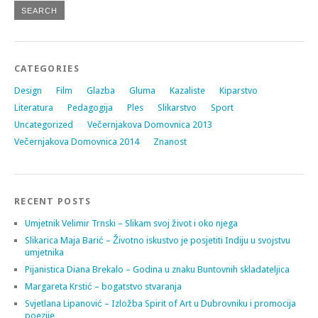
CATEGORIES
Design
Film
Glazba
Gluma
Kazaliste
Kiparstvo
Literatura
Pedagogija
Ples
Slikarstvo
Sport
Uncategorized
Večernjakova Domovnica 2013
Večernjakova Domovnica 2014
Znanost
RECENT POSTS
Umjetnik Velimir Trnski – Slikam svoj život i oko njega
Slikarica Maja Barić – Životno iskustvo je posjetiti Indiju u svojstvu
umjetnika
Pijanistica Diana Brekalo – Godina u znaku Buntovnih skladateljica
Margareta Krstić – bogatstvo stvaranja
Svjetlana Lipanović – Izložba Spirit of Art u Dubrovniku i promocija
poezije