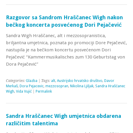
Razgovor sa Sandrom Hraščanec Wigh nakon
bečkog koncerta posvećenog Dori Pejačević
Sandra Wigh Hraščanec, alt i mezzosopranistica,
briljantna umjetnica, poznata po promociji Dore Pejačević,
nastupila je na bečkom koncertu posvećenom Dori
Pejačević “Kammermusikalisches zum 130 Geburtstag von
Dora Pejačević”
Categories:
Glazba
| Tags:
alt
,
Austrijsko hrvatsko društvo
,
Davor
Merkaš
,
Dora Pejacevic
,
mezzosopran
,
Nikolina Ljiljak
,
Sandra Hrašćanec
Wigh
,
Vida Vujić
|
Permalink
Sandra Hraščanec Wigh umjetnica obdarena
različitim talentima