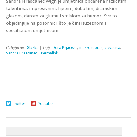
Sandra Hraščanec Wigh je umjetnica obdarena različitim
talentima: impresivnim, lijepim, dubokim, dramskim
glasom, darom za glumu i smislom za humor. Sve to
objedinjuje na pozornici, što je čini izuzeznom i
specifičnom umjetnicom.
Categories:
Glazba
| Tags:
Dora Pejacevic
,
mezzosopran
,
pjevacica
,
Sandra Hrascanec
|
Permalink
Twitter
Youtube