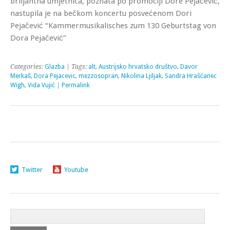
briljantna umjetnica, poznata po promociji Dore Pejačević,
nastupila je na bečkom koncertu posvećenom Dori
Pejačević “Kammermusikalisches zum 130 Geburtstag von
Dora Pejačević”
Categories:
Glazba
| Tags:
alt
,
Austrijsko hrvatsko društvo
,
Davor
Merkaš
,
Dora Pejacevic
,
mezzosopran
,
Nikolina Ljiljak
,
Sandra Hrašćanec
Wigh
,
Vida Vujić
|
Permalink
Twitter
Youtube