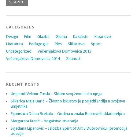
CATEGORIES
Design
Film
Glazba
Gluma
Kazaliste
Kiparstvo
Literatura
Pedagogija
Ples
Slikarstvo
Sport
Uncategorized
Večernjakova Domovnica 2013
Večernjakova Domovnica 2014
Znanost
RECENT POSTS
Umjetnik Velimir Trnski – Slikam svoj život i oko njega
Slikarica Maja Barić – Životno iskustvo je posjetiti Indiju u svojstvu
umjetnika
Pijanistica Diana Brekalo – Godina u znaku Buntovnih skladateljica
Margareta Krstić – bogatstvo stvaranja
Svjetlana Lipanović – Izložba Spirit of Art u Dubrovniku i promocija
poezije