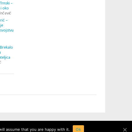
Trnski –
 i oko
inčević
rić –
je
 svojstvu
 Brekalo
u
teljica
ć
ill assume that you are happy with it.
Ok