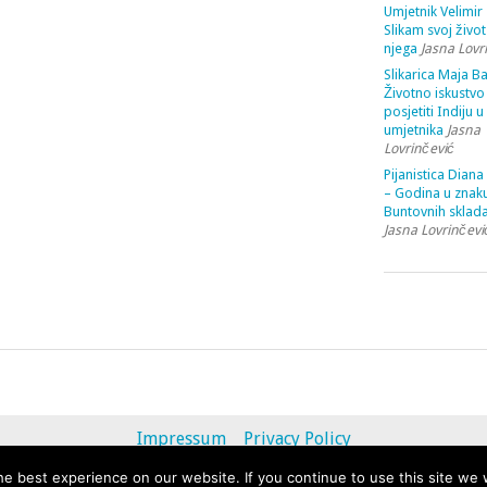
Umjetnik Velimir 
Slikam svoj život
njega
Jasna Lovr
Slikarica Maja Ba
Životno iskustvo 
posjetiti Indiju u
umjetnika
Jasna
Lovrinčević
Pijanistica Diana
– Godina u znak
Buntovnih sklada
Jasna Lovrinčevi
Impressum
Privacy Policy
e best experience on our website. If you continue to use this site we w
© 2013 - 2020 uvihoruvremena.com. Alle Rechte vorbehalten.