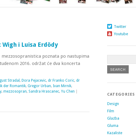
Twitter
Youtube
 Wigh i Luisa Erdödy
 mezzosopranistica poznata po nastupima
u studenom 2016. održat će dva koncerta
gust Stradal
,
Dora Pejacevic
,
dr Franko Coric
,
dr
ik der Romantik
,
Gregor Urban
,
Ivan Mirnik
,
y
,
mezzosopran
,
Sandra Hrascanec
,
Yu Chen
|
CATEGORIES
Design
Film
Glazba
Gluma
Kazaliste