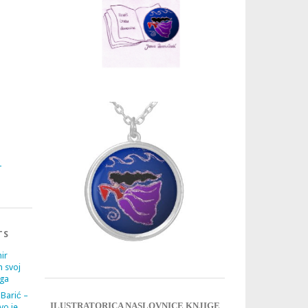
3
4
TS
ir
m svoj
ega
 Barić –
ILUSTRATORICA NASLOVNICE KNJIGE
vo je