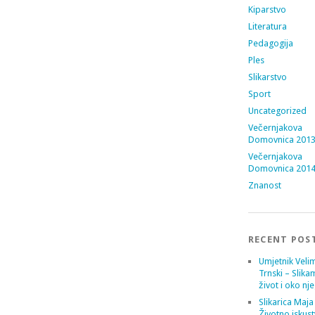
Kiparstvo
Literatura
Pedagogija
Ples
Slikarstvo
Sport
Uncategorized
Večernjakova
Domovnica 201
Večernjakova
Domovnica 201
Znanost
RECENT POS
Umjetnik Velim
Trnski – Slika
život i oko nj
Slikarica Maja
Životno iskust