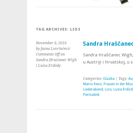
TAG ARCHIVES:
LIOS
Sandra Hraščanec
November 8, 2016
by Jasna Lovrinčević
Comments Off
on
Sandra Hraščanec Wigh,
Sandra Hraščanec Wigh
u Austriji i Hrvatskoj, 
i Luisa Erdödy
Categories:
Glazba
| Tags:
Au
Mario Kevo
,
Frauen in der Mus
Liederabend
,
Lios
,
Lusia Erdöd
Permalink