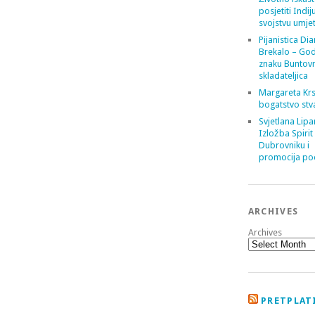
posjetiti Indij
svojstvu umje
Pijanistica Di
Brekalo – God
znaku Buntov
skladateljica
Margareta Krs
bogatstvo stv
Svjetlana Lipa
Izložba Spirit
Dubrovniku i
promocija poe
ARCHIVES
Archives
PRETPLATI