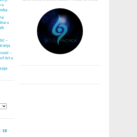
u u
tnika
ana
ina u
nih
tić –
aranja
nović –
 of Art u
zije
 SE