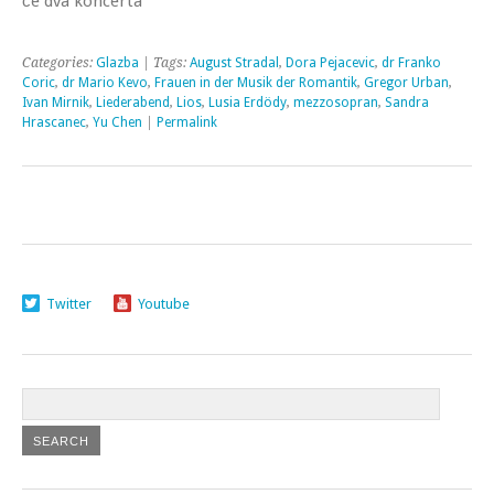
će dva koncerta
Categories:
Glazba
| Tags:
August Stradal
,
Dora Pejacevic
,
dr Franko
Coric
,
dr Mario Kevo
,
Frauen in der Musik der Romantik
,
Gregor Urban
,
Ivan Mirnik
,
Liederabend
,
Lios
,
Lusia Erdödy
,
mezzosopran
,
Sandra
Hrascanec
,
Yu Chen
|
Permalink
Twitter
Youtube