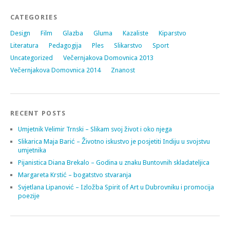
CATEGORIES
Design
Film
Glazba
Gluma
Kazaliste
Kiparstvo
Literatura
Pedagogija
Ples
Slikarstvo
Sport
Uncategorized
Večernjakova Domovnica 2013
Večernjakova Domovnica 2014
Znanost
RECENT POSTS
Umjetnik Velimir Trnski – Slikam svoj život i oko njega
Slikarica Maja Barić – Životno iskustvo je posjetiti Indiju u svojstvu
umjetnika
Pijanistica Diana Brekalo – Godina u znaku Buntovnih skladateljica
Margareta Krstić – bogatstvo stvaranja
Svjetlana Lipanović – Izložba Spirit of Art u Dubrovniku i promocija
poezije