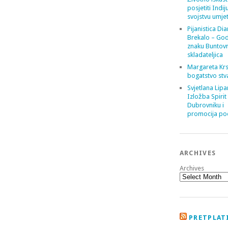
posjetiti Indij
svojstvu umje
Pijanistica Di
Brekalo – God
znaku Buntov
skladateljica
Margareta Krs
bogatstvo stv
Svjetlana Lipa
Izložba Spirit
Dubrovniku i
promocija poe
ARCHIVES
Archives
PRETPLATI