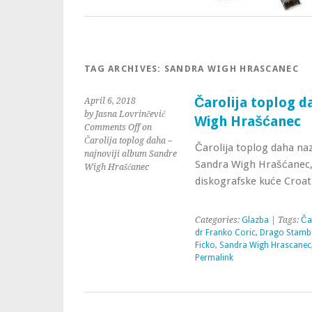
TAG ARCHIVES:
SANDRA WIGH HRASCANEC
Čarolija toplog d
April 6, 2018
by Jasna Lovrinčević
Wigh Hrašćanec
Comments Off
on
Čarolija toplog daha –
Čarolija toplog daha naz
najnoviji album Sandre
Sandra Wigh Hrašćanec, o
Wigh Hrašćanec
diskografske kuće Croat
Categories:
Glazba
| Tags:
Ča
dr Franko Coric
,
Drago Stamb
Ficko
,
Sandra Wigh Hrascanec
Permalink