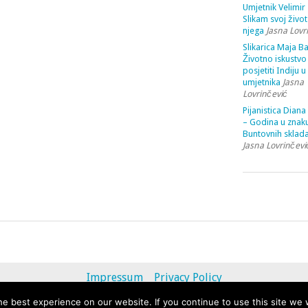
Umjetnik Velimir 
Slikam svoj život
njega
Jasna Lovr
Slikarica Maja Ba
Životno iskustvo 
posjetiti Indiju u
umjetnika
Jasna
Lovrinčević
Pijanistica Diana
– Godina u znak
Buntovnih sklada
Jasna Lovrinčevi
Impressum
Privacy Policy
e best experience on our website. If you continue to use this site we w
© 2013 - 2020 uvihoruvremena.com. Alle Rechte vorbehalten.