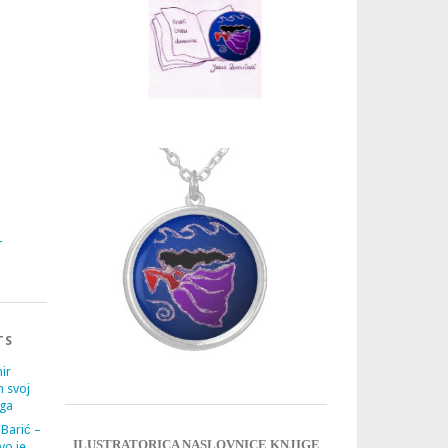
3
4
TS
ir
m svoj
ega
 Barić –
ILUSTRATORICA NASLOVNICE KNJIGE
vo je