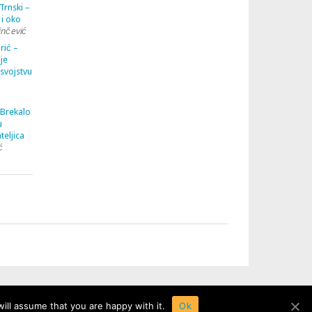
Trnski –
 i oko
inčević
rić –
je
 svojstvu
 Brekalo
u
teljica
ć
ill assume that you are happy with it.
Ok