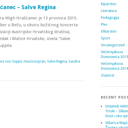
Kiparstvo
ćanec – Salve Regina
Literatura
a Wigh Hrašćanec je 13 prosinca 2015.
Pedagogija
ber u Beču, u okviru božićnog koncerta
Ples
izaciji Austrijsko-hrvatskog društva,
Slikarstvo
dak i Matice Hrvatske, izvela “Salve
Sport
uppéa.
Uncategorized
Večernjakova
Domovnica 201
anz von Suppé
,
mezzosopran
,
Salve Regina
,
Sandra
Večernjakova
Domovnica 201
Znanost
RECENT POS
Umjetnik Velim
Trnski – Slika
život i oko nj
Slikarica Maja
Životno iskust