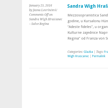
Sandra Wigh Hraš
January 25, 2016
by Jasna Lovrinčević
Comments Off
on
Mezzosopranistica Sandr
Sandra Wigh Hrašćanec
godine, u Kursalonu Hün
– Salve Regina
“Adeste fideles”, u organ
Kulturne zajednice Napre
Regina” od Franza von S
Categories:
Glazba
| Tags:
Fr
Wigh Hrascanec
|
Permalink