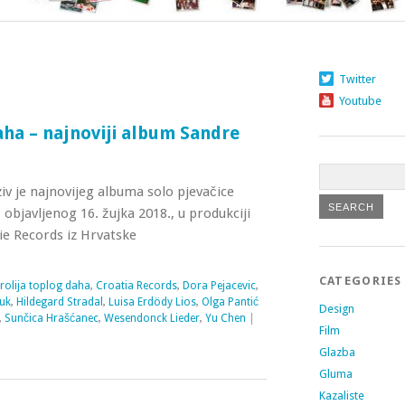
Twitter
Youtube
aha – najnoviji album Sandre
iv je najnovijeg albuma solo pjevačice
bjavljenog 16. žujka 2018., u produkciji
ie Records iz Hrvatske
CATEGORIES
rolija toplog daha
,
Croatia Records
,
Dora Pejacevic
,
uk
,
Hildegard Stradal
,
Luisa Erdödy Lios
,
Olga Pantić
Design
,
Sunčica Hrašćanec
,
Wesendonck Lieder
,
Yu Chen
|
Film
Glazba
Gluma
Kazaliste