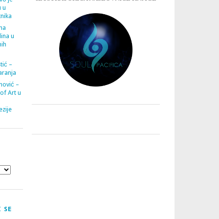
u u
tnika
ana
ina u
nih
tić –
aranja
nović –
 of Art u
zije
 SE