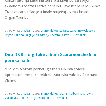
Konzervatoriju Katarina Gurska u Madridu, sa svojom
skladbom Tocatta Festiva na temu Slave iz opere M. Glinke
Život za cara, ušao je u finale natječaja New Classics –
Organ Taurida
Categories:
Glazba
| Tags:
Bruno Vlahek
,
Lada Labzina
,
New Classics –
Organ Taurida
,
orgulje
,
skladatelj
,
Tocatta Festiva
|
Permalink
Duo D&B – digitalni album Scaramouche kao
poruka nade
“U ovom teškom periodu glazba s albuma donosi
optimizam i veselje”, rekli su Dubravka Vukalović i Bruno
Vlahek
Categories:
Glazba
| Tags:
Bruno Vlahek
,
Digitalni album
,
Dubravka
Vukalović
,
Duo B&D
,
Pijanistički duo
|
Permalink