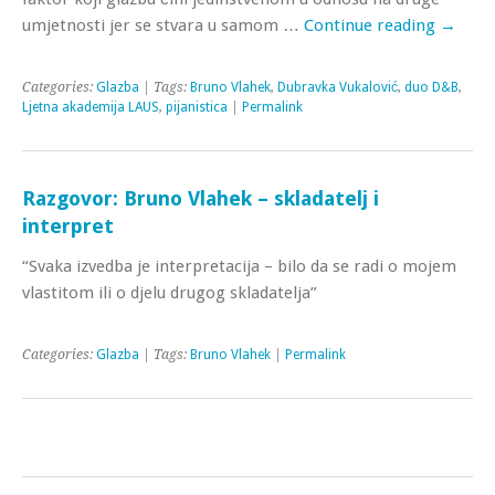
umjetnosti jer se stvara u samom …
Continue reading
→
Categories:
Glazba
| Tags:
Bruno Vlahek
,
Dubravka Vukalović
,
duo D&B
,
Ljetna akademija LAUS
,
pijanistica
|
Permalink
Razgovor: Bruno Vlahek – skladatelj i
interpret
“Svaka izvedba je interpretacija – bilo da se radi o mojem
vlastitom ili o djelu drugog skladatelja”
Categories:
Glazba
| Tags:
Bruno Vlahek
|
Permalink