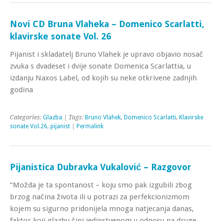
Novi CD Bruna Vlaheka – Domenico Scarlatti,
klavirske sonate Vol. 26
Pijanist i skladatelj Bruno Vlahek je upravo objavio nosač
zvuka s dvadeset i dvije sonate Domenica Scarlattia, u
izdanju Naxos Label, od kojih su neke otkrivene zadnjih
godina
Categories:
Glazba
| Tags:
Bruno Vlahek
,
Domenico Scarlatti
,
Klavirske
sonate Vol.26
,
pijanist
|
Permalink
Pijanistica Dubravka Vukalović – Razgovor
“Možda je ta spontanost – koju smo pak izgubili zbog
brzog načina života ili u potrazi za perfekcionizmom
kojem su sigurno pridonijela mnoga natjecanja danas,
faktor koji glazbu čini jedinstvenom u odnosu na druge