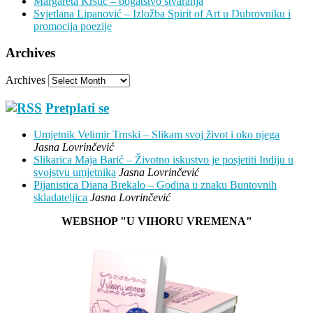
Margareta Krstić – bogatstvo stvaranja
Svjetlana Lipanović – Izložba Spirit of Art u Dubrovniku i
promocija poezije
Archives
Archives
Pretplati se
Umjetnik Velimir Trnski – Slikam svoj život i oko njega
Jasna Lovrinčević
Slikarica Maja Barić – Životno iskustvo je posjetiti Indiju u
svojstvu umjetnika
Jasna Lovrinčević
Pijanistica Diana Brekalo – Godina u znaku Buntovnih
skladateljica
Jasna Lovrinčević
WEBSHOP "U VIHORU VREMENA"