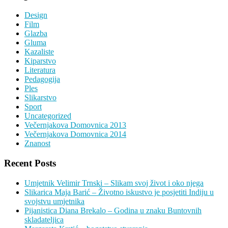
Design
Film
Glazba
Gluma
Kazaliste
Kiparstvo
Literatura
Pedagogija
Ples
Slikarstvo
Sport
Uncategorized
Večernjakova Domovnica 2013
Večernjakova Domovnica 2014
Znanost
Recent Posts
Umjetnik Velimir Trnski – Slikam svoj život i oko njega
Slikarica Maja Barić – Životno iskustvo je posjetiti Indiju u
svojstvu umjetnika
Pijanistica Diana Brekalo – Godina u znaku Buntovnih
skladateljica