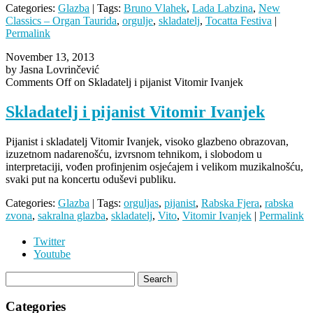
Categories:
Glazba
| Tags:
Bruno Vlahek
,
Lada Labzina
,
New
Classics – Organ Taurida
,
orgulje
,
skladatelj
,
Tocatta Festiva
|
Permalink
November 13, 2013
by Jasna Lovrinčević
Comments Off
on Skladatelj i pijanist Vitomir Ivanjek
Skladatelj i pijanist Vitomir Ivanjek
Pijanist i skladatelj Vitomir Ivanjek, visoko glazbeno obrazovan,
izuzetnom nadarenošću, izvrsnom tehnikom, i slobodom u
interpretaciji, vođen profinjenim osjećajem i velikom muzikalnošću,
svaki put na koncertu oduševi publiku.
Categories:
Glazba
| Tags:
orguljas
,
pijanist
,
Rabska Fjera
,
rabska
zvona
,
sakralna glazba
,
skladatelj
,
Vito
,
Vitomir Ivanjek
|
Permalink
Twitter
Youtube
Categories