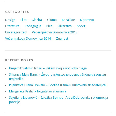
CATEGORIES
Design
Film
Glazba
Gluma
Kazaliste
Kiparstvo
Literatura
Pedagogija
Ples
Slikarstvo
Sport
Uncategorized
Večernjakova Domovnica 2013
Večernjakova Domovnica 2014
Znanost
RECENT POSTS
Umjetnik Velimir Trnski – Slikam svoj život i oko njega
Slikarica Maja Barić – Životno iskustvo je posjetiti Indiju u svojstvu
umjetnika
Pijanistica Diana Brekalo – Godina u znaku Buntovnih skladateljica
Margareta Krstić – bogatstvo stvaranja
Svjetlana Lipanović – Izložba Spirit of Art u Dubrovniku i promocija
poezije