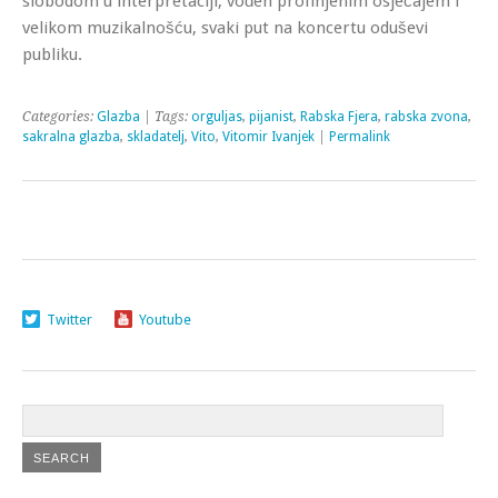
slobodom u interpretaciji, vođen profinjenim osjećajem i
velikom muzikalnošću, svaki put na koncertu oduševi
publiku.
Categories:
Glazba
| Tags:
orguljas
,
pijanist
,
Rabska Fjera
,
rabska zvona
,
sakralna glazba
,
skladatelj
,
Vito
,
Vitomir Ivanjek
|
Permalink
Twitter
Youtube