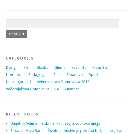
CATEGORIES
Design
Film
Glazba
Gluma
Kazaliste
Kiparstvo
Literatura
Pedagogija
Ples
Slikarstvo
Sport
Uncategorized
Večernjakova Domovnica 2013
Večernjakova Domovnica 2014
Znanost
RECENT POSTS
Umjetnik Velimir Trnski – Slikam svoj život i oko njega
Slikarica Maja Barić – Životno iskustvo je posjetiti Indiju u svojstvu