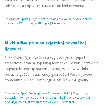
svoje WBU – titule u supersrednjoj kategoriji koja će se
održati 4. srpnja 2015. u Martfeldu kod Bremena
Categories:
Sport
| Tags:
boks
,
nikki adler
,
nikolina orlovic
,
Szilvie
Szabados
,
WBC pojas
,
WBU pojas
|
Permalink
Nikki Adler prva na svjetskoj boksačkoj
ljestvici
Nikki Adler, Njemica hrvatskog podrijetla, lijepa i
atraktivna, prva na svjetskoj boksačkoj ljestvici, prvakinja
svijeta u kategorijama WBU, WIBA, WBF i WBC, bila je
počasna gošća na završnoj, gala večeri Večernjakove
domovnice, u Bad Homburgu 8. ožujka 2014. godine.
Categories:
Sport
,
Večernjakova Domovnica 2014
| Tags:
boks
,
boksacica
,
domovnica 2014
,
nikki adler
,
nikolina orlovic
,
svjetska
prvakinja
,
vecernjakova domovnica 2014
|
Permalink