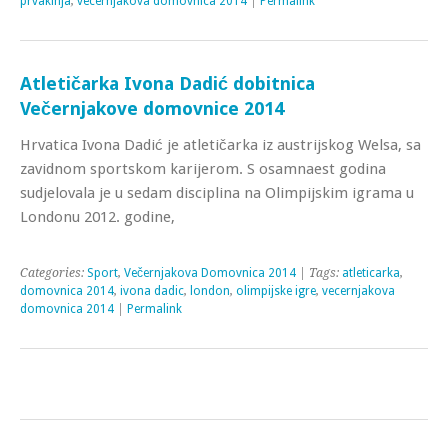
prvakinja
,
vecernjakova domovnica 2014
|
Permalink
Atletičarka Ivona Dadić dobitnica
Večernjakove domovnice 2014
Hrvatica Ivona Dadić je atletičarka iz austrijskog Welsa, sa
zavidnom sportskom karijerom. S osamnaest godina
sudjelovala je u sedam disciplina na Olimpijskim igrama u
Londonu 2012. godine,
Categories:
Sport
,
Večernjakova Domovnica 2014
| Tags:
atleticarka
,
domovnica 2014
,
ivona dadic
,
london
,
olimpijske igre
,
vecernjakova
domovnica 2014
|
Permalink