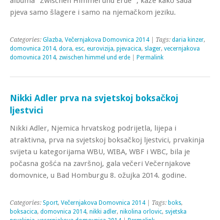
albuma “Zwischen Himmel und Erde “, kaže kako sada
pjeva samo šlagere i samo na njemačkom jeziku.
Categories:
Glazba
,
Večernjakova Domovnica 2014
| Tags:
daria kinzer
,
domovnica 2014
,
dora
,
esc
,
eurovizija
,
pjevacica
,
slager
,
vecernjakova
domovnica 2014
,
zwischen himmel und erde
|
Permalink
Nikki Adler prva na svjetskoj boksačkoj
ljestvici
Nikki Adler, Njemica hrvatskog podrijetla, lijepa i
atraktivna, prva na svjetskoj boksačkoj ljestvici, prvakinja
svijeta u kategorijama WBU, WIBA, WBF i WBC, bila je
počasna gošća na završnoj, gala večeri Večernjakove
domovnice, u Bad Homburgu 8. ožujka 2014. godine.
Categories:
Sport
,
Večernjakova Domovnica 2014
| Tags:
boks
,
boksacica
,
domovnica 2014
,
nikki adler
,
nikolina orlovic
,
svjetska