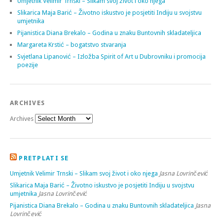
Umjetnik Velimir Trnski – Slikam svoj život i oko njega
Slikarica Maja Barić – Životno iskustvo je posjetiti Indiju u svojstvu
umjetnika
Pijanistica Diana Brekalo – Godina u znaku Buntovnih skladateljica
Margareta Krstić – bogatstvo stvaranja
Svjetlana Lipanović – Izložba Spirit of Art u Dubrovniku i promocija
poezije
ARCHIVES
Archives
PRETPLATI SE
Umjetnik Velimir Trnski – Slikam svoj život i oko njega
Jasna Lovrinčević
Slikarica Maja Barić – Životno iskustvo je posjetiti Indiju u svojstvu
umjetnika
Jasna Lovrinčević
Pijanistica Diana Brekalo – Godina u znaku Buntovnih skladateljica
Jasna
Lovrinčević