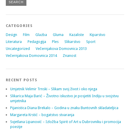
CATEGORIES
Design
Film
Glazba
Gluma
Kazaliste
Kiparstvo
Literatura
Pedagogija
Ples
Slikarstvo
Sport
Uncategorized
Večernjakova Domovnica 2013
Večernjakova Domovnica 2014
Znanost
RECENT POSTS
Umjetnik Velimir Trnski – Slikam svoj život i oko njega
Slikarica Maja Barić – Životno iskustvo je posjetiti Indiju u svojstvu
umjetnika
Pijanistica Diana Brekalo – Godina u znaku Buntovnih skladateljica
Margareta Krstić – bogatstvo stvaranja
Svjetlana Lipanović – Izložba Spirit of Art u Dubrovniku i promocija
poezije