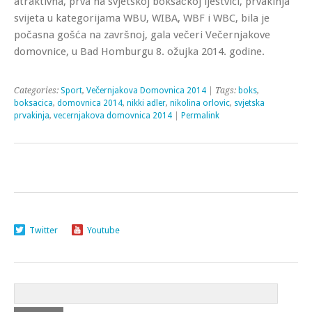
atraktivna, prva na svjetskoj boksačkoj ljestvici, prvakinja
svijeta u kategorijama WBU, WIBA, WBF i WBC, bila je
počasna gošća na završnoj, gala večeri Večernjakove
domovnice, u Bad Homburgu 8. ožujka 2014. godine.
Categories:
Sport
,
Večernjakova Domovnica 2014
| Tags:
boks
,
boksacica
,
domovnica 2014
,
nikki adler
,
nikolina orlovic
,
svjetska
prvakinja
,
vecernjakova domovnica 2014
|
Permalink
Twitter
Youtube