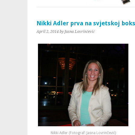
Nikki Adler prva na svjetskoj boks
April 2, 2014
by Jasna Lovrinčević
Nikki Adler (Fotograf: Jasna Lovrinčević)