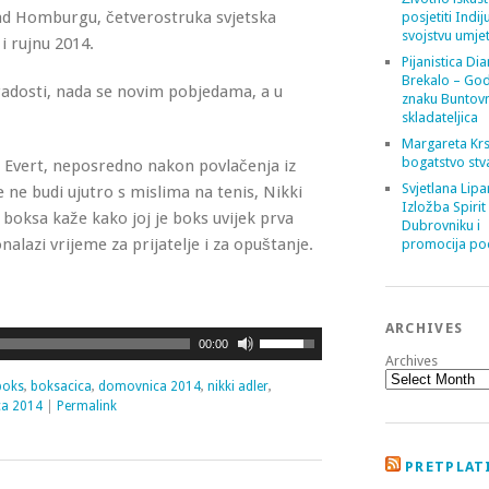
Bad Homburgu, četverostruka svjetska
posjetiti Indij
svojstvu umje
i rujnu 2014.
Pijanistica Di
Brekalo – God
 radosti, nada se novim pobjedama, a u
znaku Buntov
skladateljica
Margareta Krs
bogatstvo stv
s Evert, neposredno nakon povlačenja iz
Svjetlana Lipa
e ne budi ujutro s mislima na tenis, Nikki
Izložba Spirit
g boksa kaže kako joj je boks uvijek prva
Dubrovniku i
alazi vrijeme za prijatelje i za opuštanje.
promocija poe
ARCHIVES
Use
00:00
Archives
Up/Down
boks
,
boksacica
,
domovnica 2014
,
nikki adler
,
Arrow
ca 2014
|
Permalink
keys
to
PRETPLATI
increase