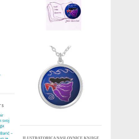
3
4
TS
ir
m svoj
ega
 Barić –
ILUSTRATORICA NASLOVNICE KNJIGE
vo je