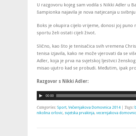
U razgovoru kojeg sam vodila s Nikki Adler u 
šampionka najavila je nova natjecanja u svibnju 
Boks je okupira cijelo vrijeme, donosi joj puno
sportu želi ostati cijeli život.
Slično, kao što je tenisačica svih vremena Chri
tenisa izjavila, kako ne može vjerovati da se viš
Adler, koja je prva na svjetskoj ljestvici žensko
misao ujutro kad se probudi. Međutim, ipak pron
Razgovor s Nikki Adler:
Audio
00:00
Player
Categories:
Sport
,
Večernjakova Domovnica 2014
| Tags:
nikolina orlovic
,
svjetska prvakinja
,
vecernjakova domovni