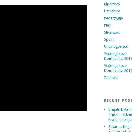
Kiparstvo
Literatura
Pedagogija
Ples
Slikarstvo
Sport
Uncategorized
Večernjakova
Domovnica 201
Večernjakova
Domovnica 201
Znanost
RECENT POS
Umjetnik Velim
Trnski – Slika
život i oko nj
Slikarica Maja
Životno iskust