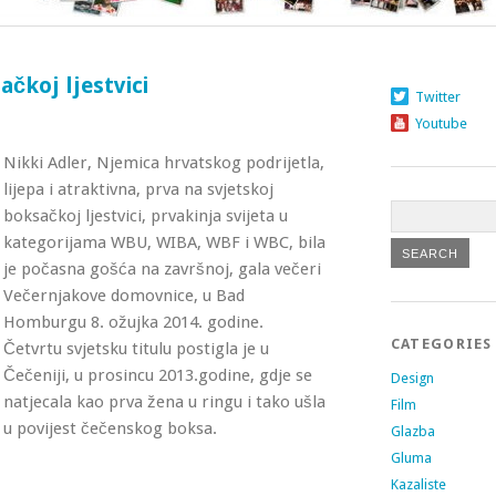
ačkoj ljestvici
Twitter
Youtube
Nikki Adler, Njemica hrvatskog podrijetla,
lijepa i atraktivna, prva na svjetskoj
boksačkoj ljestvici, prvakinja svijeta u
kategorijama WBU, WIBA, WBF i WBC, bila
je počasna gošća na završnoj, gala večeri
Večernjakove domovnice, u Bad
Homburgu 8. ožujka 2014. godine.
CATEGORIES
Četvrtu svjetsku titulu postigla je u
Čečeniji, u prosincu 2013.godine, gdje se
Design
natjecala kao prva žena u ringu i tako ušla
Film
u povijest čečenskog boksa.
Glazba
Gluma
Kazaliste