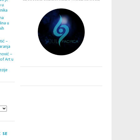
u u
tnika
ana
ina u
nih
tić –
aranja
nović –
 of Art u
zije
 SE