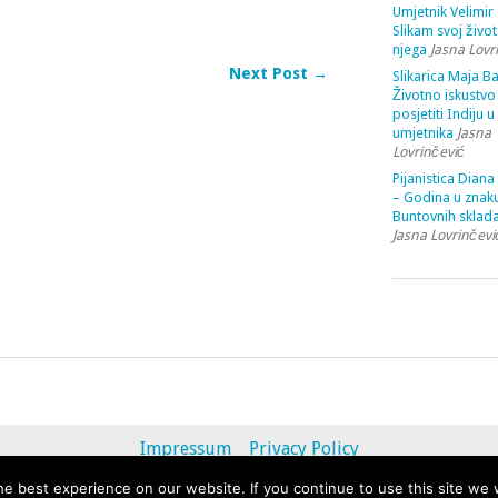
or
Umjetnik Velimir 
Slikam svoj život
decrease
njega
Jasna Lovr
volume.
Next Post →
Slikarica Maja Ba
Životno iskustvo 
posjetiti Indiju u
umjetnika
Jasna
Lovrinčević
Pijanistica Diana
– Godina u znak
Buntovnih sklada
Jasna Lovrinčevi
Impressum
Privacy Policy
e best experience on our website. If you continue to use this site we w
© 2013 - 2020 uvihoruvremena.com. Alle Rechte vorbehalten.