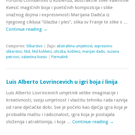
Forumu Confluentes u Koblenzu, abstraktne slike Valentine
Kvesić magičnih boja i poetičnih kompozicija i slike
snažnog dojma i expresivnosti Marijana Dadića iz
njegovog ciklusa “Glazba i ples”, slika sv Franje te slike s …
Continue reading
→
Categories:
Slikarstvo
| Tags:
abstraktna umjetnost
,
expresivno
slikarstvo
,
hkd
,
hkd koblenz
,
izlozba
,
koblenz
,
marijan dadic
,
suzana
petrovic
,
valentina kvesic
|
Permalink
Luis Alberto Lovrincevich u igri boja i linija
Luis Alberto Lovrincevich umjetnik velike imaginacije i
kreativnosti, svoju umjetnost i vlastitu tehniku rada razvija
od rane dječačke dobi. Sve je počelo kao dječja igra koja je
probudila maštu i radoznalost, igra koja je postajala
složenija i atraktivnija, i koja …
Continue reading
→