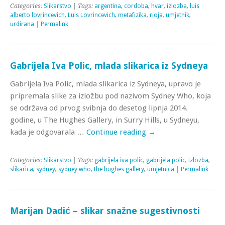
Categories:
Slikarstvo
| Tags:
argentina
,
cordoba
,
hvar
,
izlozba
,
luis
alberto lovrincevich
,
Luis Lovrincevich
,
metafizika
,
rioja
,
umjetnik
,
urdirana
|
Permalink
Gabrijela Iva Polic, mlada slikarica iz Sydneya
Gabrijela Iva Polic, mlada slikarica iz Sydneya, upravo je
pripremala slike za izložbu pod nazivom Sydney Who, koja
se održava od prvog svibnja do desetog lipnja 2014.
godine, u The Hughes Gallery, in Surry Hills, u Sydneyu,
kada je odgovarala …
Continue reading
→
Categories:
Slikarstvo
| Tags:
gabrijela iva polic
,
gabrijela polic
,
izlozba
,
slikarica
,
sydney
,
sydney who
,
the hughes gallery
,
umjetnica
|
Permalink
Marijan Dadić – slikar snažne sugestivnosti