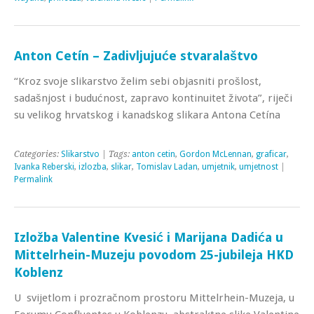
Anton Cetín – Zadivljujuće stvaralaštvo
“Kroz svoje slikarstvo želim sebi objasniti prošlost,
sadašnjost i budućnost, zapravo kontinuitet života”, riječi
su velikog hrvatskog i kanadskog slikara Antona Cetína
Categories:
Slikarstvo
| Tags:
anton cetin
,
Gordon McLennan
,
graficar
,
Ivanka Reberski
,
izlozba
,
slikar
,
Tomislav Ladan
,
umjetnik
,
umjetnost
|
Permalink
Izložba Valentine Kvesić i Marijana Dadića u
Mittelrhein-Muzeju povodom 25-jubileja HKD
Koblenz
U svijetlom i prozračnom prostoru Mittelrhein-Muzeja, u