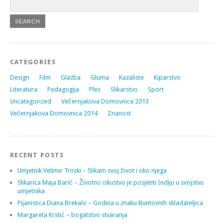
CATEGORIES
Design
Film
Glazba
Gluma
Kazaliste
Kiparstvo
Literatura
Pedagogija
Ples
Slikarstvo
Sport
Uncategorized
Večernjakova Domovnica 2013
Večernjakova Domovnica 2014
Znanost
RECENT POSTS
Umjetnik Velimir Trnski – Slikam svoj život i oko njega
Slikarica Maja Barić – Životno iskustvo je posjetiti Indiju u svojstvu
umjetnika
Pijanistica Diana Brekalo – Godina u znaku Buntovnih skladateljica
Margareta Krstić – bogatstvo stvaranja