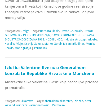
Davor Grünwald,industrijski dizajner s dugogodišnjom
karijerom u Hrvatskoj i Kanadi ove godine realizirao je
značajnu retrospektivnu izložbu svojih radova i objavio
monografiju
Categories:
Design
| Tags:
Barbara Blasin
,
Davor Grünwald
,
DAVOR
GRUNWALD – INDUSTRIJSKI DIZAJN
,
DAVOR GRÜNWALD: RETRORAMA
INDUSTRIJSKOG DIZAJNA 1968. – 2008.
,
HDD
,
industrijski dizajn
,
izlozba
,
Koraljka Vlajo
,
Ksenija Žakula
,
Marko Golub
,
Miran Krčadinac
,
Monika
Džakić
,
Monografija
|
Permalink
Izložba Valentine Kvesić u Generalnom
konzulatu Republike Hrvatske u Münchenu
Abstraktne slike Valentina Kvesić koje neodoljivo privlače
promatrača
Categories:
Slikarstvo
| Tags:
abstraktno slikarstvo
,
izlozba
,
peter
wayand
,
princeza
,
valentina kvesic
|
Permalink