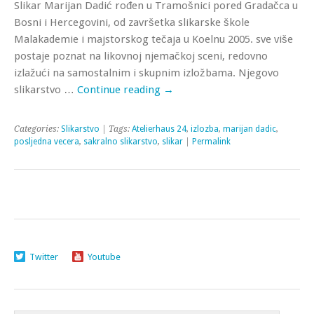
Slikar Marijan Dadić rođen u Tramošnici pored Gradačca u
Bosni i Hercegovini, od završetka slikarske škole
Malakademie i majstorskog tečaja u Koelnu 2005. sve više
postaje poznat na likovnoj njemačkoj sceni, redovno
izlažući na samostalnim i skupnim izložbama. Njegovo
slikarstvo …
Continue reading
→
Categories:
Slikarstvo
| Tags:
Atelierhaus 24
,
izlozba
,
marijan dadic
,
posljedna vecera
,
sakralno slikarstvo
,
slikar
|
Permalink
Twitter
Youtube