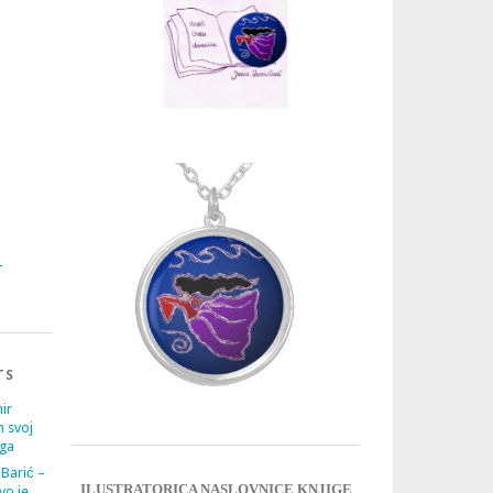
3
4
TS
ir
m svoj
ega
 Barić –
ILUSTRATORICA NASLOVNICE KNJIGE
vo je