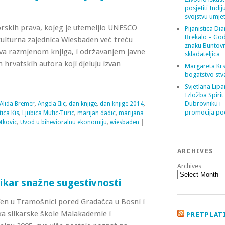
posjetiti Indij
svojstvu umje
torskih prava, kojeg je utemeljio UNESCO
Pijanistica Di
Brekalo – God
kulturna zajednica Wiesbaden već treću
znaku Buntov
va razmjenom knjiga, i održavanjem javne
skladateljica
 hrvatskih autora koji djeluju izvan
Margareta Krs
bogatstvo stv
Svjetlana Lipa
Izložba Spirit
Dubrovniku i
Alida Bremer
,
Angela Ilic
,
dan knjige
,
dan knjige 2014
,
promocija poe
tica Kis
,
Ljubica Mufic-Turic
,
marijan dadic
,
marijana
tkovic
,
Uvod u bihevioralnu ekonomiju
,
wiesbaden
|
ARCHIVES
Archives
likar snažne sugestivnosti
đen u Tramošnici pored Gradačca u Bosni i
ka slikarske škole Malakademie i
PRETPLATI