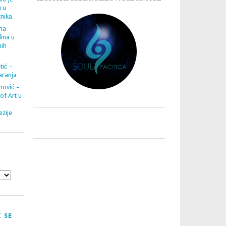
u u
tnika
ana
ina u
nih
tić –
aranja
nović –
 of Art u
zije
 SE