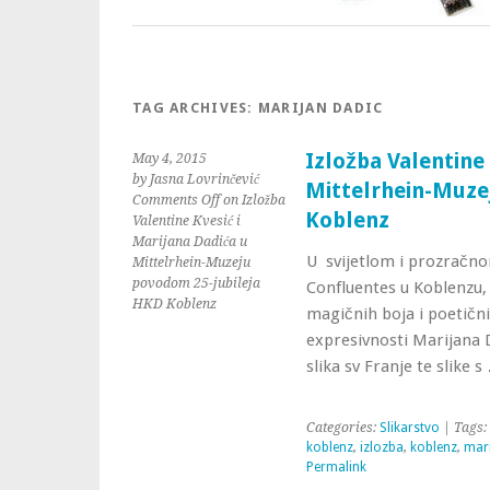
TAG ARCHIVES:
MARIJAN DADIC
Izložba Valentine
May 4, 2015
by Jasna Lovrinčević
Mittelrhein-Muze
Comments Off
on Izložba
Koblenz
Valentine Kvesić i
Marijana Dadića u
U svijetlom i prozračn
Mittelrhein-Muzeju
povodom 25-jubileja
Confluentes u Koblenzu, 
HKD Koblenz
magičnih boja i poetični
expresivnosti Marijana D
slika sv Franje te slike 
Categories:
Slikarstvo
| Tags:
koblenz
,
izlozba
,
koblenz
,
mari
Permalink