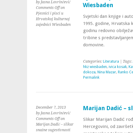
by Jasna Lovrinčević
Wiesbaden
Comments Off
on
Pjesnici i pisci u
Svjetski dan knjige i au
Hrvatskoj kulturnoj
1995. godine, Hrvatska 
zajednici Wiesbaden
godinu redovno obilježa
tribine s predstavljanjem
domovine.
Categories:
Literatura
| Tags:
hkz wiesbaden
,
ivica kosak
,
Ka
dokoza
,
Nina Mazar
,
Ranko Ce
Permalink
Marijan Dadić – s
December 7, 2013
by Jasna Lovrinčević
Comments Off
on
Slikar Marijan Dadić ro
Marijan Dadić – slikar
Hercegovini, od završet
snažne sugestivnosti