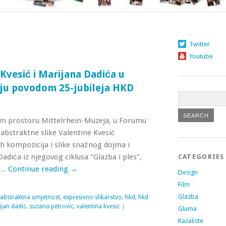
Twitter
Youtube
 Kvesić i Marijana Dadića u
ju povodom 25-jubileja HKD
om prostoru Mittelrhein-Muzeja, u Forumu
abstraktne slike Valentine Kvesić
h kompozicija i slike snažnog dojma i
adića iz njegovog ciklusa “Glazba i ples”,
CATEGORIES
s …
Continue reading
→
Design
Film
Glazba
abstraktna umjetnost
,
expresivno slikarstvo
,
hkd
,
hkd
jan dadic
,
suzana petrovic
,
valentina kvesic
|
Gluma
Kazaliste