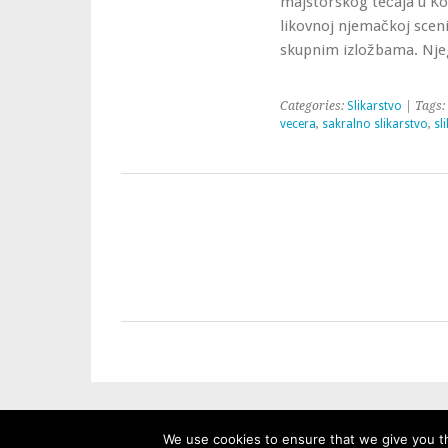
majstorskog tečaja u Ko
likovnoj njemačkoj sceni
skupnim izložbama. Nje
Categories:
Slikarstvo
| Tags:
vecera
,
sakralno slikarstvo
,
sl
We use cookies to ensure that we give you th