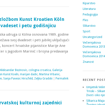
Kiparstvo
Literatura
Pedagogija
izložbom Kunst Kroatien Köln
Ples
dvadeset i petu godišnjicu
Slikarstvo
Sport
ska udruga iz Kölna osnovana 1989. godine
Uncategorized
žava svoj dvadeset i peti jubilej uključujući
Večernjakova
a, koncert hrvatske pijanistice Marije Ane
Domovnica 201
čer s Jagodom Marinić i brojna predavanja
Večernjakova
Domovnica 201
Znanost
Aleksandar Bezinovic
,
cologna croatica
,
Galerija
en Kunst Koeln
,
marijan dadic
,
Martina Vrbanic
,
en
,
Sanja Pavesic Hirscfeld
,
Zeljka Gradski
|
Permalink
RECENT POS
Umjetnik Velim
Trnski – Slika
život i oko nj
Slikarica Maja
 Hrvatskoj kulturnoj zajednici
Životno iskust