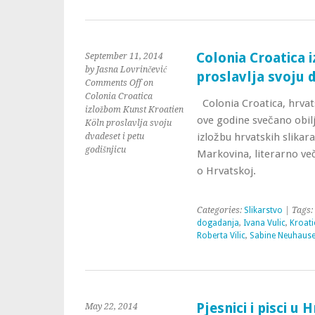
Colonia Croatica 
September 11, 2014
by Jasna Lovrinčević
proslavlja svoju 
Comments Off
on
Colonia Croatica
Colonia Croatica, hrvat
izložbom Kunst Kroatien
ove godine svečano obilje
Köln proslavlja svoju
izložbu hrvatskih slikar
dvadeset i petu
godišnjicu
Markovina, literarno ve
o Hrvatskoj.
Categories:
Slikarstvo
| Tags:
dogadanja
,
Ivana Vulic
,
Kroati
Roberta Vilic
,
Sabine Neuhaus
Pjesnici i pisci u
May 22, 2014