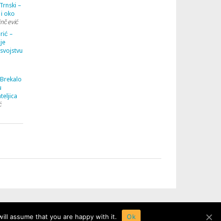
Trnski –
 i oko
inčević
rić –
je
 svojstvu
 Brekalo
u
teljica
ć
ill assume that you are happy with it.
Ok