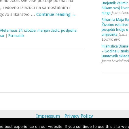
elnu 2005. sve više postaje poznat na
Umjetnik Velimir 
, redovno izlažući na samostalnim i
Slikam svoj život
njega
Jasna Lovr
govo slikarstvo …
Continue reading
→
Slikarica Maja Ba
Životno iskustvo 
posjetiti Indiju u
Atelierhaus 24
,
izlozba
,
marijan dadic
,
posljedna
umjetnika
Jasna
ikar
|
Permalink
Lovrinčević
Pijanistica Diana
– Godina u znak
Buntovnih sklada
Jasna Lovrinčevi
Impressum
Privacy Policy
e best experience on our website. If you continue to use this site we w
© 2013 - 2020 uvihoruvremena.com. Alle Rechte vorbehalten.