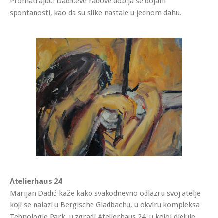
Promatrajući Dadićeve radove dobija se dojam
spontanosti, kao da su slike nastale u jednom dahu.
Atelierhaus 24
Marijan Dadić kaže kako svakodnevno odlazi u svoj atelje
koji se nalazi u Bergische Gladbachu, u okviru kompleksa
Tehnologie Park, u zgradi Atelierhaus 24, u kojoj djeluje