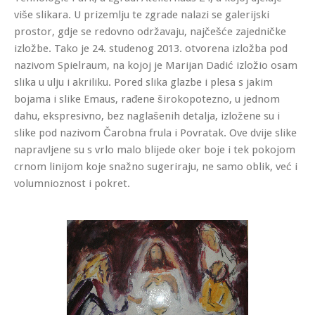
više slikara. U prizemlju te zgrade nalazi se galerijski
prostor, gdje se redovno održavaju, najčešće zajedničke
izložbe. Tako je 24. studenog 2013. otvorena izložba pod
nazivom Spielraum, na kojoj je Marijan Dadić izložio osam
slika u ulju i akriliku. Pored slika glazbe i plesa s jakim
bojama i slike Emaus, rađene širokopotezno, u jednom
dahu, ekspresivno, bez naglašenih detalja, izložene su i
slike pod nazivom Čarobna frula i Povratak. Ove dvije slike
napravljene su s vrlo malo blijede oker boje i tek pokojom
crnom linijom koje snažno sugeriraju, ne samo oblik, već i
volumnioznost i pokret.