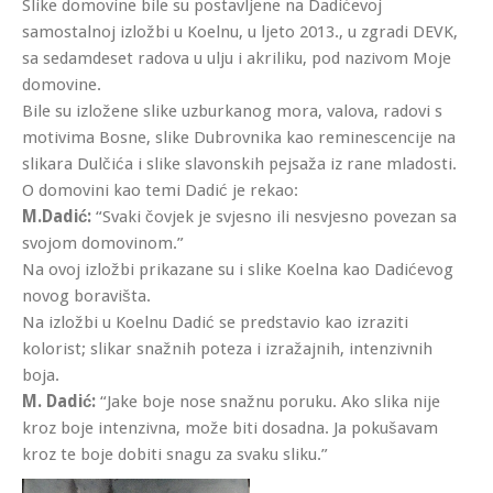
Slike domovine bile su postavljene na Dadićevoj
samostalnoj izložbi u Koelnu, u ljeto 2013., u zgradi DEVK,
sa sedamdeset radova u ulju i akriliku, pod nazivom Moje
domovine.
Bile su izložene slike uzburkanog mora, valova, radovi s
motivima Bosne, slike Dubrovnika kao reminescencije na
slikara Dulčića i slike slavonskih pejsaža iz rane mladosti.
O domovini kao temi Dadić je rekao:
M.Dadić:
“Svaki čovjek je svjesno ili nesvjesno povezan sa
svojom domovinom.”
Na ovoj izložbi prikazane su i slike Koelna kao Dadićevog
novog boravišta.
Na izložbi u Koelnu Dadić se predstavio kao izraziti
kolorist; slikar snažnih poteza i izražajnih, intenzivnih
boja.
M. Dadić:
“Jake boje nose snažnu poruku. Ako slika nije
kroz boje intenzivna, može biti dosadna. Ja pokušavam
kroz te boje dobiti snagu za svaku sliku.”