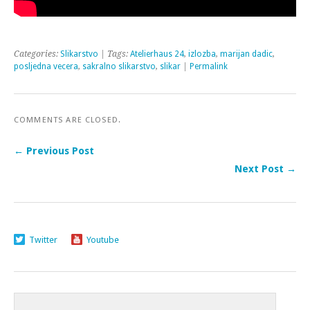
Categories:
Slikarstvo
| Tags:
Atelierhaus 24
,
izlozba
,
marijan dadic
,
posljedna vecera
,
sakralno slikarstvo
,
slikar
|
Permalink
COMMENTS ARE CLOSED.
← Previous Post
Next Post →
Twitter
Youtube