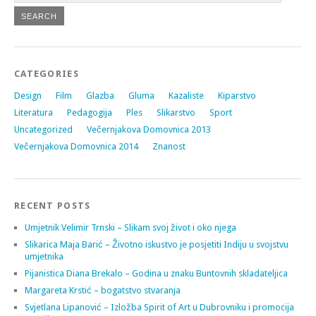
CATEGORIES
Design
Film
Glazba
Gluma
Kazaliste
Kiparstvo
Literatura
Pedagogija
Ples
Slikarstvo
Sport
Uncategorized
Večernjakova Domovnica 2013
Večernjakova Domovnica 2014
Znanost
RECENT POSTS
Umjetnik Velimir Trnski – Slikam svoj život i oko njega
Slikarica Maja Barić – Životno iskustvo je posjetiti Indiju u svojstvu
umjetnika
Pijanistica Diana Brekalo – Godina u znaku Buntovnih skladateljica
Margareta Krstić – bogatstvo stvaranja
Svjetlana Lipanović – Izložba Spirit of Art u Dubrovniku i promocija