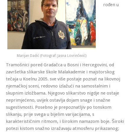
rođen u
Marijan Dadić (Fotograf: Jasna Lovrinčević)
Tramošnici pored Gradačca u Bosni i Hercegovini, od
završetka slikarske škole Malakademie i majstorskog
tečaja u Koelnu 2005. sve više postaje poznat na likovnoj
njemačkoj sceni, redovno izlažući na samostalnim i
skupnim izložbama. Njegovo slikarstvo nigdje ne ostaje
neprimjećeno, uvijek ostavlja dojam snage i snažne
sugestivnosti. Posebno je prepoznatljiv po tonskom
slikanju, prije svega u bijelim varijacijama, s
karakterističnim ritmom, i širokim namazom boje. Široki
potezi kistom snažno izražavaju atmosferu prikazanog;