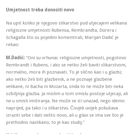
Umjetnost treba donositi novo
Na upit koliko je njegovo slikarstvo pod utjecajem velikana
religiozne umjetnosti Rubensa, Rembrandta, Dürera i
Schagalla što su pojedini komentirali, Marijan Dadić je
rekao:
M.Dadić:
“Oni su vrhunac religiozne umjetnosti, pogotovo
Rembrandt i Rubens, i ako se netko želi baviti slikarstvom,
normalno, mora ih poznavati. To je slično kao i u glazbi;
ako netko želi biti glazbenik, a ne poznaje glazbene
velikane, ni Bacha ni Mozarta, onda to ne može biti neka
ozbiljnija glazba. Ja mislim u tom smislu postoje utjecaji, ali
ne u smisli imitiranja. Ne može se ići unazad, nego idemo
naprijed, pa tako i u slikarstvu. Čovjek uvijek pokušava
izraziti sebe i dati nešto novo, ali u glavi se ima sve što je
prethodno naslikano, to je kao studij.”