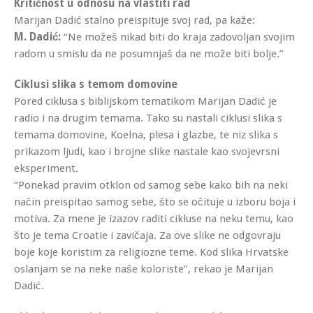
Kritičnost u odnosu na vlastiti rad
Marijan Dadić stalno preispituje svoj rad, pa kaže:
M. Dadić:
“Ne možeš nikad biti do kraja zadovoljan svojim
radom u smislu da ne posumnjaš da ne može biti bolje.”
Ciklusi slika s temom domovine
Pored ciklusa s biblijskom tematikom Marijan Dadić je
radio i na drugim temama. Tako su nastali ciklusi slika s
temama domovine, Koelna, plesa i glazbe, te niz slika s
prikazom ljudi, kao i brojne slike nastale kao svojevrsni
eksperiment.
“Ponekad pravim otklon od samog sebe kako bih na neki
način preispitao samog sebe, što se očituje u izboru boja i
motiva. Za mene je izazov raditi cikluse na neku temu, kao
što je tema Croatie i zavičaja. Za ove slike ne odgovraju
boje koje koristim za religiozne teme. Kod slika Hrvatske
oslanjam se na neke naše koloriste”, rekao je Marijan
Dadić.