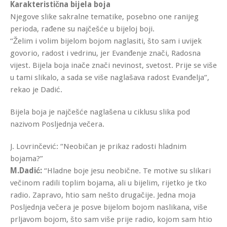
Karakteristična bijela boja
Njegove slike sakralne tematike, posebno one ranijeg
perioda, rađene su najčešće u bijeloj boji.
“Želim i volim bijelom bojom naglasiti, što sam i uvijek
govorio, radost i vedrinu, jer Evanđenje znači, Radosna
vijest. Bijela boja inače znači nevinost, svetost. Prije se više
u tami slikalo, a sada se više naglašava radost Evanđelja”,
rekao je Dadić.
Bijela boja je najčešće naglašena u ciklusu slika pod
nazivom Posljednja večera.
J. Lovrinčević: “Neobičan je prikaz radosti hladnim
bojama?”
M.Dadić:
“Hladne boje jesu neobične. Te motive su slikari
večinom radili toplim bojama, ali u bijelim, rijetko je tko
radio. Zapravo, htio sam nešto drugačije. Jedna moja
Posljednja večera je posve bijelom bojom naslikana, više
prljavom bojom, što sam više prije radio, kojom sam htio