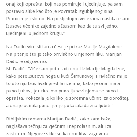
onaj koji oprašta, koji nas pomiruje i ujedinjuje, pa sam
postavio slike kao što je Povratak izgubljenog sina,
Pomirenje i slično. Na posljednjim večerama naslikao sam
Isusove učenike zajedno s Isusom kao da su svi jedno,
ujedinjeni, u jednom krugu.”
Na Dadićevim slikama čest je prikaz Marije Magdalene.
Na pitanje što je tako privlačno u njenom liku, Marijan
Dadić je odgovorio:
M. Dadić
: “Više sam puta radio motiv Marije Magdalene,
kako pere Isusove noge u kući Šimunovoj. Privlačno mi je
to što nju Isus hvali pred farizejima, kako je ona imala
puno ljubavi, jer tko ima puno ljubavi njemu se puno i
oprašta. Pokazala je koliko je spremna učiniti za oproštaj,
a ona je učinila puno, jer je pokazala da zna ljubiti.”
Biblijskim temama Marijan Dadić, kako sam kaže,
naglašava težnju za vječnim i neprolaznim, ali i za
zaštitom. Njegove slike su kao molitva zagovora.