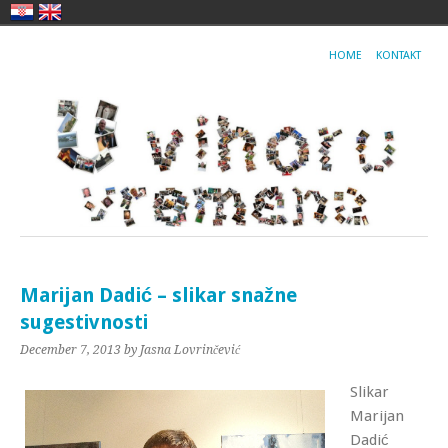
HOME
KONTAKT
Marijan Dadić – slikar snažne
sugestivnosti
December 7, 2013
by Jasna Lovrinčević
Slikar
Marijan
Dadić