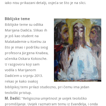
iako nisu prikazani detalji, osjeća se što je na slici.
Biblijske teme
Biblijske teme su odlika
Marijana Dadića. Slikao ih
je još kao student na
Malakademie u Koelnu za
što je imao i podršku svog
profesora Jürgena Knabea,
učenika Oskara Kokosche.
U razgovoru koji sam
vodila s Marijanom
Dadićem u srpnju 2013.
rekao je kako svakoj
biblijskoj temi prilazi studiozno, pri čemu ima jedan
teološki pristup.
M. Dadić:
“Religiozna umjetnost je uvijek teološko
promišljanje. Uvijek razmatram temu iz Evanđelja, i onda