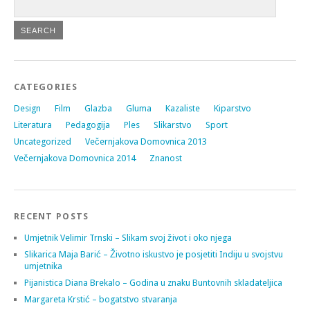
CATEGORIES
Design
Film
Glazba
Gluma
Kazaliste
Kiparstvo
Literatura
Pedagogija
Ples
Slikarstvo
Sport
Uncategorized
Večernjakova Domovnica 2013
Večernjakova Domovnica 2014
Znanost
RECENT POSTS
Umjetnik Velimir Trnski – Slikam svoj život i oko njega
Slikarica Maja Barić – Životno iskustvo je posjetiti Indiju u svojstvu
umjetnika
Pijanistica Diana Brekalo – Godina u znaku Buntovnih skladateljica
Margareta Krstić – bogatstvo stvaranja