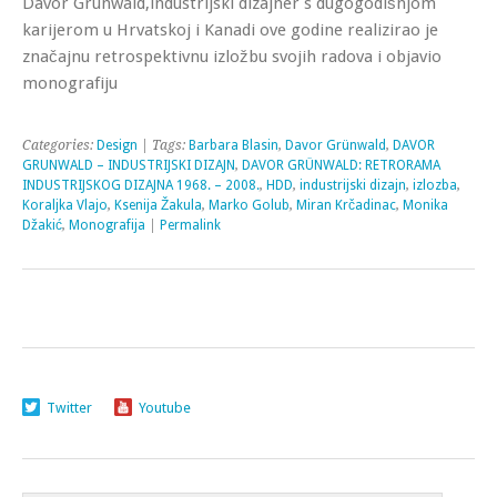
Davor Grünwald,industrijski dizajner s dugogodišnjom
karijerom u Hrvatskoj i Kanadi ove godine realizirao je
značajnu retrospektivnu izložbu svojih radova i objavio
monografiju
Categories:
Design
| Tags:
Barbara Blasin
,
Davor Grünwald
,
DAVOR
GRUNWALD – INDUSTRIJSKI DIZAJN
,
DAVOR GRÜNWALD: RETRORAMA
INDUSTRIJSKOG DIZAJNA 1968. – 2008.
,
HDD
,
industrijski dizajn
,
izlozba
,
Koraljka Vlajo
,
Ksenija Žakula
,
Marko Golub
,
Miran Krčadinac
,
Monika
Džakić
,
Monografija
|
Permalink
Twitter
Youtube