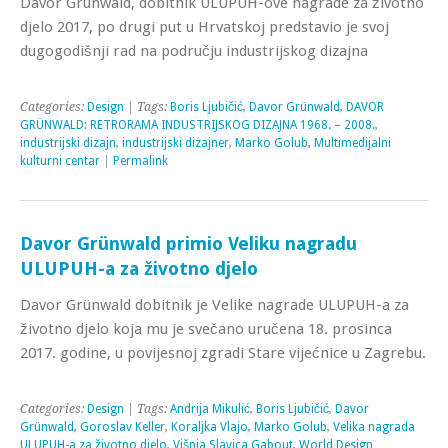
Davor Grünwald, dobitnik ULUPUH-ove nagrade za životno
djelo 2017, po drugi put u Hrvatskoj predstavio je svoj
dugogodišnji rad na području industrijskog dizajna
Categories:
Design
| Tags:
Boris Ljubičić
,
Davor Grünwald
,
DAVOR
GRÜNWALD: RETRORAMA INDUSTRIJSKOG DIZAJNA 1968. – 2008.
,
industrijski dizajn
,
industrijski dizajner
,
Marko Golub
,
Multimedijalni
kulturni centar
|
Permalink
Davor Grünwald primio Veliku nagradu
ULUPUH-a za životno djelo
Davor Grünwald dobitnik je Velike nagrade ULUPUH-a za
životno djelo koja mu je svečano uručena 18. prosinca
2017. godine, u povijesnoj zgradi Stare vijećnice u Zagrebu.
Categories:
Design
| Tags:
Andrija Mikulić
,
Boris Ljubičić
,
Davor
Grünwald
,
Goroslav Keller
,
Koraljka Vlajo
,
Marko Golub
,
Velika nagrada
ULUPUH-a za životno djelo
,
Višnja Slavica Gabout
,
World Design