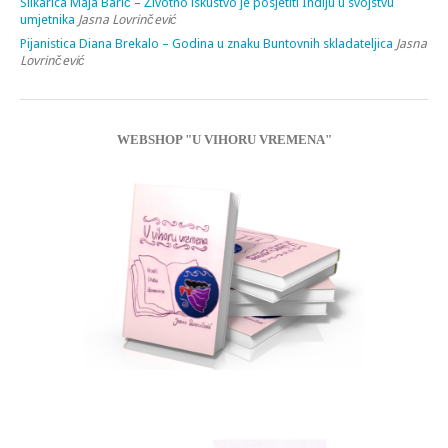
Slikarica Maja Barić – Životno iskustvo je posjetiti Indiju u svojstvu
umjetnika
Jasna Lovrinčević
Pijanistica Diana Brekalo – Godina u znaku Buntovnih skladateljica
Jasna
Lovrinčević
WEBSHOP "U VIHORU VREMENA"