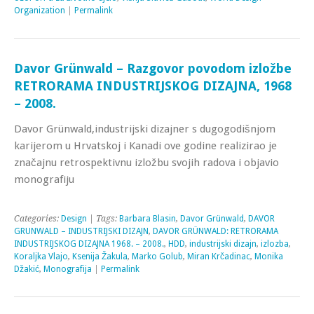
Organization
|
Permalink
Davor Grünwald – Razgovor povodom izložbe
RETRORAMA INDUSTRIJSKOG DIZAJNA, 1968
– 2008.
Davor Grünwald,industrijski dizajner s dugogodišnjom
karijerom u Hrvatskoj i Kanadi ove godine realizirao je
značajnu retrospektivnu izložbu svojih radova i objavio
monografiju
Categories:
Design
| Tags:
Barbara Blasin
,
Davor Grünwald
,
DAVOR
GRUNWALD – INDUSTRIJSKI DIZAJN
,
DAVOR GRÜNWALD: RETRORAMA
INDUSTRIJSKOG DIZAJNA 1968. – 2008.
,
HDD
,
industrijski dizajn
,
izlozba
,
Koraljka Vlajo
,
Ksenija Žakula
,
Marko Golub
,
Miran Krčadinac
,
Monika
Džakić
,
Monografija
|
Permalink