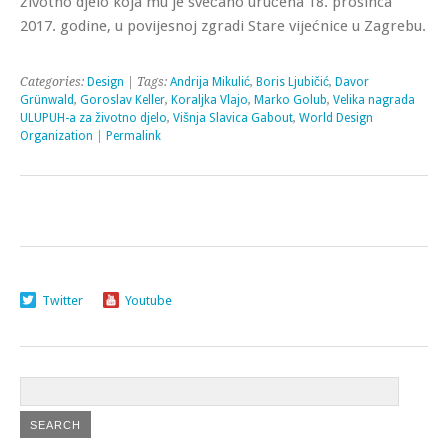
životno djelo koja mu je svečano uručena 18. prosinca
2017. godine, u povijesnoj zgradi Stare vijećnice u Zagrebu.
Categories:
Design
| Tags:
Andrija Mikulić
,
Boris Ljubičić
,
Davor
Grünwald
,
Goroslav Keller
,
Koraljka Vlajo
,
Marko Golub
,
Velika nagrada
ULUPUH-a za životno djelo
,
Višnja Slavica Gabout
,
World Design
Organization
|
Permalink
Twitter
Youtube