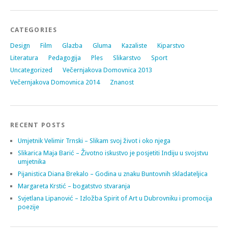
CATEGORIES
Design
Film
Glazba
Gluma
Kazaliste
Kiparstvo
Literatura
Pedagogija
Ples
Slikarstvo
Sport
Uncategorized
Večernjakova Domovnica 2013
Večernjakova Domovnica 2014
Znanost
RECENT POSTS
Umjetnik Velimir Trnski – Slikam svoj život i oko njega
Slikarica Maja Barić – Životno iskustvo je posjetiti Indiju u svojstvu
umjetnika
Pijanistica Diana Brekalo – Godina u znaku Buntovnih skladateljica
Margareta Krstić – bogatstvo stvaranja
Svjetlana Lipanović – Izložba Spirit of Art u Dubrovniku i promocija
poezije