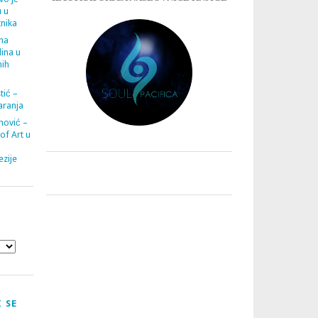
u u
tnika
ana
ina u
nih
tić –
aranja
nović –
 of Art u
zije
 SE