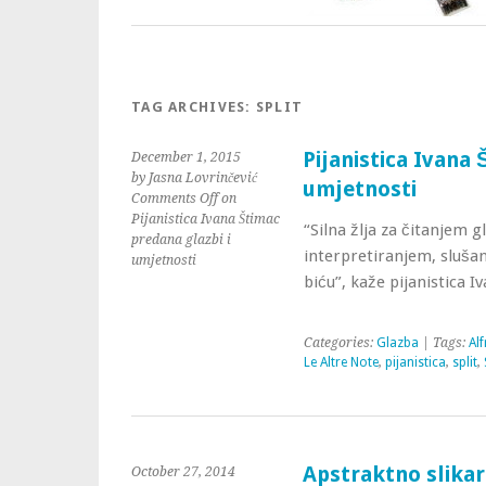
TAG ARCHIVES:
SPLIT
Pijanistica Ivana 
December 1, 2015
by Jasna Lovrinčević
umjetnosti
Comments Off
on
Pijanistica Ivana Štimac
“Silna žlja za čitanjem 
predana glazbi i
interpretiranjem, sluša
umjetnosti
biću”, kaže pijanistica 
Categories:
Glazba
| Tags:
Al
Le Altre Note
,
pijanistica
,
split
,
Apstraktno slikar
October 27, 2014