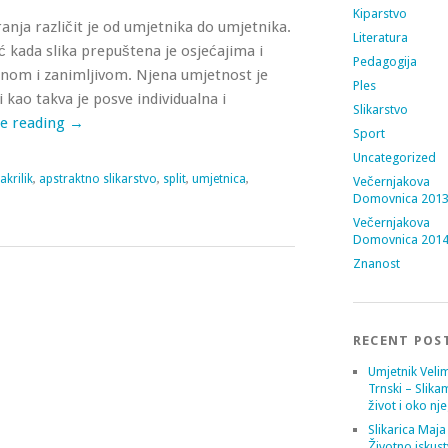
Kiparstvo
ranja različit je od umjetnika do umjetnika.
Literatura
ć kada slika prepuštena je osjećajima i
Pedagogija
sebnom i zanimljivom. Njena umjetnost je
Ples
i kao takva je posve individualna i
Slikarstvo
e reading
→
Sport
Uncategorized
akrilik
,
apstraktno slikarstvo
,
split
,
umjetnica
,
Večernjakova
Domovnica 201
Večernjakova
Domovnica 201
Znanost
RECENT POS
Umjetnik Velim
Trnski – Slika
život i oko nj
Slikarica Maja
Životno iskust