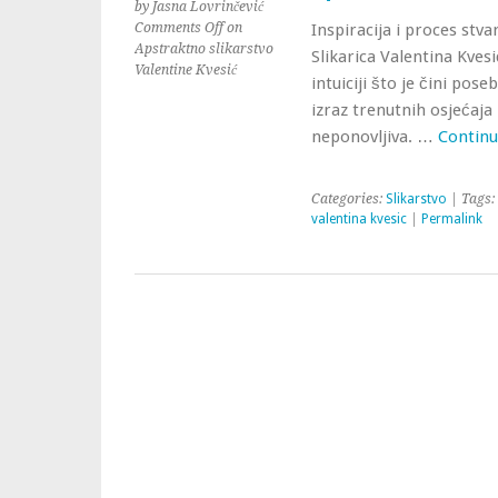
by Jasna Lovrinčević
Comments Off
on
Inspiracija i proces stva
Apstraktno slikarstvo
Slikarica Valentina Kvesi
Valentine Kvesić
intuiciji što je čini po
izraz trenutnih osjećaja 
neponovljiva. …
Continu
Categories:
Slikarstvo
| Tags:
valentina kvesic
|
Permalink