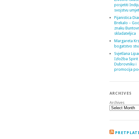
posjetiti Indij
svojstvu umje
Pijanistica Di
Brekalo – God
znaku Buntov
skladateljica
Margareta Krs
bogatstvo stv
Svjetlana Lipa
Izložba Spirit
Dubrovniku i
promocija poe
ARCHIVES
Archives
PRETPLATI