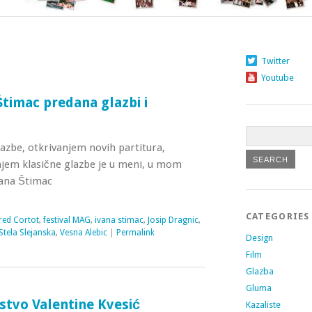
Twitter
Youtube
Štimac predana glazbi i
glazbe, otkrivanjem novih partitura,
njem klasične glazbe je u meni, u mom
Ivana Štimac
CATEGORIES
fred Cortot
,
festival MAG
,
ivana stimac
,
Josip Dragnic
,
Stela Slejanska
,
Vesna Alebic
|
Permalink
Design
Film
Glazba
Gluma
stvo Valentine Kvesić
Kazaliste