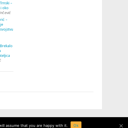
Trnski –
 i oko
inčević
rić –
je
 svojstvu
 Brekalo
u
teljica
ć
ill assume that you are happy with it.
Ok