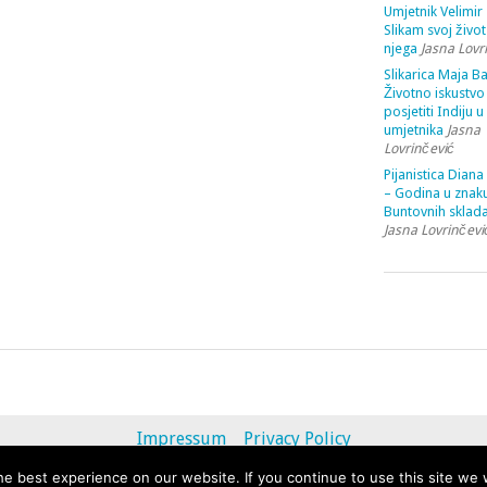
Umjetnik Velimir 
Slikam svoj život
njega
Jasna Lovr
Slikarica Maja Ba
Životno iskustvo 
posjetiti Indiju u
umjetnika
Jasna
Lovrinčević
Pijanistica Diana
– Godina u znak
Buntovnih sklada
Jasna Lovrinčevi
Impressum
Privacy Policy
e best experience on our website. If you continue to use this site we w
© 2013 - 2020 uvihoruvremena.com. Alle Rechte vorbehalten.