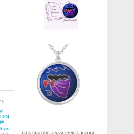
3
4
TS
ir
m svoj
ega
 Barić –
ILUSTRATORICA NASLOVNICE KNJIGE
vo je