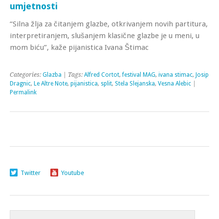
umjetnosti
“Silna žlja za čitanjem glazbe, otkrivanjem novih partitura,
interpretiranjem, slušanjem klasične glazbe je u meni, u
mom biću”, kaže pijanistica Ivana Štimac
Categories:
Glazba
| Tags:
Alfred Cortot
,
festival MAG
,
ivana stimac
,
Josip
Dragnic
,
Le Altre Note
,
pijanistica
,
split
,
Stela Slejanska
,
Vesna Alebic
|
Permalink
Twitter
Youtube