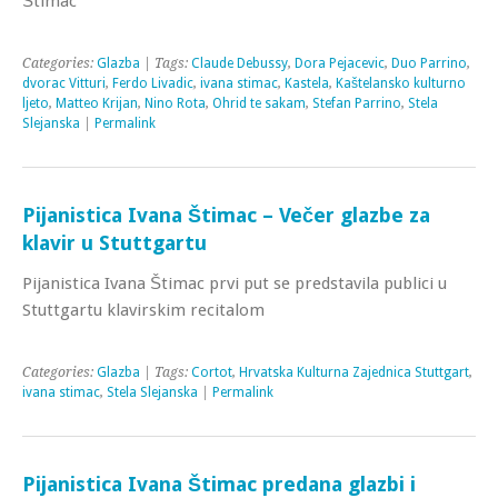
Štimac
Categories:
Glazba
| Tags:
Claude Debussy
,
Dora Pejacevic
,
Duo Parrino
,
dvorac Vitturi
,
Ferdo Livadic
,
ivana stimac
,
Kastela
,
Kaštelansko kulturno
ljeto
,
Matteo Krijan
,
Nino Rota
,
Ohrid te sakam
,
Stefan Parrino
,
Stela
Slejanska
|
Permalink
Pijanistica Ivana Štimac – Večer glazbe za
klavir u Stuttgartu
Pijanistica Ivana Štimac prvi put se predstavila publici u
Stuttgartu klavirskim recitalom
Categories:
Glazba
| Tags:
Cortot
,
Hrvatska Kulturna Zajednica Stuttgart
,
ivana stimac
,
Stela Slejanska
|
Permalink
Pijanistica Ivana Štimac predana glazbi i