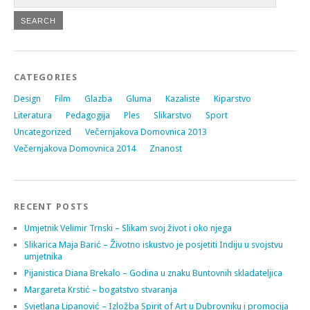
CATEGORIES
Design
Film
Glazba
Gluma
Kazaliste
Kiparstvo
Literatura
Pedagogija
Ples
Slikarstvo
Sport
Uncategorized
Večernjakova Domovnica 2013
Večernjakova Domovnica 2014
Znanost
RECENT POSTS
Umjetnik Velimir Trnski – Slikam svoj život i oko njega
Slikarica Maja Barić – Životno iskustvo je posjetiti Indiju u svojstvu
umjetnika
Pijanistica Diana Brekalo – Godina u znaku Buntovnih skladateljica
Margareta Krstić – bogatstvo stvaranja
Svjetlana Lipanović – Izložba Spirit of Art u Dubrovniku i promocija