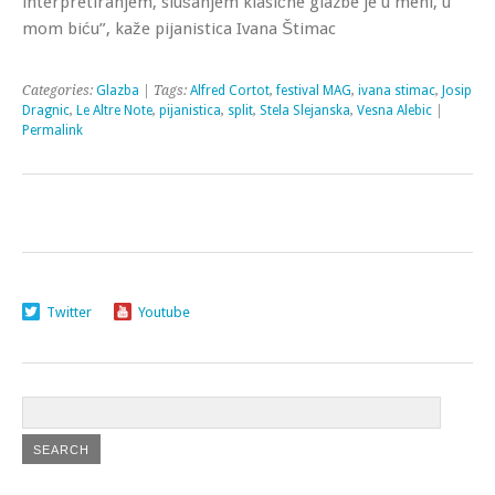
interpretiranjem, slušanjem klasične glazbe je u meni, u
mom biću”, kaže pijanistica Ivana Štimac
Categories:
Glazba
| Tags:
Alfred Cortot
,
festival MAG
,
ivana stimac
,
Josip
Dragnic
,
Le Altre Note
,
pijanistica
,
split
,
Stela Slejanska
,
Vesna Alebic
|
Permalink
Twitter
Youtube