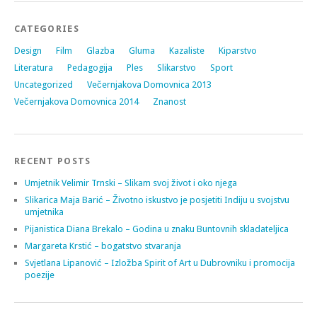
CATEGORIES
Design
Film
Glazba
Gluma
Kazaliste
Kiparstvo
Literatura
Pedagogija
Ples
Slikarstvo
Sport
Uncategorized
Večernjakova Domovnica 2013
Večernjakova Domovnica 2014
Znanost
RECENT POSTS
Umjetnik Velimir Trnski – Slikam svoj život i oko njega
Slikarica Maja Barić – Životno iskustvo je posjetiti Indiju u svojstvu
umjetnika
Pijanistica Diana Brekalo – Godina u znaku Buntovnih skladateljica
Margareta Krstić – bogatstvo stvaranja
Svjetlana Lipanović – Izložba Spirit of Art u Dubrovniku i promocija
poezije